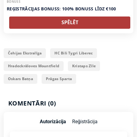
BONUSS
REĢISTRĀCIJAS BONUSS: 100% BONUSS LĪDZ €100
SPĒLĒT
Čehijas Ekstralīga
HC Bili Tygri Liberec
Hradeckrāloves Mountfield
Kristaps Zīle
Oskars Batņa
Prāgas Sparta
KOMENTĀRI (0)
Autorizācija
Reģistrācija