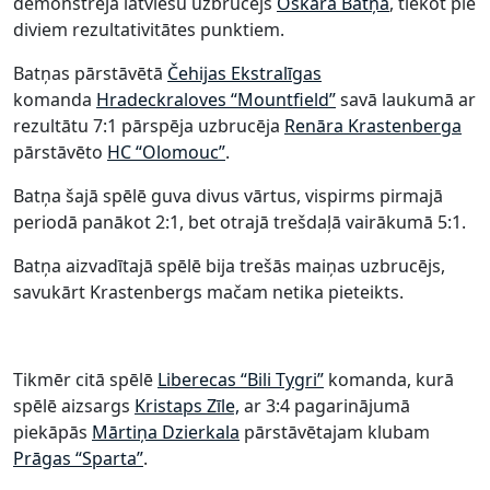
demonstrēja latviešu uzbrucējs
Oskara Batņa
, tiekot pie
diviem rezultativitātes punktiem.
Batņas pārstāvētā
Čehijas Ekstralīgas
komanda
Hradeckraloves “Mountfield”
savā laukumā ar
rezultātu 7:1 pārspēja uzbrucēja
Renāra Krastenberga
pārstāvēto
HC “Olomouc”
.
Batņa šajā spēlē guva divus vārtus, vispirms pirmajā
periodā panākot 2:1, bet otrajā trešdaļā vairākumā 5:1.
Batņa aizvadītajā spēlē bija trešās maiņas uzbrucējs,
savukārt Krastenbergs mačam netika pieteikts.
Tikmēr citā spēlē
Liberecas “Bili Tygri”
komanda, kurā
spēlē aizsargs
Kristaps Zīle,
ar 3:4 pagarinājumā
piekāpās
Mārtiņa Dzierkala
pārstāvētajam klubam
Prāgas “Sparta”
.