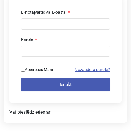
Lietotājvārds vai E-pasts
*
Parole
*
Atcerēties Mani
Nozaudēta parole?
Ienākt
Vai pieslēdzieties ar: