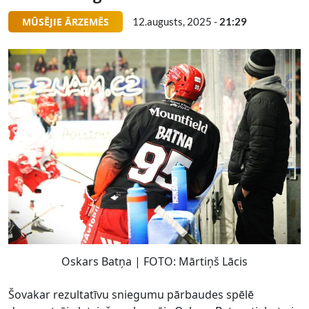
MŪSĒJIE ĀRZEMĒS
12.augusts, 2025 -
21:29
Oskars Batņa | FOTO: Mārtiņš Lācis
Šovakar rezultatīvu sniegumu pārbaudes spēlē