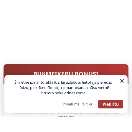
BUKMEIKERU BONUSI
Šī vietne izmanto sīkfailus, lai uzlabotu lietotāja pieredzi.
Lūdzu, piekrītiet sīkdatņu izmantošanai mūsu vietnē
https://hokejazinas.com/
SAŅEMT BONUSU
Piekrītu
Privātuma Politika
ATGŪSTI 20€ NO SAVAS PIRMĀS LIKMES! 100% IEPAZĪŠANĀS
ATMAKSA