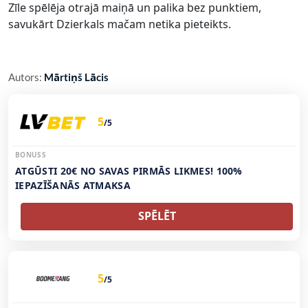
Zīle spēlēja otrajā maiņā un palika bez punktiem,
savukārt Dzierkals mačam netika pieteikts.
Autors:
Mārtiņš Lācis
5
/5
BONUSS
ATGŪSTI 20€ NO SAVAS PIRMĀS LIKMES! 100%
IEPAZĪŠANĀS ATMAKSA
SPĒLĒT
5
/5