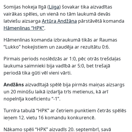
Somijas hokeja līgā (
Liiga
) šovakar tika aizvadītas
vairākas spēles, un vienā no tām laukumā devās
latviešu aizsarga
Artūra Andžāna
pārstāvētā komanda
Hāmenlinas “HPK”
.
Hāmenlinas komanda izbraukumā tikās ar Raumas
“Lukko” hokejistiem un zaudēja ar rezultātu 0:6.
Pirmais periods noslēdzās ar 1:0, pēc otrās trešdaļas
laukuma saimnieki bija vadībā ar 5:0, bet trešajā
periodā tika gūti vēl vieni vārti.
Andžāns
aizvadītajā spēlē bija pirmās maiņas aizsargs
un 20 minūšu laikā izdarīja trīs metienus, kā arī
nopelnīja koeficientu “-1”.
Turnīra tabulā “HPK” ar četriem punktiem četrās spēlēs
ieņem 12. vietu 16 komandu konkurencē.
Nākamo spēli “HPK” aizvadīs 20. septembrī, savā