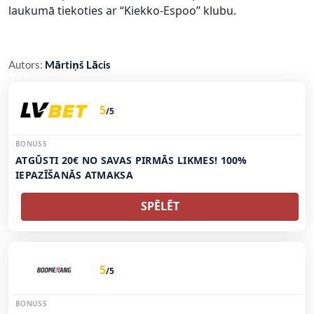
laukumā tiekoties ar “Kiekko-Espoo” klubu.
Autors:
Mārtiņš Lācis
5
/5
BONUSS
ATGŪSTI 20€ NO SAVAS PIRMĀS LIKMES! 100%
IEPAZĪŠANĀS ATMAKSA
SPĒLĒT
5
/5
BONUSS