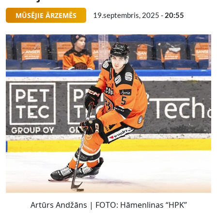
MŪSĒJIE ĀRZEMĒS
19.septembris, 2025 -
20:55
Artūrs Andžāns | FOTO: Hāmenlinas “HPK”