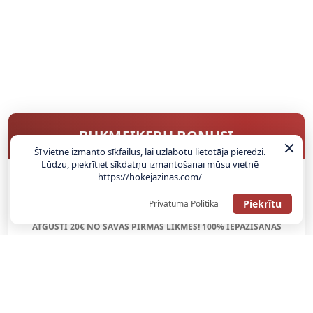
BUKMEIKERU BONUSI
Šī vietne izmanto sīkfailus, lai uzlabotu lietotāja pieredzi.
Lūdzu, piekrītiet sīkdatņu izmantošanai mūsu vietnē
https://hokejazinas.com/
SAŅEMT BONUSU
Piekrītu
Privātuma Politika
ATGŪSTI 20€ NO SAVAS PIRMĀS LIKMES! 100% IEPAZĪŠANĀS
ATMAKSA
SAŅEMT BONUSU