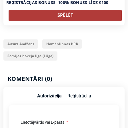
REĢISTRĀCIJAS BONUSS: 100% BONUSS LĪDZ €100
SPĒLĒT
Artūrs Andžāns
Hamēnlinnas HPK
Somijas hokeja līga (Liiga)
KOMENTĀRI (0)
Autorizācija
Reģistrācija
Lietotājvārds vai E-pasts
*