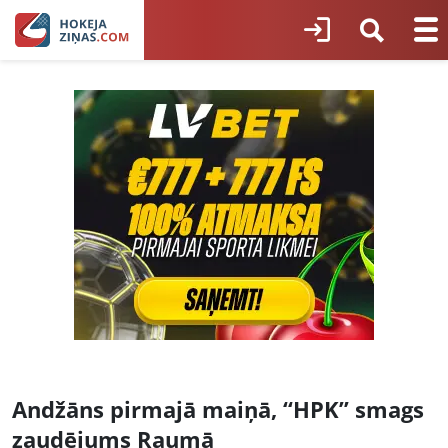
Andžāns pirmajā maiņā, “HPK” smags
zaudējums Raumā