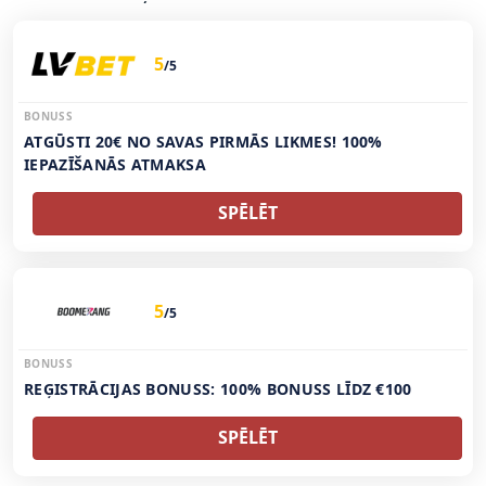
5
/5
BONUSS
ATGŪSTI 20€ NO SAVAS PIRMĀS LIKMES! 100%
IEPAZĪŠANĀS ATMAKSA
SPĒLĒT
5
/5
BONUSS
REĢISTRĀCIJAS BONUSS: 100% BONUSS LĪDZ €100
SPĒLĒT