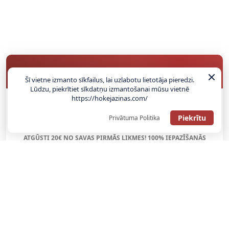
BUKMEIKERU BONUSI
Šī vietne izmanto sīkfailus, lai uzlabotu lietotāja pieredzi.
Lūdzu, piekrītiet sīkdatņu izmantošanai mūsu vietnē
https://hokejazinas.com/
SAŅEMT BONUSU
Piekrītu
Privātuma Politika
ATGŪSTI 20€ NO SAVAS PIRMĀS LIKMES! 100% IEPAZĪŠANĀS
ATMAKSA
SAŅEMT BONUSU
REĢISTRĀCIJAS BONUSS: 100% BONUSS LĪDZ €500