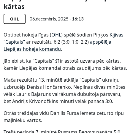
kārtas
OHL
06.decembris, 2025 -
16:13
Optibet hokeja līgas (
OHL
) spēlē šodien Piņķos
Kijivas
“Capitals”
ar rezultātu 6:2 (3:0, 1:0, 2:2)
apspēlēja
Liepājas hokeja komandu
.
Jāpiebilst, ka “Capitals” šī ir astotā uzvara pēc kārtas,
kamēr Liepājas komandai otrais zaudējums pēc kārtas.
Mača rezultātu 13. minūtē atklāja “Capitals” ukraiņu
uzbrucējs Deniss Hončarenko. Nepilnas divas minūtes
vēlāk Lauris Bajaruns vairākumā dubultoja pārsvaru,
bet Andrijs Krivonožkins minūti vēlāk panāca 3:0.
Otrās trešdaļas vidū Daniils Fursa iemeta ceturto ripu
mājinieku vārtos.
Trešā perioda 7. minūtē Rustams Begovs panāca 5:0.