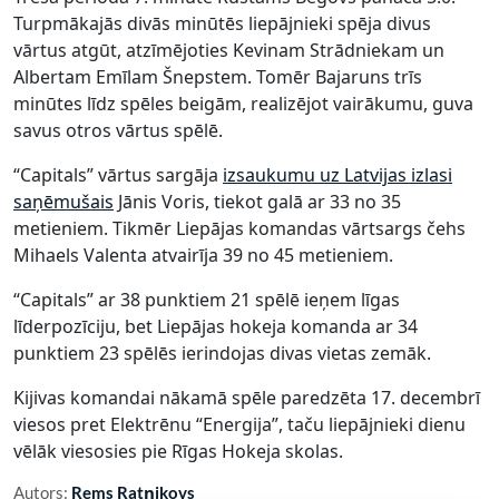
Turpmākajās divās minūtēs liepājnieki spēja divus
vārtus atgūt, atzīmējoties Kevinam Strādniekam un
Albertam Emīlam Šnepstem. Tomēr Bajaruns trīs
minūtes līdz spēles beigām, realizējot vairākumu, guva
savus otros vārtus spēlē.
“Capitals” vārtus sargāja
izsaukumu uz Latvijas izlasi
saņēmušais
Jānis Voris, tiekot galā ar 33 no 35
metieniem. Tikmēr Liepājas komandas vārtsargs čehs
Mihaels Valenta atvairīja 39 no 45 metieniem.
“Capitals” ar 38 punktiem 21 spēlē ieņem līgas
līderpozīciju, bet Liepājas hokeja komanda ar 34
punktiem 23 spēlēs ierindojas divas vietas zemāk.
Kijivas komandai nākamā spēle paredzēta 17. decembrī
viesos pret Elektrēnu “Energija”, taču liepājnieki dienu
vēlāk viesosies pie Rīgas Hokeja skolas.
Autors:
Rems Ratņikovs