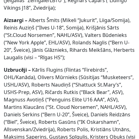
(Jelgavas “Zemgale/LBTU”), Regnārs Capars (“Lidingö
Vikings J18”, Zviedrija);
Aizsargi –
Alberts Šmits (Mikeli “Jukurit”, Liiga/Somija),
Reinis Auziņš (“Ilves U-18”, Somija), Krišjānis Sārts
(“St.Cloud Norsemen”, NAHL/ASV), Valters Būdenieks
(“New York Apple”, EHL/ASV), Rolands Naglis (“Bern U-
20”, Šveice), Jānis Glāznieks, Rihards Meikšāns, Herberts
Laugalis (visi – “Rīgas HS”);
Uzbrucēji –
Kārlis Flugins (Flintas “Firebirds”,
OHL/Kanāda), Olivers Mūrnieks (Sūsitijas “Musketeers”,
USHL/ASV), Roberts Naudiņš (“Shattuck St.Mary’s”,
USHS-Prep, ASV), Ričards Rutkis (“Black Bear”, ASV),
Magnuss Avotiņš (“Penguins Elite U16 AAA”, ASV),
Martins Klaucāns (“St. Cloud Norsemen”, NAHL/ASV),
Daniels Serkins (“Bern U-20”, Šveice), Daniels Reidzāns
(“Biel”, Šveice), Roberts Gasūns (“IK Oskarshamn”,
Allsvenskan/Zviedrija), Roberts Polis, Kristiāns Utnāns,
Maksims Saperins, Gustavs Spīgulis, Kristers Obuks (visi