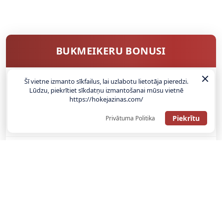
BUKMEIKERU BONUSI
Šī vietne izmanto sīkfailus, lai uzlabotu lietotāja pieredzi.
Lūdzu, piekrītiet sīkdatņu izmantošanai mūsu vietnē
SAŅEMT BONUSU
https://hokejazinas.com/
ATGŪSTI 20€ NO SAVAS PIRMĀS LIKMES! 100% IEPAZĪŠANĀS
Piekrītu
Privātuma Politika
ATMAKSA
SAŅEMT BONUSU
REĢISTRĀCIJAS BONUSS: 100% BONUSS LĪDZ €500
SAŅEMT BONUSU