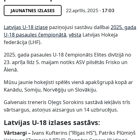
JAUNATNES IZLASES
22.aprīlis, 2025 -
17:03
Latvijas U-18 izlase
paziņojusi sastāvu dalībai
2025. gada
U-18 pasaules čempionātā
,
vēsta
Latvijas Hokeja
federācija (LHF).
2025. gada pasaules U-18 čempionāts Elites divīzijā no
23. aprīļa līdz 5. maijam notiks ASV pilsētās Frisko un
Ālenā.
Mūsu jaunie hokejisti spēlēs vienā apakšgrupā kopā ar
Kanādu, Somiju, Norvēģiju un Slovākiju.
Galvenais treneris Oļegs Sorokins sastāvā iekļāvis trīs
vārtsargus, astoņus aizsargus un 14 uzbrucējus.
Latvijas U-18 izlases sastāvs:
Vārtsargi –
Ivans Kufterins (“Rīgas HS”), Patriks Plūmiņš