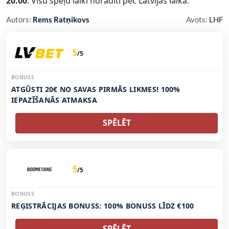
20.00
. Visu spēļu laiki norādīti pēc Latvijas laika.
Autors:
Rems Ratņikovs
Avots:
LHF
5
/5
BONUSS
ATGŪSTI 20€ NO SAVAS PIRMĀS LIKMES! 100%
IEPAZĪŠANĀS ATMAKSA
SPĒLĒT
5
/5
BONUSS
REĢISTRĀCIJAS BONUSS: 100% BONUSS LĪDZ €100
SPĒLĒT