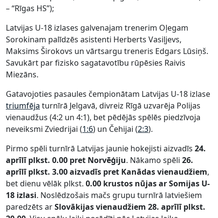
– “Rīgas HS”);
Latvijas U-18 izlases galvenajam trenerim Oļegam
Sorokinam palīdzēs asistenti Herberts Vasiļjevs,
Maksims Širokovs un vārtsargu treneris Edgars Lūsiņš.
Savukārt par fizisko sagatavotību rūpēsies Raivis
Miezāns.
Gatavojoties pasaules čempionātam Latvijas U-18 izlase
triumfēja
turnīrā Jelgavā, divreiz Rīgā uzvarēja Polijas
vienaudžus (4:2 un 4:1), bet pēdējās spēlēs piedzīvoja
neveiksmi Zviedrijai (
1:6
) un Čehijai (
2:3
).
Pirmo spēli turnīrā Latvijas jaunie hokejisti aizvadīs
24.
aprīlī plkst. 0.00 pret Norvēģiju
. Nākamo spēli
26.
aprīlī plkst. 3.00 aizvadīs pret Kanādas vienaudžiem
,
bet dienu vēlāk plkst.
0.00 krustos nūjas ar Somijas U-
18 izlasi
. Noslēdzošais mačs grupu turnīrā latviešiem
paredzēts ar
Slovākijas vienaudžiem 28. aprīlī plkst.