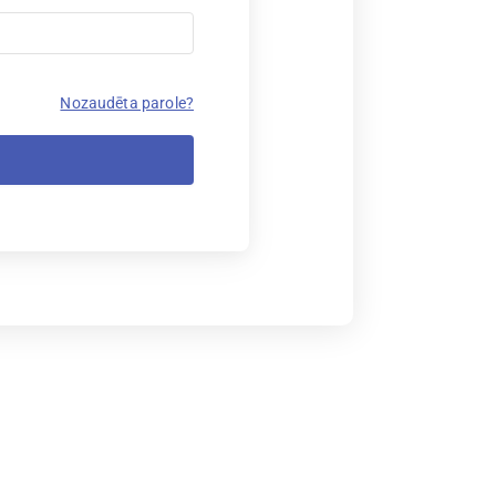
Nozaudēta parole?