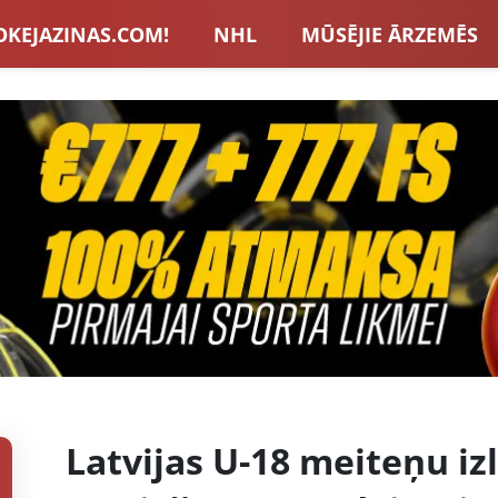
OKEJAZINAS.COM!
NHL
MŪSĒJIE ĀRZEMĒS
S IZLASE
EIROPA
LVBET BONUSI
JAUNA
U HOKEJS
BLOGI
INTERVIJAS
TOTALIZAT
ZATORU BONUSI
VISAS ZIŅAS
Latvijas U-18 meiteņu izl