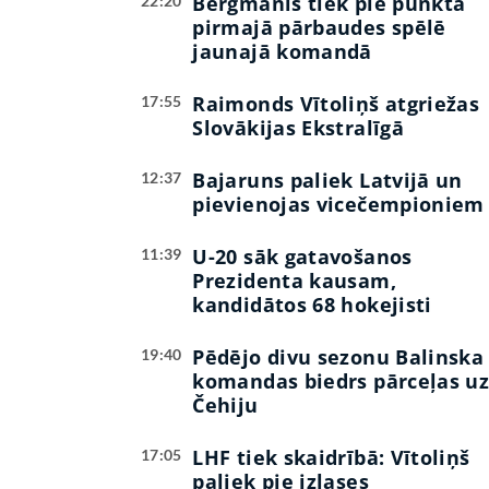
Bergmanis tiek pie punkta
22:20
pirmajā pārbaudes spēlē
jaunajā komandā
Raimonds Vītoliņš atgriežas
17:55
Slovākijas Ekstralīgā
Bajaruns paliek Latvijā un
12:37
pievienojas vicečempioniem
U-20 sāk gatavošanos
11:39
Prezidenta kausam,
kandidātos 68 hokejisti
Pēdējo divu sezonu Balinska
19:40
komandas biedrs pārceļas u
Čehiju
LHF tiek skaidrībā: Vītoliņš
17:05
paliek pie izlases