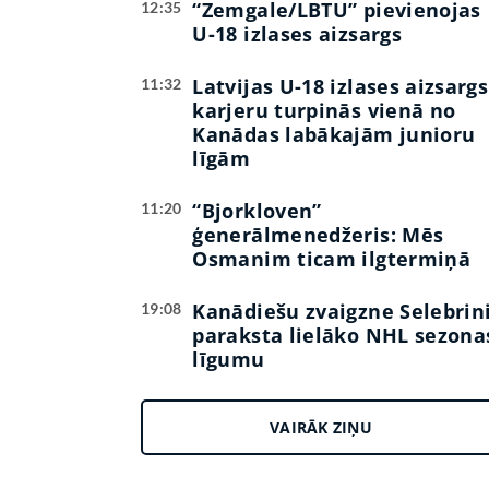
“Zemgale/LBTU” pievienojas
12:35
U-18 izlases aizsargs
Latvijas U-18 izlases aizsargs
11:32
karjeru turpinās vienā no
Kanādas labākajām junioru
līgām
“Bjorkloven”
11:20
ģenerālmenedžeris: Mēs
Osmanim ticam ilgtermiņā
Kanādiešu zvaigzne Selebrin
19:08
paraksta lielāko NHL sezona
līgumu
VAIRĀK ZIŅU