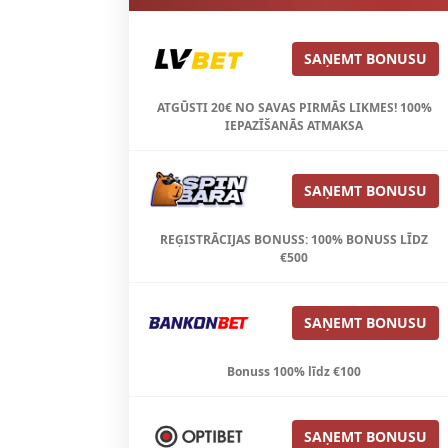
SAŅEMT BONUSU
ATGŪSTI 20€ NO SAVAS PIRMĀS LIKMES! 100%
IEPAZĪŠANĀS ATMAKSA
SAŅEMT BONUSU
REĢISTRĀCIJAS BONUSS: 100% BONUSS LĪDZ
€500
SAŅEMT BONUSU
Bonuss 100% līdz €100
SAŅEMT BONUSU