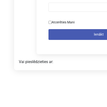
Atcerēties Mani
Ienākt
Vai pieslēdzieties ar:
z