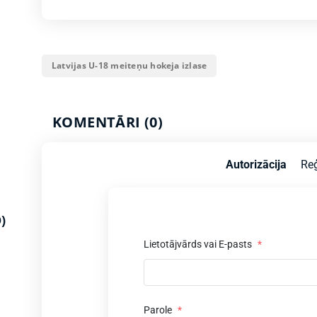
Latvijas U-18 meiteņu hokeja izlase
KOMENTĀRI (0)
Autorizācija
Reģ
)
Lietotājvārds vai E-pasts
*
Parole
*