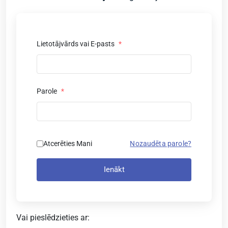
Lietotājvārds vai E-pasts
*
Parole
*
Atcerēties Mani
Nozaudēta parole?
Ienākt
Vai pieslēdzieties ar: