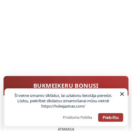
BUKMEIKERU BONUSI
Šī vietne izmanto sīkfailus, lai uzlabotu lietotāja pieredzi.
Lūdzu, piekrītiet sīkdatņu izmantošanai mūsu vietnē
https://hokejazinas.com/
SAŅEMT BONUSU
Piekrītu
Privātuma Politika
ATGŪSTI 20€ NO SAVAS PIRMĀS LIKMES! 100% IEPAZĪŠANĀS
ATMAKSA