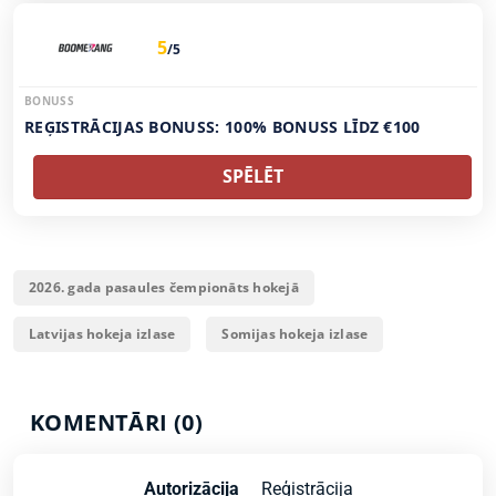
5
/5
BONUSS
REĢISTRĀCIJAS BONUSS: 100% BONUSS LĪDZ €100
SPĒLĒT
2026. gada pasaules čempionāts hokejā
Latvijas hokeja izlase
Somijas hokeja izlase
KOMENTĀRI (0)
Autorizācija
Reģistrācija