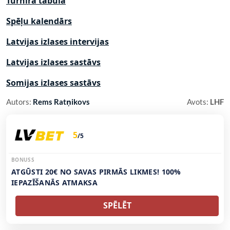
Turnīra tabula
Spēļu kalendārs
Latvijas izlases intervijas
Latvijas izlases sastāvs
Somijas izlases sastāvs
Autors:
Rems Ratņikovs
Avots:
LHF
5
/5
BONUSS
ATGŪSTI 20€ NO SAVAS PIRMĀS LIKMES! 100%
IEPAZĪŠANĀS ATMAKSA
SPĒLĒT