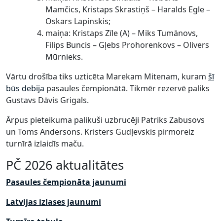
Mamčics, Kristaps Skrastiņš – Haralds Egle –
Oskars Lapinskis;
maiņa: Kristaps Zīle (A) – Miks Tumānovs,
Filips Buncis – Gļebs Prohorenkovs – Olivers
Mūrnieks.
Vārtu drošība tiks uzticēta Marekam Mitenam, kuram
šī
būs debija
pasaules čempionātā. Tikmēr rezervē paliks
Gustavs Dāvis Grigals.
Ārpus pieteikuma palikuši uzbrucēji Patriks Zabusovs
un Toms Andersons. Kristers Gudļevskis pirmoreiz
turnīrā izlaidīs maču.
PČ 2026 aktualitātes
Pasaules čempionāta jaunumi
Latvijas izlases jaunumi