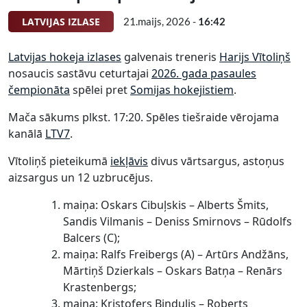
LATVIJAS IZLASE
21.maijs, 2026 -
16:42
Latvijas hokeja izlases
galvenais treneris
Harijs Vītoliņš
nosaucis sastāvu ceturtajai
2026. gada pasaules
čempionāta
spēlei pret
Somijas hokejistiem
.
Mača sākums plkst. 17:20. Spēles tiešraide vērojama
kanālā
LTV7
.
Vītoliņš pieteikumā
iekļāvis
divus vārtsargus, astoņus
aizsargus un 12 uzbrucējus.
maiņa: Oskars Cibuļskis – Alberts Šmits,
Sandis Vilmanis – Deniss Smirnovs – Rūdolfs
Balcers (C);
maiņa: Ralfs Freibergs (A) – Artūrs Andžāns,
Mārtiņš Dzierkals – Oskars Batņa – Renārs
Krastenbergs;
maiņa: Kristofers Bindulis – Roberts