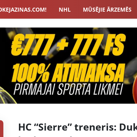
OKEJAZINAS.COM!
NHL
MŪSĒJIE ĀRZEMĒS
S IZLASE
EIROPA
LVBET BONUSI
JAUNA
U HOKEJS
BLOGI
INTERVIJAS
TOTALIZAT
ZATORU BONUSI
VISAS ZIŅAS
HC “Sierre” treneris: Duk