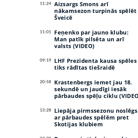
Aizsargs Smons arī
11:24
nākamsezon turpinās spēlēt
Šveicē
Feņenko par jauno klubu:
11:01
Man patīk pilsēta un arī
valsts (VIDEO)
LHF Prezidenta kausa spēles
09:19
tiks rādītas tiešraidē
Krastenbergs iemet jau 18.
20:58
sekundē un jaudīgi iesāk
pārbaudes spēļu ciklu (VIDEO
Liepāja pirmssezonu noslēgs
13:28
ar pārbaudes spēlēm pret
Skotijas klubiem