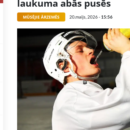
laukuma abās pusēs
MŪSĒJIE ĀRZEMĒS
20.maijs, 2026 -
15:56