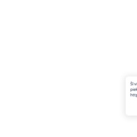
Šī v
pie
htt