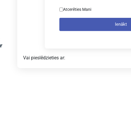
Atcerēties Mani
Ienākt
:
r
Vai pieslēdzieties ar: