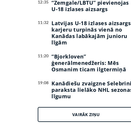
“Zemgale/LBTU” pievienojas
12:35
U-18 izlases aizsargs
Latvijas U-18 izlases aizsargs
11:32
karjeru turpinās vienā no
Kanādas labākajām junioru
līgām
“Bjorkloven”
11:20
ģenerālmenedžeris: Mēs
Osmanim ticam ilgtermiņā
Kanādiešu zvaigzne Selebrin
19:08
paraksta lielāko NHL sezona
līgumu
VAIRĀK ZIŅU