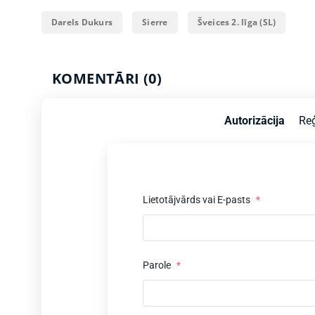
Darels Dukurs
Sierre
Šveices 2. līga (SL)
KOMENTĀRI (0)
Autorizācija
Reģ
Lietotājvārds vai E-pasts
*
z
Parole
*