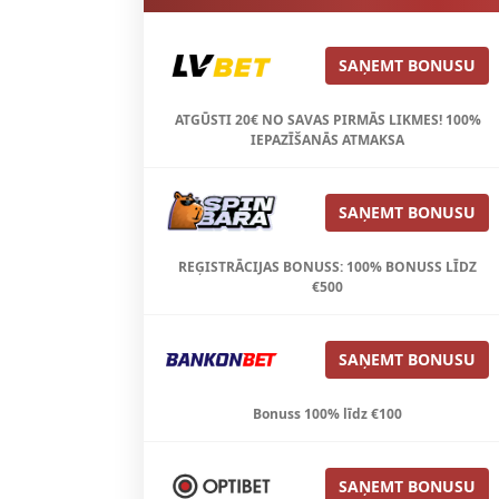
SAŅEMT BONUSU
ATGŪSTI 20€ NO SAVAS PIRMĀS LIKMES! 100%
IEPAZĪŠANĀS ATMAKSA
SAŅEMT BONUSU
REĢISTRĀCIJAS BONUSS: 100% BONUSS LĪDZ
€500
SAŅEMT BONUSU
Bonuss 100% līdz €100
SAŅEMT BONUSU