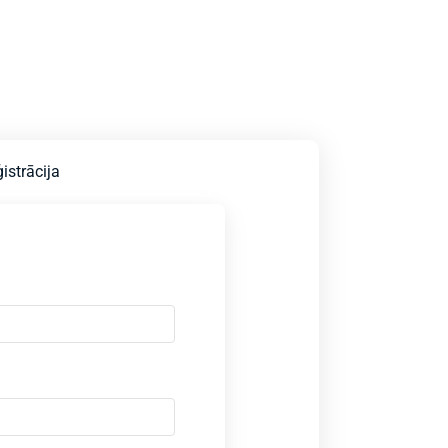
istrācija