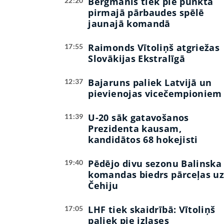
Bergmanis tiek pie punkta
22:20
pirmajā pārbaudes spēlē
jaunajā komandā
Raimonds Vītoliņš atgriežas
17:55
Slovākijas Ekstralīgā
Bajaruns paliek Latvijā un
12:37
pievienojas vicečempioniem
U-20 sāk gatavošanos
11:39
Prezidenta kausam,
kandidātos 68 hokejisti
Pēdējo divu sezonu Balinska
19:40
komandas biedrs pārceļas u
Čehiju
LHF tiek skaidrībā: Vītoliņš
17:05
paliek pie izlases