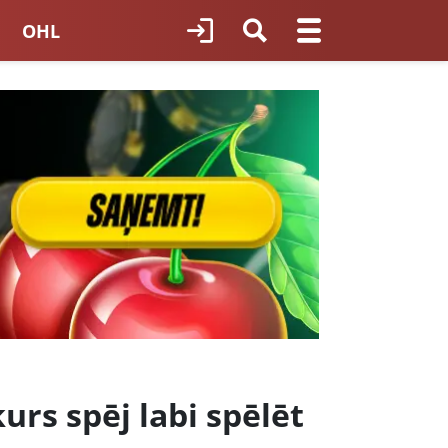
OHL
TNES HOKEJS
ORI LATVIJĀ
urs spēj labi spēlēt