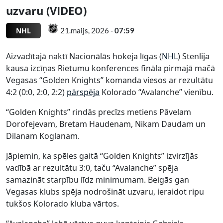
uzvaru (VIDEO)
NHL
21.maijs, 2026 -
07:59
Aizvadītajā naktī Nacionālās hokeja līgas (
NHL
) Stenlija
kausa izcīņas Rietumu konferences fināla pirmajā mačā
Vegasas “Golden Knights” komanda viesos ar rezultātu
4:2 (0:0, 2:0, 2:2)
pārspēja
Kolorado “Avalanche” vienību.
“Golden Knights” rindās precīzs metiens Pāvelam
Dorofejevam, Bretam Haudenam, Nikam Daudam un
Dilanam Koglanam.
Jāpiemin, ka spēles gaitā “Golden Knights” izvirzījās
vadībā ar rezultātu 3:0, taču “Avalanche” spēja
samazināt starpību līdz minimumam. Beigās gan
Vegasas klubs spēja nodrošināt uzvaru, ieraidot ripu
tukšos Kolorado kluba vārtos.