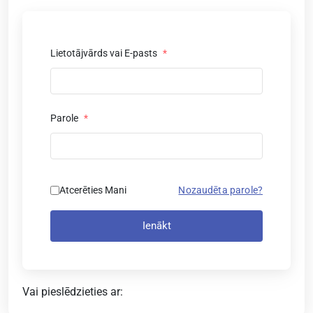
Lietotājvārds vai E-pasts
*
Parole
*
Atcerēties Mani
Nozaudēta parole?
Ienākt
Vai pieslēdzieties ar: