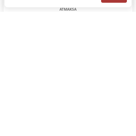
ATGŪSTI 20€ NO SAVAS PIRMĀS LIKMES! 100% IEPAZĪŠANĀS
ATMAKSA
SAŅEMT BONUSU
REĢISTRĀCIJAS BONUSS: 100% BONUSS LĪDZ €500
SAŅEMT BONUSU
Bonuss 100% līdz €100
SAŅEMT BONUSU
SAŅEM LĪDZ 130€ LIKMĒS BEZ RISKA
LATVIJAS TOTALIZATORI