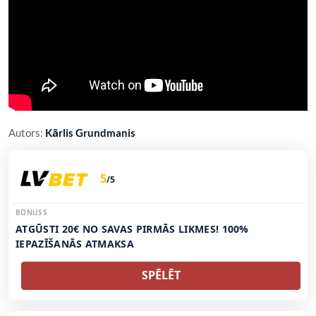
Autors:
Kārlis Grundmanis
5
/5
BONUSS
ATGŪSTI 20€ NO SAVAS PIRMĀS LIKMES! 100%
IEPAZĪŠANĀS ATMAKSA
SPĒLĒT