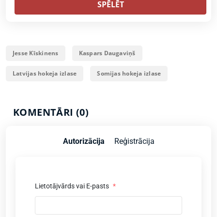
SPĒLĒT
Jesse Kīskinens
Kaspars Daugaviņš
Latvijas hokeja izlase
Somijas hokeja izlase
KOMENTĀRI (0)
Autorizācija
Reģistrācija
Lietotājvārds vai E-pasts
*