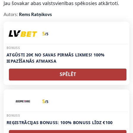
Jau šovakar abas valstsvienības spēkosies atkārtoti.
Autors:
Rems Ratņikovs
5
/5
BONUSS
ATGŪSTI 20€ NO SAVAS PIRMĀS LIKMES! 100%
IEPAZĪŠANĀS ATMAKSA
SPĒLĒT
5
/5
BONUSS
REĢISTRĀCIJAS BONUSS: 100% BONUSS LĪDZ €100