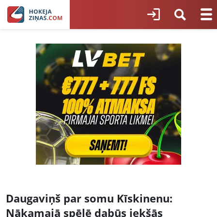
Daugaviņš par somu Kīskinenu:
Nākamajā spēlē dabūs iekšās