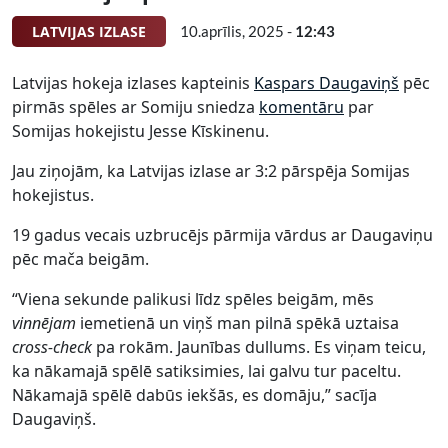
LATVIJAS IZLASE
10.aprīlis, 2025 -
12:43
Latvijas hokeja izlases kapteinis
Kaspars Daugaviņš
pēc
pirmās spēles ar Somiju sniedza
komentāru
par
Somijas hokejistu Jesse Kīskinenu.
Jau ziņojām, ka Latvijas izlase ar 3:2 pārspēja Somijas
hokejistus.
19 gadus vecais uzbrucējs pārmija vārdus ar Daugaviņu
pēc mača beigām.
“Viena sekunde palikusi līdz spēles beigām, mēs
vinnējam
iemetienā un viņš man pilnā spēkā uztaisa
cross-check
pa rokām. Jaunības dullums. Es viņam teicu,
ka nākamajā spēlē satiksimies, lai galvu tur paceltu.
Nākamajā spēlē dabūs iekšās, es domāju,” sacīja
Daugaviņš.