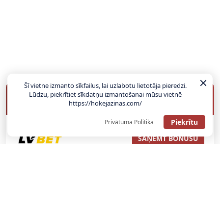
Šī vietne izmanto sīkfailus, lai uzlabotu lietotāja pieredzi.
Lūdzu, piekrītiet sīkdatņu izmantošanai mūsu vietnē
BUKMEIKERU BONUSI
https://hokejazinas.com/
Piekrītu
Privātuma Politika
SAŅEMT BONUSU
ATGŪSTI 20€ NO SAVAS PIRMĀS LIKMES! 100% IEPAZĪŠANĀS
ATMAKSA
SAŅEMT BONUSU