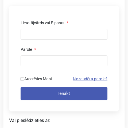
Lietotājvārds vai E-pasts
*
Parole
*
Atcerēties Mani
Nozaudēta parole?
Ienākt
Vai pieslēdzieties ar: