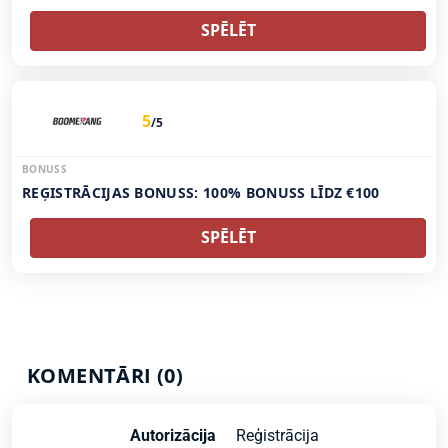
SPĒLĒT
5
/5
BONUSS
REĢISTRĀCIJAS BONUSS: 100% BONUSS LĪDZ €100
SPĒLĒT
KOMENTĀRI (0)
Autorizācija
Reģistrācija