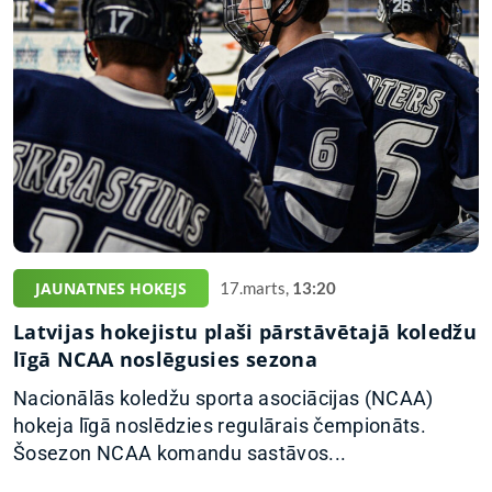
JAUNATNES HOKEJS
17.marts,
13:20
Latvijas hokejistu plaši pārstāvētajā koledžu
līgā NCAA noslēgusies sezona
Nacionālās koledžu sporta asociācijas (NCAA)
hokeja līgā noslēdzies regulārais čempionāts.
Šosezon NCAA komandu sastāvos...