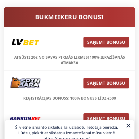
BUKMEIKERU BONUSI
SAŅEMT BONUSU
ATGŪSTI 20€ NO SAVAS PIRMĀS LIKMES! 100% IEPAZĪŠANĀS
ATMAKSA
SAŅEMT BONUSU
REĢISTRĀCIJAS BONUSS: 100% BONUSS LĪDZ €500
SAŅEMT BONUSU
Šī vietne izmanto sīkfailus, lai uzlabotu lietotāja pieredzi.
Lūdzu, piekrītiet sīkdatņu izmantošanai mūsu vietnē
Bonuss 100% līdz €100
https://hokejazinas.com/