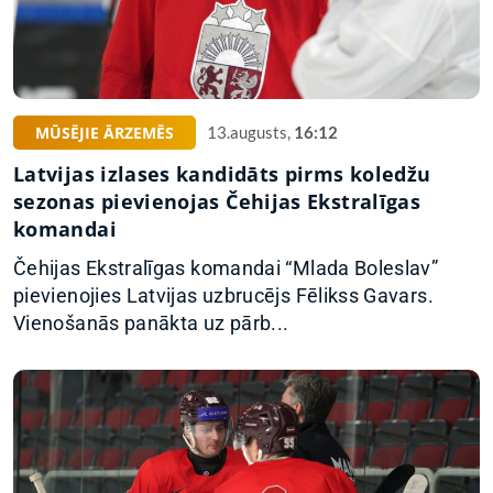
MŪSĒJIE ĀRZEMĒS
13.augusts,
16:12
Latvijas izlases kandidāts pirms koledžu
sezonas pievienojas Čehijas Ekstralīgas
komandai
Čehijas Ekstralīgas komandai “Mlada Boleslav”
pievienojies Latvijas uzbrucējs Fēlikss Gavars.
Vienošanās panākta uz pārb...