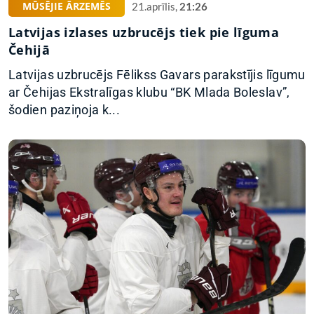
MŪSĒJIE ĀRZEMĒS
21.aprīlis,
21:26
Latvijas izlases uzbrucējs tiek pie līguma
Čehijā
Latvijas uzbrucējs Fēlikss Gavars parakstījis līgumu
ar Čehijas Ekstralīgas klubu “BK Mlada Boleslav”,
šodien paziņoja k...