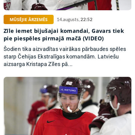
MŪSĒJIE ĀRZEMĒS
14.augusts,
22:52
Zīle iemet bijušajai komandai, Gavars tiek
pie piespēles pirmajā mačā (VIDEO)
Šodien tika aizvadītas vairākas pārbaudes spēles
starp Čehijas Ekstralīgas komandām. Latviešu
aizsarga Kristapa Zīles pā...