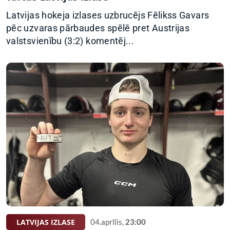
Latvijas hokeja izlases uzbrucējs Fēlikss Gavars
pēc uzvaras pārbaudes spēlē pret Austrijas
valstsvienību (3:2) komentēj...
LATVIJAS IZLASE
04.aprīlis,
23:00