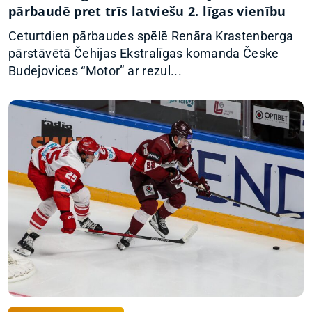
pārbaudē pret trīs latviešu 2. līgas vienību
Ceturtdien pārbaudes spēlē Renāra Krastenberga
pārstāvētā Čehijas Ekstralīgas komanda Česke
Budejovices “Motor” ar rezul...