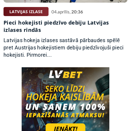
LATVIJAS IZLASE
04.aprīlis,
20:36
Pieci hokejisti piedzīvo debiju Latvijas
izlases rindās
Latvijas hokeja izlases sastāvā pārbaudes spēlē
pret Austrijas hokejistiem debiju piedzīvojuši pieci
hokejisti. Pirmorei...