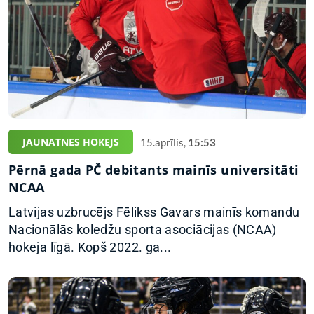
JAUNATNES HOKEJS
15.aprīlis,
15:53
Pērnā gada PČ debitants mainīs universitāti
NCAA
Latvijas uzbrucējs Fēlikss Gavars mainīs komandu
Nacionālās koledžu sporta asociācijas (NCAA)
hokeja līgā. Kopš 2022. ga...