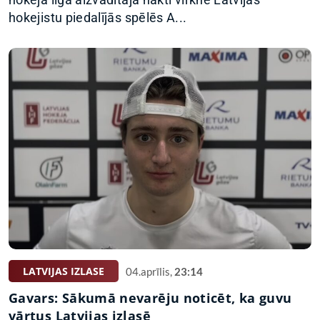
hokejistu piedalījās spēlēs A...
LATVIJAS IZLASE
04.aprīlis,
23:14
Gavars: Sākumā nevarēju noticēt, ka guvu
vārtus Latvijas izlasē