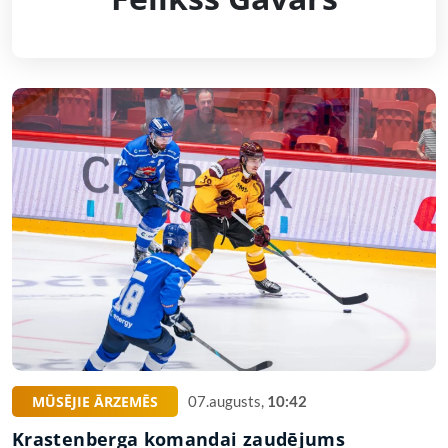
MŪSĒJIE ĀRZEMĒS
07.augusts,
10:42
Krastenberga komandai zaudējums