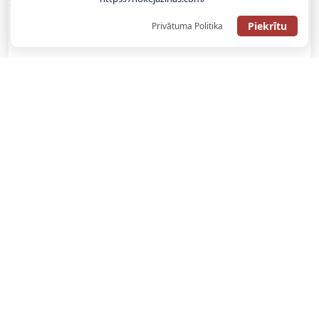
Piekrītu
Privātuma Politika
SAŅEMT BONUSU
SAŅEM LĪDZ 130€ LIKMĒS BEZ RISKA
LATVIJAS TOTALIZATORI