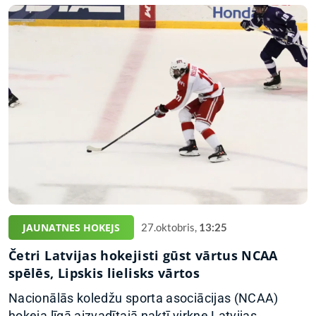
JAUNATNES HOKEJS
27.oktobris,
13:25
Četri Latvijas hokejisti gūst vārtus NCAA
spēlēs, Lipskis lielisks vārtos
Nacionālās koledžu sporta asociācijas (NCAA)
hokeja līgā aizvadītajā naktī virkne Latvijas