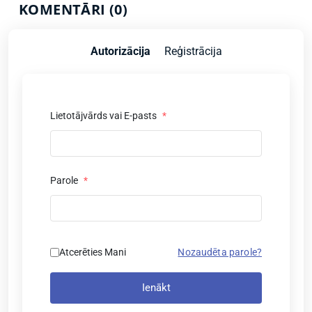
KOMENTĀRI (0)
Autorizācija
Reģistrācija
Lietotājvārds vai E-pasts
*
Parole
*
Atcerēties Mani
Nozaudēta parole?
Ienākt