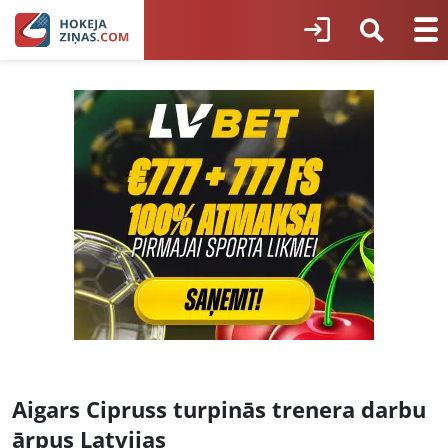
Aigars Cipruss turpinās trenera darbu
ārpus Latvijas