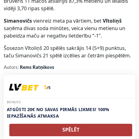
Brūveris 11 mačos atvairījis 87,3% metienu un ielaidis
vidēji 3,70 ripas spēlē.
Simanovičs
vienreiz meta pa vārtiem, bet
Vītoliņš
saņēma divas soda minūtes, veica vienu metienu un
pabeidza maču ar negatīvu lietderību “-1”.
Šosezon Vītoliņš 20 spēlēs sakrājis 14 (5+9) punktus,
taču Simanovičs 21 spēlē izcēlies ar četrām piespēlēm.
Autors:
Rems Ratņikovs
5
/5
BONUSS
ATGŪSTI 20€ NO SAVAS PIRMĀS LIKMES! 100%
IEPAZĪŠANĀS ATMAKSA
SPĒLĒT