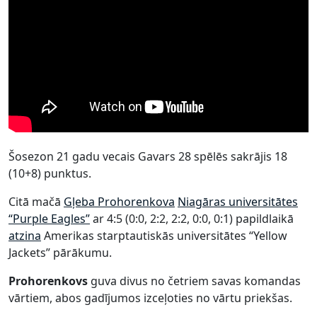
Šosezon 21 gadu vecais Gavars 28 spēlēs sakrājis 18
(10+8) punktus.
Citā mačā
Gļeba Prohorenkova
Niagāras universitātes
“Purple Eagles”
ar 4:5 (0:0, 2:2, 2:2, 0:0, 0:1) papildlaikā
atzina
Amerikas starptautiskās universitātes “Yellow
Jackets” pārākumu.
Prohorenkovs
guva divus no četriem savas komandas
vārtiem, abos gadījumos izceļoties no vārtu priekšas.