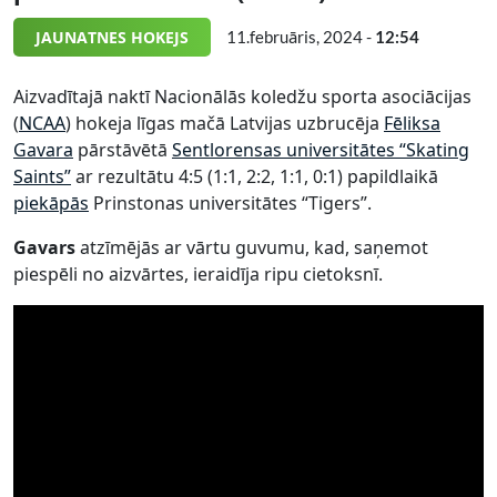
JAUNATNES HOKEJS
11.februāris, 2024 -
12:54
Aizvadītajā naktī Nacionālās koledžu sporta asociācijas
(
NCAA
) hokeja līgas mačā Latvijas uzbrucēja
Fēliksa
Gavara
pārstāvētā
Sentlorensas universitātes “Skating
Saints”
ar rezultātu 4:5 (1:1, 2:2, 1:1, 0:1) papildlaikā
piekāpās
Prinstonas universitātes “Tigers”.
Gavars
atzīmējās ar vārtu guvumu, kad, saņemot
piespēli no aizvārtes, ieraidīja ripu cietoksnī.