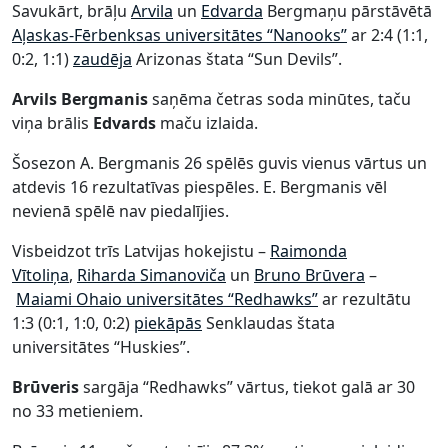
Savukārt, brāļu
Arvila
un
Edvarda
Bergmaņu pārstāvētā
Aļaskas-Fērbenksas universitātes “Nanooks”
ar 2:4 (1:1,
0:2, 1:1)
zaudēja
Arizonas štata “Sun Devils”.
Arvils Bergmanis
saņēma četras soda minūtes, taču
viņa brālis
Edvards
maču izlaida.
Šosezon A. Bergmanis 26 spēlēs guvis vienus vārtus un
atdevis 16 rezultatīvas piespēles. E. Bergmanis vēl
nevienā spēlē nav piedalījies.
Visbeidzot trīs Latvijas hokejistu –
Raimonda
Vītoliņa
,
Riharda Simanoviča
un
Bruno Brūvera
–
Maiami Ohaio universitātes “Redhawks”
ar rezultātu
1:3 (0:1, 1:0, 0:2)
piekāpās
Senklaudas štata
universitātes “Huskies”.
Brūveris
sargāja “Redhawks” vārtus, tiekot galā ar 30
no 33 metieniem.