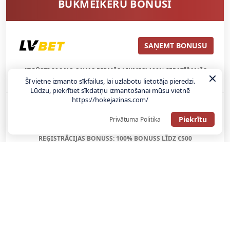
BUKMEIKERU BONUSI
SAŅEMT BONUSU
ATGŪSTI 20€ NO SAVAS PIRMĀS LIKMES! 100% IEPAZĪŠANĀS
ATMAKSA
Šī vietne izmanto sīkfailus, lai uzlabotu lietotāja pieredzi.
Lūdzu, piekrītiet sīkdatņu izmantošanai mūsu vietnē
https://hokejazinas.com/
SAŅEMT BONUSU
Piekrītu
Privātuma Politika
REĢISTRĀCIJAS BONUSS: 100% BONUSS LĪDZ €500
SAŅEMT BONUSU
Bonuss 100% līdz €100