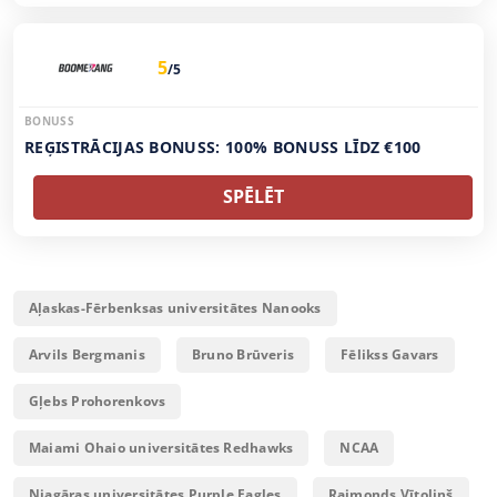
5
/5
BONUSS
REĢISTRĀCIJAS BONUSS: 100% BONUSS LĪDZ €100
SPĒLĒT
Aļaskas-Fērbenksas universitātes Nanooks
Arvils Bergmanis
Bruno Brūveris
Fēlikss Gavars
Gļebs Prohorenkovs
Maiami Ohaio universitātes Redhawks
NCAA
Niagāras universitātes Purple Eagles
Raimonds Vītoliņš