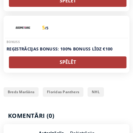
SPĒLĒT
5
/5
BONUSS
REĢISTRĀCIJAS BONUSS: 100% BONUSS LĪDZ €100
SPĒLĒT
Breds Maršāns
Floridas Panthers
NHL
KOMENTĀRI (0)