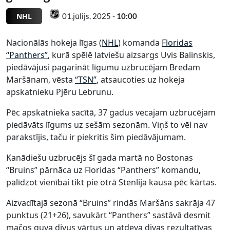
NHL
01.jūlijs, 2025 -
10:00
Nacionālās hokeja līgas (
NHL
) komanda
Floridas
“Panthers”
, kurā spēlē latviešu aizsargs Uvis Balinskis,
piedāvājusi pagarināt līgumu uzbrucējam Bredam
Maršānam, vēsta
“TSN”
, atsaucoties uz hokeja
apskatnieku Pjēru Lebrunu.
Pēc apskatnieka sacītā, 37 gadus vecajam uzbrucējam
piedāvāts līgums uz sešām sezonām. Viņš to vēl nav
parakstījis, taču ir piekritis šim piedāvājumam.
Kanādiešu uzbrucējs šī gada martā no Bostonas
“Bruins” pārnāca uz Floridas “Panthers” komandu,
palīdzot vienībai tikt pie otrā Stenlija kausa pēc kārtas.
Aizvadītajā sezonā “Bruins” rindās Maršāns sakrāja 47
punktus (21+26), savukārt “Panthers” sastāvā desmit
mačos guva divus vārtus un atdeva divas rezultatīvas