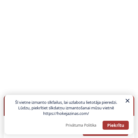
Šī vietne izmanto sīkfailus, lai uzlabotu lietotāja pieredzi.
BUKMEIKERU BONUSI
Lūdzu, piekrītiet sīkdatņu izmantošanai mūsu vietnē
https://hokejazinas.com/
Piekrītu
Privātuma Politika
SAŅEMT BONUSU