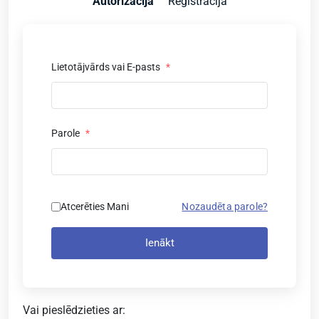
Autorizācija
Reģistrācija
Lietotājvārds vai E-pasts
*
Parole
*
Atcerēties Mani
Nozaudēta parole?
Ienākt
Vai pieslēdzieties ar: