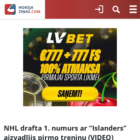
NHL drafta 1. numurs ar “Islanders”
aizvadījis pirmo treniņu (VIDEO)