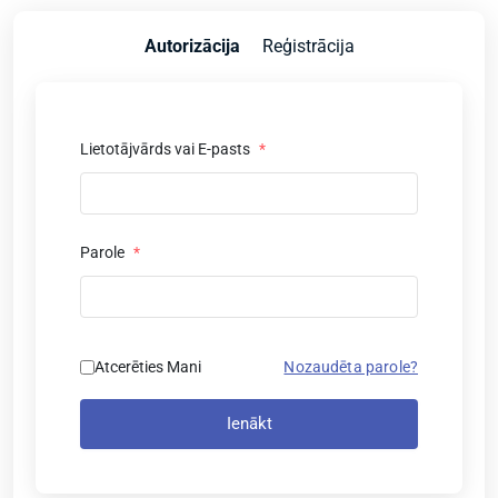
Autorizācija
Reģistrācija
Lietotājvārds vai E-pasts
*
Parole
*
Atcerēties Mani
Nozaudēta parole?
Ienākt