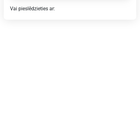
Vai pieslēdzieties ar: