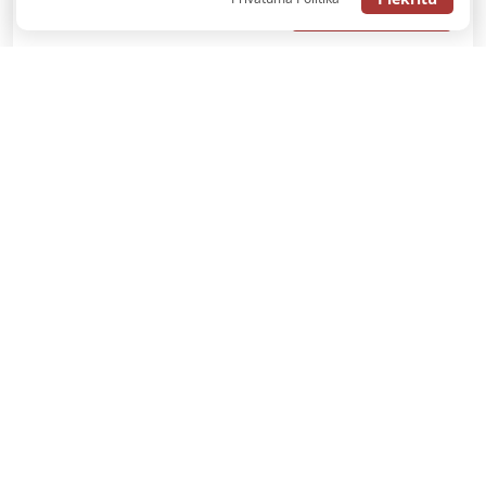
SAŅEMT BONUSU
ATGŪSTI 20€ NO SAVAS PIRMĀS LIKMES! 100% IEPAZĪŠANĀS
ATMAKSA
SAŅEMT BONUSU
REĢISTRĀCIJAS BONUSS: 100% BONUSS LĪDZ €500
SAŅEMT BONUSU
Bonuss 100% līdz €100
SAŅEMT BONUSU
SAŅEM LĪDZ 130€ LIKMĒS BEZ RISKA