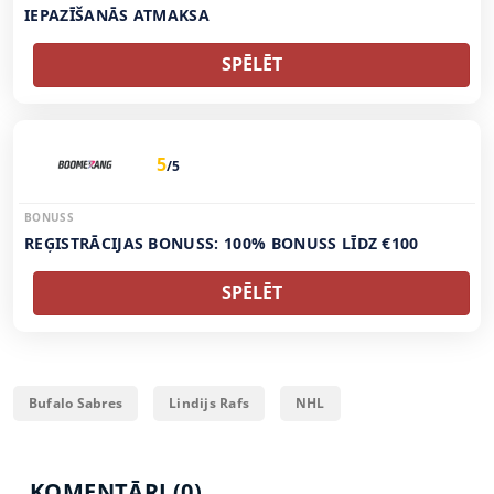
IEPAZĪŠANĀS ATMAKSA
SPĒLĒT
5
/5
BONUSS
REĢISTRĀCIJAS BONUSS: 100% BONUSS LĪDZ €100
SPĒLĒT
Bufalo Sabres
Lindijs Rafs
NHL
KOMENTĀRI (0)