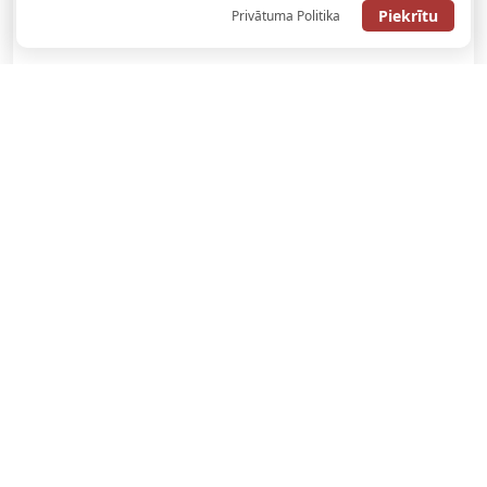
Piekrītu
Privātuma Politika
SAŅEMT BONUSU
ATGŪSTI 20€ NO SAVAS PIRMĀS LIKMES! 100% IEPAZĪŠANĀS
ATMAKSA
SAŅEMT BONUSU
REĢISTRĀCIJAS BONUSS: 100% BONUSS LĪDZ €500
SAŅEMT BONUSU
Bonuss 100% līdz €100
SAŅEMT BONUSU
SAŅEM LĪDZ 130€ LIKMĒS BEZ RISKA