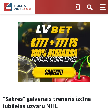
“Sabres” galvenais treneris izcīna
jubilejas uzvaru NHL