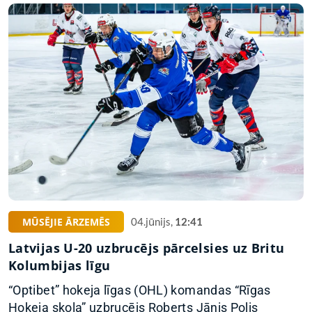
MŪSĒJIE ĀRZEMĒS
04.jūnijs,
12:41
Latvijas U-20 uzbrucējs pārcelsies uz Britu
Kolumbijas līgu
“Optibet” hokeja līgas (OHL) komandas “Rīgas
Hokeja skola” uzbrucējs Roberts Jānis Polis