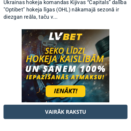
Ukrainas hokeja komandas Kijivas “Capitals” dalība
"Optibet" hokeja līgas (OHL) nākamajā sezonā ir
diezgan reāla, taču v...
VAIRĀK RAKSTU