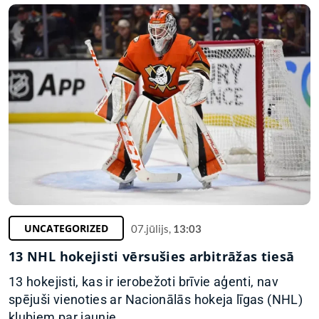
UNCATEGORIZED
07.jūlijs,
13:03
13 NHL hokejisti vērsušies arbitrāžas tiesā
13 hokejisti, kas ir ierobežoti brīvie aģenti, nav
spējuši vienoties ar Nacionālās hokeja līgas (NHL)
klubiem par jaunie...