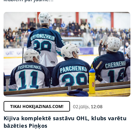
TIKAI HOKEJAZINAS.COM!
02.jūlijs,
12:08
Kijiva komplektē sastāvu OHL, klubs varētu
bāzēties Piņķos