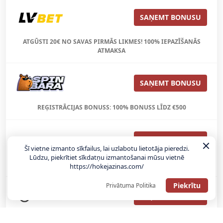
SAŅEMT BONUSU
ATGŪSTI 20€ NO SAVAS PIRMĀS LIKMES! 100% IEPAZĪŠANĀS
ATMAKSA
SAŅEMT BONUSU
REĢISTRĀCIJAS BONUSS: 100% BONUSS LĪDZ €500
SAŅEMT BONUSU
Šī vietne izmanto sīkfailus, lai uzlabotu lietotāja pieredzi.
Lūdzu, piekrītiet sīkdatņu izmantošanai mūsu vietnē
Bonuss 100% līdz €100
https://hokejazinas.com/
Piekrītu
Privātuma Politika
SAŅEMT BONUSU
SAŅEM LĪDZ 130€ LIKMĒS BEZ RISKA