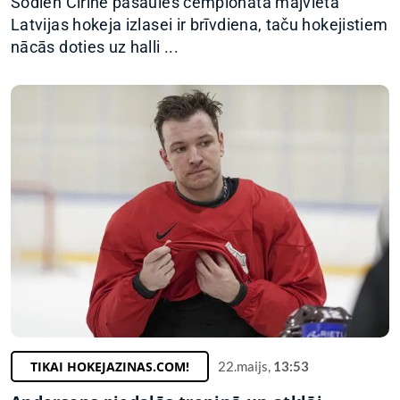
Šodien Cīrihē pasaules čempionāta mājvietā
Latvijas hokeja izlasei ir brīvdiena, taču hokejistiem
nācās doties uz halli ...
TIKAI HOKEJAZINAS.COM!
22.maijs,
13:53