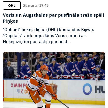
OHL
28.marts,
19:45
Voris un Augstkalns par pusfināla trešo spēli
Piņķos
“Optibet” hokeja līgas (OHL) komandas Kijivas
“Capitals” vārtsargs Jānis Voris sarunā ar
Hokejaziņām pastāstīja par pusf...