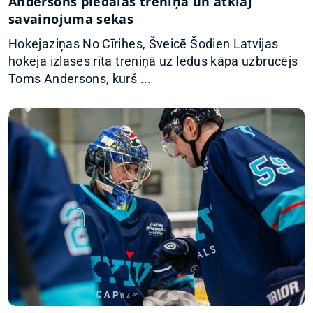
Andersons piedalās treniņā un atklāj
savainojuma sekas
Hokejaziņas No Cīrihes, Šveicē Šodien Latvijas
hokeja izlases rīta treniņā uz ledus kāpa uzbrucējs
Toms Andersons, kurš ...