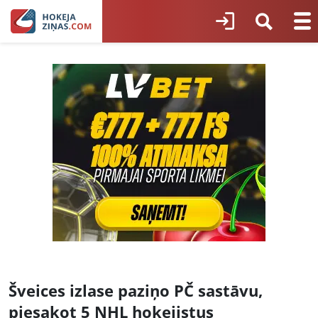
Šveices izlase paziņo PČ sastāvu,
piesakot 5 NHL hokejistus