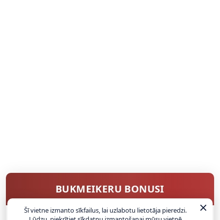
BUKMEIKERU BONUSI
Šī vietne izmanto sīkfailus, lai uzlabotu lietotāja pieredzi.
Lūdzu, piekrītiet sīkdatņu izmantošanai mūsu vietnē