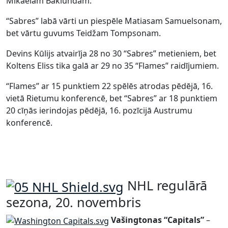
Mikaelam Baklundam.
“Sabres” labā vārti un piespēle Matiasam Samuelsonam,
bet vārtu guvums Teidžam Tompsonam.
Devins Kūlijs atvairīja 28 no 30 “Sabres” metieniem, bet
Koltens Eliss tika galā ar 29 no 35 “Flames” raidījumiem.
“Flames” ar 15 punktiem 22 spēlēs atrodas pēdējā, 16.
vietā Rietumu konferencē, bet “Sabres” ar 18 punktiem
20 cīņās ierindojas pēdējā, 16. pozīcijā Austrumu
konferencē.
NHL regulārā
sezona, 20. novembris
Vašingtonas “Capitals”
–