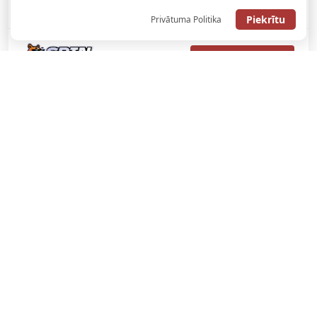
ATMAKSA
Piekrītu
Privātuma Politika
SAŅEMT BONUSU
REĢISTRĀCIJAS BONUSS: 100% BONUSS LĪDZ €500
SAŅEMT BONUSU
Bonuss 100% līdz €100
SAŅEMT BONUSU
SAŅEM LĪDZ 130€ LIKMĒS BEZ RISKA
LATVIJAS TOTALIZATORI