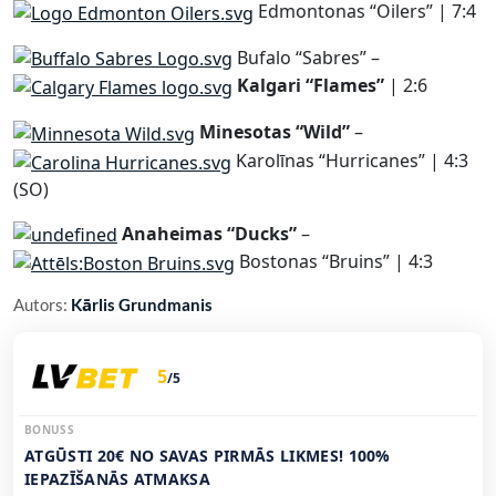
Edmontonas “Oilers” | 7:4
Bufalo “Sabres” –
Kalgari “Flames”
| 2:6
Minesotas “Wild”
–
Karolīnas “Hurricanes” | 4:3
(SO)
Anaheimas “Ducks”
–
Bostonas “Bruins” | 4:3
Autors:
Kārlis Grundmanis
5
/5
BONUSS
ATGŪSTI 20€ NO SAVAS PIRMĀS LIKMES! 100%
IEPAZĪŠANĀS ATMAKSA