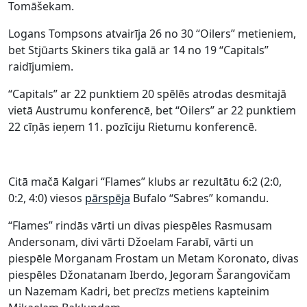
Tomāšekam.
Logans Tompsons atvairīja 26 no 30 “Oilers” metieniem,
bet Stjūarts Skiners tika galā ar 14 no 19 “Capitals”
raidījumiem.
“Capitals” ar 22 punktiem 20 spēlēs atrodas desmitajā
vietā Austrumu konferencē, bet “Oilers” ar 22 punktiem
22 cīņās ieņem 11. pozīciju Rietumu konferencē.
Citā mačā Kalgari “Flames” klubs ar rezultātu 6:2 (2:0,
0:2, 4:0) viesos
pārspēja
Bufalo “Sabres” komandu.
“Flames” rindās vārti un divas piespēles Rasmusam
Andersonam, divi vārti Džoelam Farabī, vārti un
piespēle Morganam Frostam un Metam Koronato, divas
piespēles Džonatanam Iberdo, Jegoram Šarangovičam
un Nazemam Kadri, bet precīzs metiens kapteinim