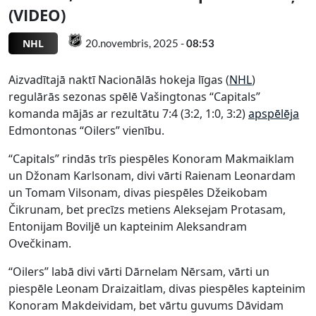
(VIDEO)
NHL
20.novembris, 2025 -
08:53
Aizvadītajā naktī Nacionālās hokeja līgas (
NHL
)
regulārās sezonas spēlē Vašingtonas “Capitals”
komanda mājās ar rezultātu 7:4 (3:2, 1:0, 3:2)
apspēlēja
Edmontonas “Oilers” vienību.
“Capitals” rindās trīs piespēles Konoram Makmaiklam
un Džonam Karlsonam, divi vārti Raienam Leonardam
un Tomam Vilsonam, divas piespēles Džeikobam
Čikrunam, bet precīzs metiens Aleksejam Protasam,
Entonijam Boviljē un kapteinim Aleksandram
Ovečkinam.
“Oilers” labā divi vārti Dārnelam Nērsam, vārti un
piespēle Leonam Draizaitlam, divas piespēles kapteinim
Konoram Makdeividam, bet vārtu guvums Dāvidam