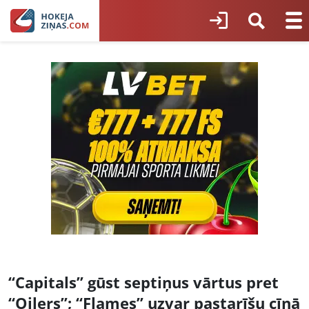
“Capitals” gūst septiņus vārtus pret
“Oilers”; “Flames” uzvar pastarīšu cīņā