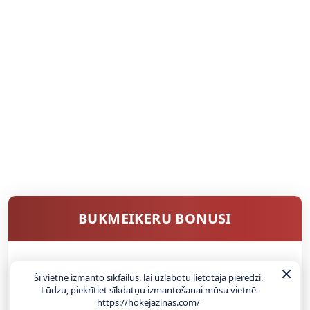
BUKMEIKERU BONUSI
SAŅEMT BONUSU
Šī vietne izmanto sīkfailus, lai uzlabotu lietotāja pieredzi.
Lūdzu, piekrītiet sīkdatņu izmantošanai mūsu vietnē
https://hokejazinas.com/
ATGŪSTI 20€ NO SAVAS PIRMĀS LIKMES! 100% IEPAZĪŠANĀS