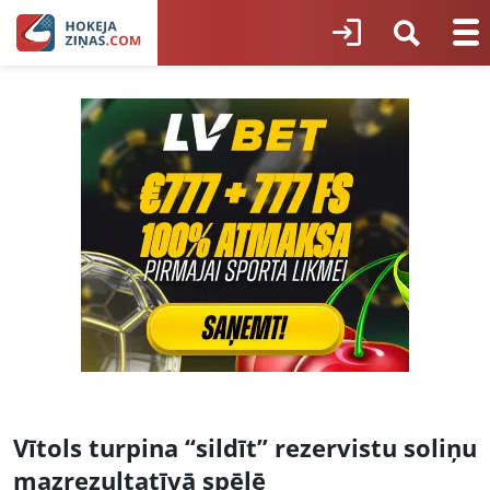
Vītols turpina “sildīt” rezervistu soliņu
mazrezultatīvā spēlē