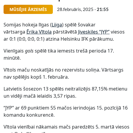
MŪSĒJIE ĀRZEMĒS
28.februāris, 2025 -
21:55
Somijas hokeja līgas (
Liiga
) spēlē šovakar
vārtsarga
Ērika Vītola
pārstāvētā
Jiveskiles “JYP”
viesos
ar 0:1 (0:0, 0:0, 0:1) atzina Helsinku IFK pārākumu.
Vienīgais
gols
spēlē tika iemests trešā perioda 17.
minūtē.
Vītols maču noskatījās no rezervistu soliņa. Vārtsargs
nav spēlējis kopš 1. februāra.
Latvietis šosezon 13 spēlēs neitralizējis 87,15% metienu
un vidēji mačā ielaidis 3,57 ripas.
“JYP” ar 69 punktiem 55 mačos ierindojas 15. pozīcijā 16
komandu konkurencē.
Vītola vienībai nākamais mačs paredzēts 5. martā viesos