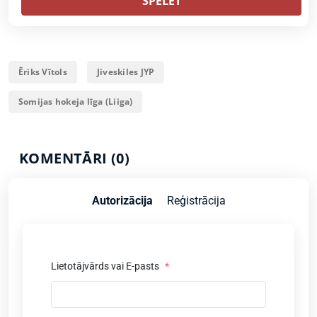
SPĒLĒT
Ēriks Vītols
Jiveskiles JYP
Somijas hokeja līga (Liiga)
KOMENTĀRI (0)
Autorizācija
Reģistrācija
Lietotājvārds vai E-pasts
*