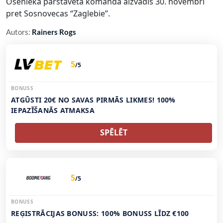
Ošenieka pārstāvētā komanda aizvadīs 30. novembrī
pret Sosnovecas “Zaglebie”.
Autors:
Rainers Rogs
5
/5
BONUSS
ATGŪSTI 20€ NO SAVAS PIRMĀS LIKMES! 100%
IEPAZĪŠANĀS ATMAKSA
SPĒLĒT
5
/5
BONUSS
REĢISTRĀCIJAS BONUSS: 100% BONUSS LĪDZ €100