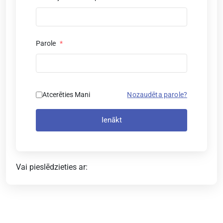
Parole
*
Atcerēties Mani
Nozaudēta parole?
Ienākt
Vai pieslēdzieties ar: