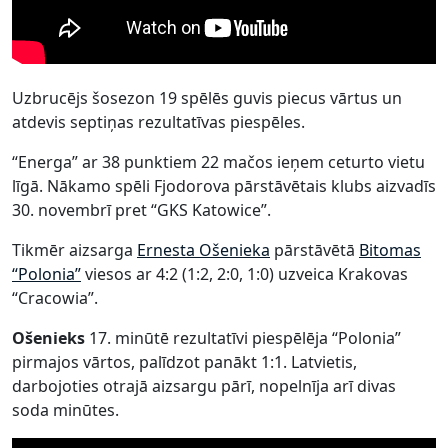
Uzbrucējs šosezon 19 spēlēs guvis piecus vārtus un
atdevis septiņas rezultatīvas piespēles.
“Energa” ar 38 punktiem 22 mačos ieņem ceturto vietu
līgā. Nākamo spēli Fjodorova pārstāvētais klubs aizvadīs
30. novembrī pret “GKS Katowice”.
Tikmēr aizsarga
Ernesta Ošenieka
pārstāvētā
Bitomas
“Polonia”
viesos ar 4:2 (1:2, 2:0, 1:0) uzveica Krakovas
“Cracowia”.
Ošenieks
17. minūtē rezultatīvi piespēlēja “Polonia”
pirmajos vārtos, palīdzot panākt 1:1. Latvietis,
darbojoties otrajā aizsargu pārī, nopelnīja arī divas
soda minūtes.