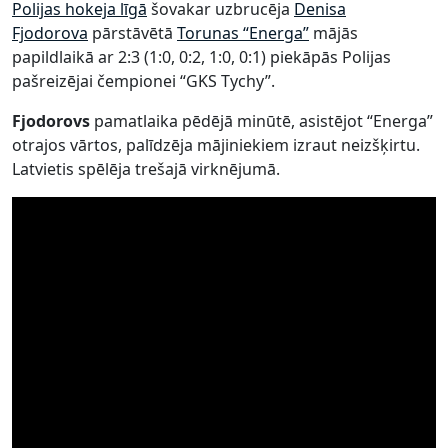
Polijas hokeja līgā
šovakar uzbrucēja
Denisa
Fjodorova
pārstāvētā
Torunas “Energa”
mājās
papildlaikā ar 2:3 (1:0, 0:2, 1:0, 0:1) piekāpās Polijas
pašreizējai čempionei “GKS Tychy”.
Fjodorovs
pamatlaika pēdējā minūtē, asistējot “Energa”
otrajos vārtos, palīdzēja mājiniekiem izraut neizšķirtu.
Latvietis spēlēja trešajā virknējumā.