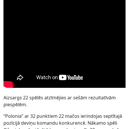
Aizsargs 22 spēlēs atzīmējies ar sešām rezultatīvām
piespēlēm.
“Polonia” ar 32 punktiem 22 mačos ierindojas septītajā
pozīcijā deviņu komandu konkurencē. Nākamo spēli