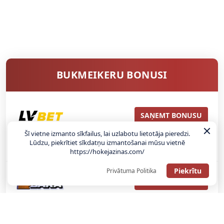
BUKMEIKERU BONUSI
SAŅEMT BONUSU
Šī vietne izmanto sīkfailus, lai uzlabotu lietotāja pieredzi.
ATGŪSTI 20€ NO SAVAS PIRMĀS LIKMES! 100% IEPAZĪŠANĀS
Lūdzu, piekrītiet sīkdatņu izmantošanai mūsu vietnē
ATMAKSA
https://hokejazinas.com/
Piekrītu
Privātuma Politika
SAŅEMT BONUSU
REĢISTRĀCIJAS BONUSS: 100% BONUSS LĪDZ €500