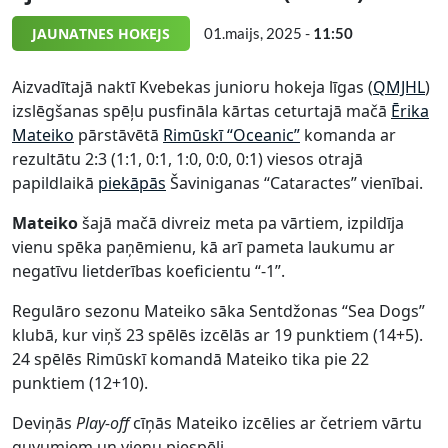
JAUNATNES HOKEJS
01.maijs, 2025 -
11:50
Aizvadītajā naktī Kvebekas junioru hokeja līgas (
QMJHL
)
izslēgšanas spēļu pusfināla kārtas ceturtajā mačā
Ērika
Mateiko
pārstāvētā
Rimūskī “Oceanic”
komanda ar
rezultātu 2:3 (1:1, 0:1, 1:0, 0:0, 0:1) viesos otrajā
papildlaikā
piekāpās
Šaviniganas “Cataractes” vienībai.
Mateiko
šajā mačā divreiz meta pa vārtiem, izpildīja
vienu spēka paņēmienu, kā arī pameta laukumu ar
negatīvu lietderības koeficientu “-1”.
Regulāro sezonu Mateiko sāka Sentdžonas “Sea Dogs”
klubā, kur viņš 23 spēlēs izcēlās ar 19 punktiem (14+5).
24 spēlēs Rimūskī komandā Mateiko tika pie 22
punktiem (12+10).
Deviņās
Play-off
cīņās Mateiko izcēlies ar četriem vārtu
guvumiem un vienu piespēli.