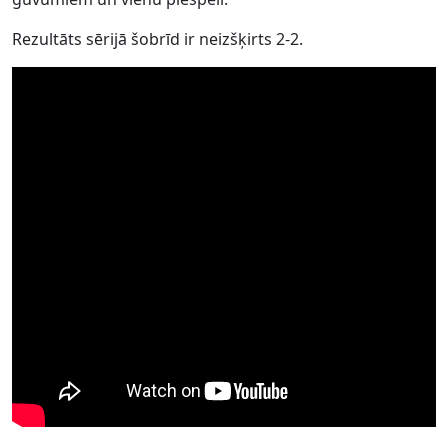
Rezultāts sērijā šobrīd ir neizšķirts 2-2.