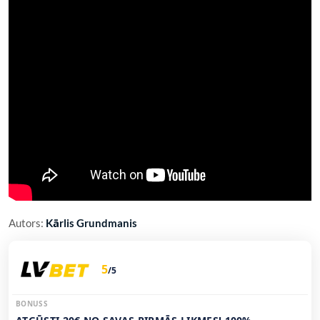
Autors:
Kārlis Grundmanis
5
/5
BONUSS