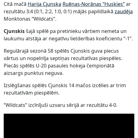
Citā mačā
Harija Cjunska
Ruēnas-Norānas “Huskies”
ar
rezultātu 3:4 (0:1, 2:2, 1:0, 0:1) mājās papildlaikā
zaudēja
Monktonas “Wildcats”.
Cjunskis
šajā spēlē pa pretinieku vārtiem nemeta un
laukumu atstāja ar negatīvu lietderības koeficientu “-1”.
Regulārajā sezonā 58 spēlēs Cjunskis guva piecus
vārtus un nopelnīja septiņas rezultatīvas piespēles.
Piecās spēlēs U-20 pasaules hokeja čempionātā
aizsargs punktus neguva.
Izslēgšanas spēlēs Cjunskis 14 mačos izcēlies ar trim
rezultatīvām piespēlēm.
“Wildcats” izcīnījuši uzvaru sērijā ar rezultātu 4-0.