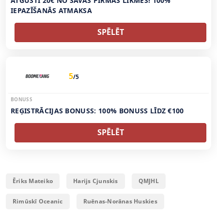
ATGŪSTI 20€ NO SAVAS PIRMĀS LIKMES! 100%
IEPAZĪŠANĀS ATMAKSA
SPĒLĒT
5
/5
BONUSS
REĢISTRĀCIJAS BONUSS: 100% BONUSS LĪDZ €100
SPĒLĒT
Ēriks Mateiko
Harijs Cjunskis
QMJHL
Rimūskī Oceanic
Ruēnas-Norānas Huskies