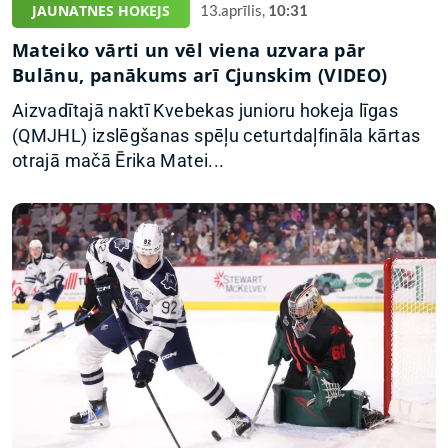
JAUNATNES HOKEJS
13.aprīlis,
10:31
Mateiko vārti un vēl viena uzvara pār
Bulānu, panākums arī Cjunskim (VIDEO)
Aizvadītajā naktī Kvebekas junioru hokeja līgas
(QMJHL) izslēgšanas spēļu ceturtdaļfināla kārtas
otrajā mačā Ērika Matei...