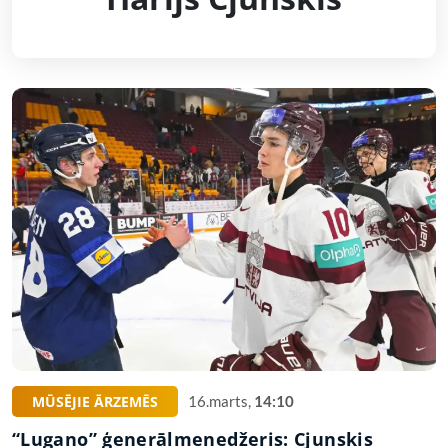
MŪSĒJIE ĀRZEMĒS
16.marts,
14:10
“Lugano” ģenerālmenedžeris: Cjunskis