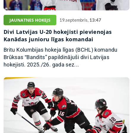
JAUNATNES HOKEJS
19.septembris,
13:47
Divi Latvijas U-20 hokejisti pievienojas
Kanādas junioru līgas komandai
Britu Kolumbijas hokeja līgas (BCHL) komandu
Brūksas “Bandits” papildinājuši divi Latvijas
hokejisti. 2025./26. gada sez...