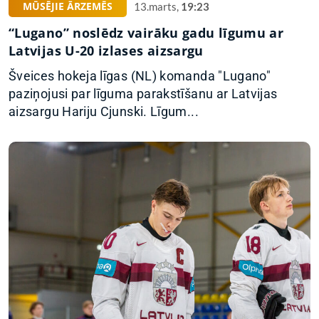
MŪSĒJIE ĀRZEMĒS
13.marts,
19:23
“Lugano” noslēdz vairāku gadu līgumu ar
Latvijas U-20 izlases aizsargu
Šveices hokeja līgas (NL) komanda "Lugano"
paziņojusi par līguma parakstīšanu ar Latvijas
aizsargu Hariju Cjunski. Līgum...