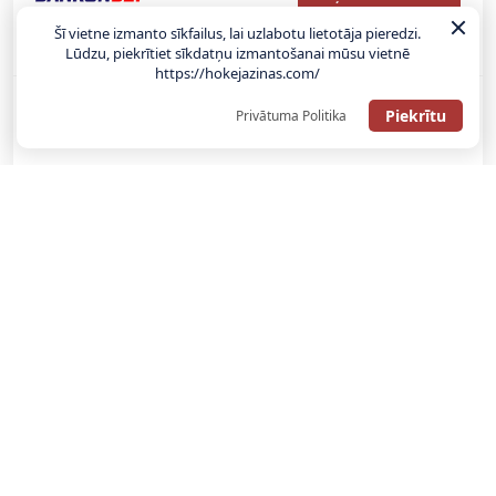
Šī vietne izmanto sīkfailus, lai uzlabotu lietotāja pieredzi.
Bonuss 100% līdz €100
Lūdzu, piekrītiet sīkdatņu izmantošanai mūsu vietnē
https://hokejazinas.com/
Piekrītu
Privātuma Politika
SAŅEMT BONUSU
SAŅEM LĪDZ 130€ LIKMĒS BEZ RISKA
LATVIJAS TOTALIZATORI