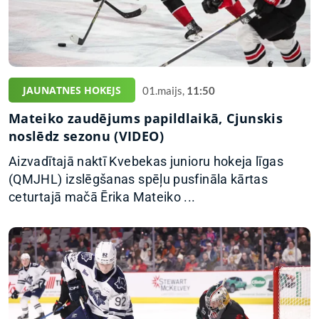
JAUNATNES HOKEJS
01.maijs,
11:50
Mateiko zaudējums papildlaikā, Cjunskis
noslēdz sezonu (VIDEO)
Aizvadītajā naktī Kvebekas junioru hokeja līgas
(QMJHL) izslēgšanas spēļu pusfināla kārtas
ceturtajā mačā Ērika Mateiko ...