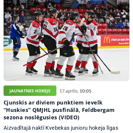
JAUNATNES HOKEJS
17.aprīlis,
10:05
Cjunskis ar diviem punktiem ievelk
“Huskies” QMJHL pusfinālā, Feldbergam
sezona noslēgusies (VIDEO)
Aizvadītajā naktī Kvebekas junioru hokeja līgas