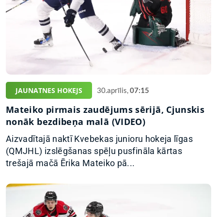
JAUNATNES HOKEJS
30.aprīlis,
07:15
Mateiko pirmais zaudējums sērijā, Cjunskis
nonāk bezdibeņa malā (VIDEO)
Aizvadītajā naktī Kvebekas junioru hokeja līgas
(QMJHL) izslēgšanas spēļu pusfināla kārtas
trešajā mačā Ērika Mateiko pā...