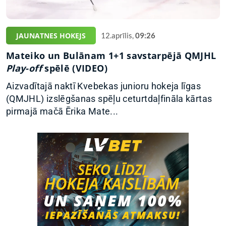
JAUNATNES HOKEJS
12.aprīlis,
09:26
Mateiko un Bulānam 1+1 savstarpējā QMJHL
Play-off
spēlē (VIDEO)
Aizvadītajā naktī Kvebekas junioru hokeja līgas
(QMJHL) izslēgšanas spēļu ceturtdaļfināla kārtas
pirmajā mačā Ērika Mate...