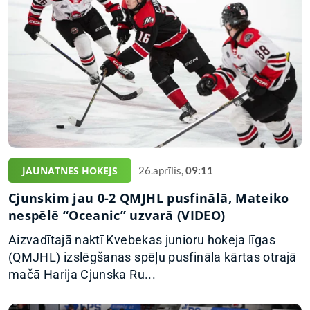
JAUNATNES HOKEJS
26.aprīlis,
09:11
Cjunskim jau 0-2 QMJHL pusfinālā, Mateiko
nespēlē “Oceanic” uzvarā (VIDEO)
Aizvadītajā naktī Kvebekas junioru hokeja līgas
(QMJHL) izslēgšanas spēļu pusfināla kārtas otrajā
mačā Harija Cjunska Ru...