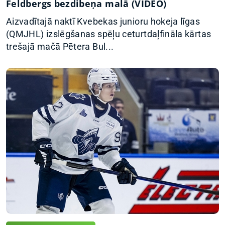
Feldbergs bezdibeņa malā (VIDEO)
Aizvadītajā naktī Kvebekas junioru hokeja līgas
(QMJHL) izslēgšanas spēļu ceturtdaļfināla kārtas
trešajā mačā Pētera Bul...