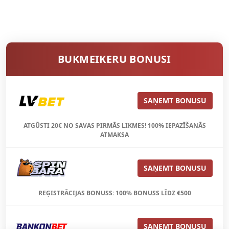
BUKMEIKERU BONUSI
SAŅEMT BONUSU
ATGŪSTI 20€ NO SAVAS PIRMĀS LIKMES! 100% IEPAZĪŠANĀS
ATMAKSA
SAŅEMT BONUSU
REĢISTRĀCIJAS BONUSS: 100% BONUSS LĪDZ €500
SAŅEMT BONUSU