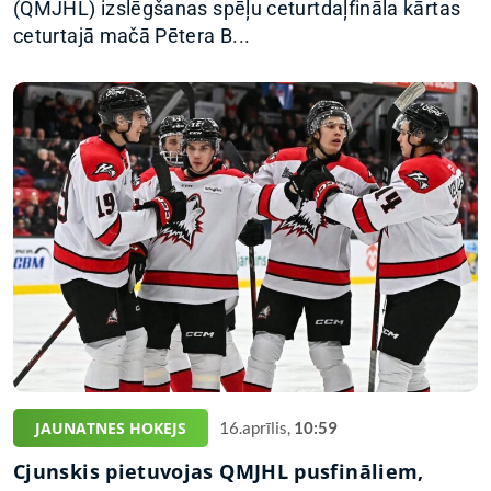
(QMJHL) izslēgšanas spēļu ceturtdaļfināla kārtas
ceturtajā mačā Pētera B...
JAUNATNES HOKEJS
16.aprīlis,
10:59
Cjunskis pietuvojas QMJHL pusfināliem,