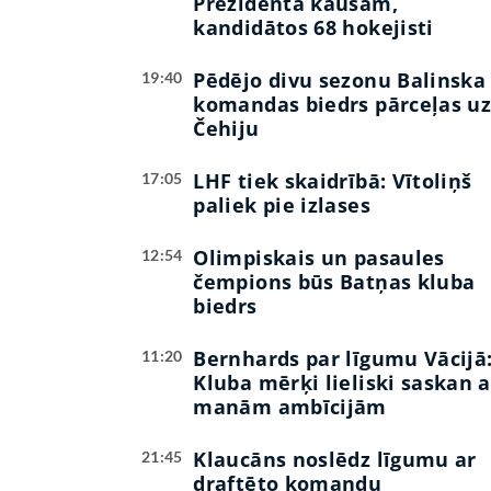
Prezidenta kausam,
kandidātos 68 hokejisti
Pēdējo divu sezonu Balinska
19:40
komandas biedrs pārceļas u
Čehiju
LHF tiek skaidrībā: Vītoliņš
17:05
paliek pie izlases
Olimpiskais un pasaules
12:54
čempions būs Batņas kluba
biedrs
Bernhards par līgumu Vācijā
11:20
Kluba mērķi lieliski saskan a
manām ambīcijām
Klaucāns noslēdz līgumu ar
21:45
draftēto komandu