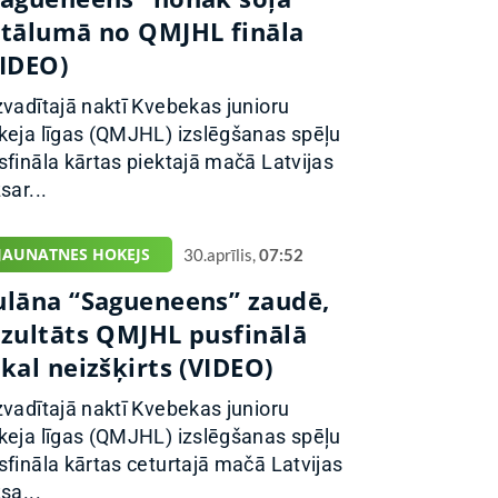
ttālumā no QMJHL fināla
VIDEO)
zvadītajā naktī Kvebekas junioru
keja līgas (QMJHL) izslēgšanas spēļu
sfināla kārtas piektajā mačā Latvijas
sar...
JAUNATNES HOKEJS
30.aprīlis,
07:52
ulāna “Sagueneens” zaudē,
ezultāts QMJHL pusfinālā
kal neizšķirts (VIDEO)
zvadītajā naktī Kvebekas junioru
keja līgas (QMJHL) izslēgšanas spēļu
sfināla kārtas ceturtajā mačā Latvijas
sa...