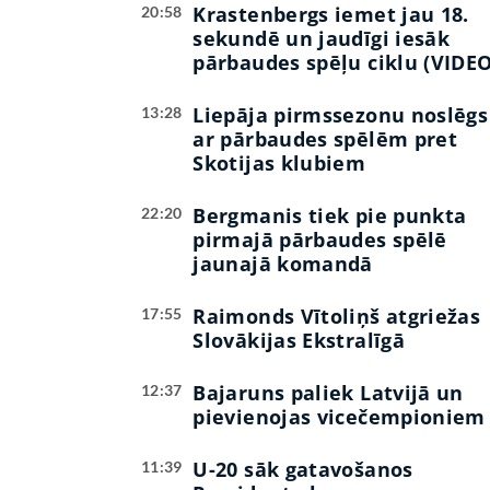
Krastenbergs iemet jau 18.
20:58
sekundē un jaudīgi iesāk
pārbaudes spēļu ciklu (VIDEO
Liepāja pirmssezonu noslēgs
13:28
ar pārbaudes spēlēm pret
Skotijas klubiem
Bergmanis tiek pie punkta
22:20
pirmajā pārbaudes spēlē
jaunajā komandā
Raimonds Vītoliņš atgriežas
17:55
Slovākijas Ekstralīgā
Bajaruns paliek Latvijā un
12:37
pievienojas vicečempioniem
U-20 sāk gatavošanos
11:39