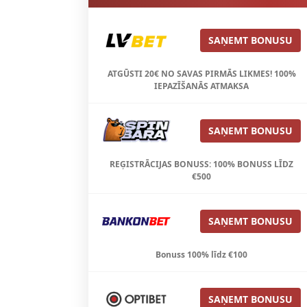
SAŅEMT BONUSU
ATGŪSTI 20€ NO SAVAS PIRMĀS LIKMES! 100%
IEPAZĪŠANĀS ATMAKSA
SAŅEMT BONUSU
REĢISTRĀCIJAS BONUSS: 100% BONUSS LĪDZ
€500
SAŅEMT BONUSU
Bonuss 100% līdz €100
SAŅEMT BONUSU