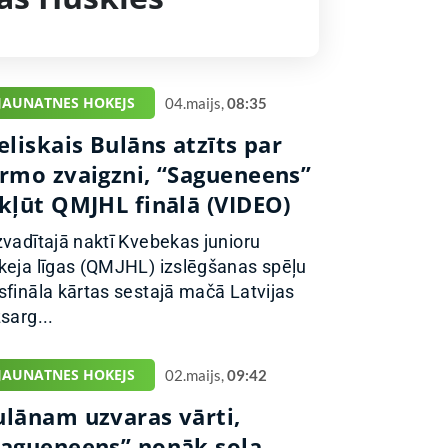
JAUNATNES HOKEJS
04.maijs,
08:35
eliskais Bulāns atzīts par
irmo zvaigzni, “Sagueneens”
ekļūt QMJHL finālā (VIDEO)
zvadītajā naktī Kvebekas junioru
keja līgas (QMJHL) izslēgšanas spēļu
sfināla kārtas sestajā mačā Latvijas
sarg...
JAUNATNES HOKEJS
02.maijs,
09:42
ulānam uzvaras vārti,
Sagueneens” nonāk soļa