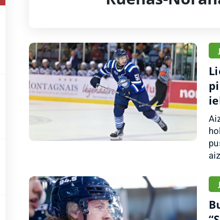
Li
p
i
Ai
ho
pu
aiz
B
“