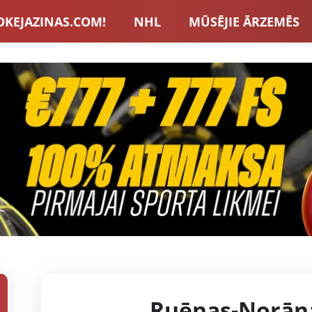
OKEJAZINAS.COM!
NHL
MŪSĒJIE ĀRZEMĒS
S IZLASE
EIROPA
LVBET BONUSI
JAUNA
U HOKEJS
BLOGI
INTERVIJAS
TOTALIZAT
ZATORU BONUSI
VISAS ZIŅAS
Ruēnas-Norān