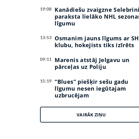
Kanādiešu zvaigzne Selebrin
19:08
paraksta lielāko NHL sezona
līgumu
Osmanim jauns līgums ar SH
13:53
klubu, hokejists tiks izīrēts
Marenis atstāj Jelgavu un
09:11
pārceļas uz Poliju
“Blues” piešķir sešu gadu
15:19
līgumu nesen iegūtajam
uzbrucējam
VAIRĀK ZIŅU