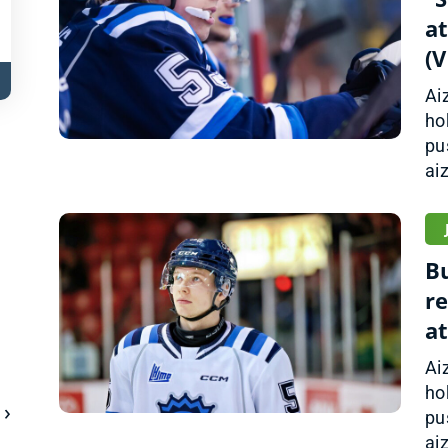
a
(
Ai
ho
pu
aiz
B
r
at
Ai
ho
pu
aiz