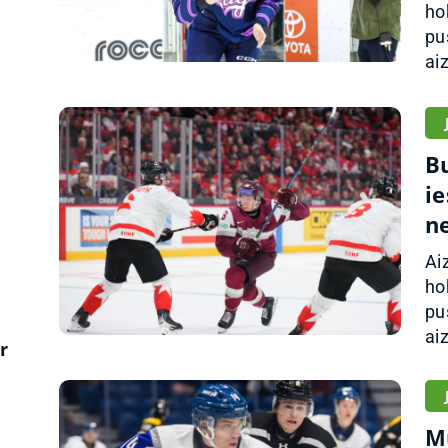
ho
pu
ai
z
B
i
n
Ai
ho
pu
:
aiz
r
M