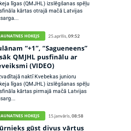
keja līgas (QMJHL) izslēgšanas spēļu
sfināla kārtas otrajā mačā Latvijas
zsarga...
JAUNATNES HOKEJS
25.aprīlis,
09:52
ulānam “+1”, “Sagueneens”
esāk QMJHL pusfinālu ar
eveiksmi (VIDEO)
zvadītajā naktī Kvebekas junioru
keja līgas (QMJHL) izslēgšanas spēļu
sfināla kārtas pirmajā mačā Latvijas
sarg...
JAUNATNES HOKEJS
15.janvāris,
08:58
ūrnieks gūst divus vārtus