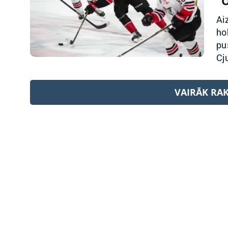
“
Ai
ho
pu
Cj
VAIRĀK RA