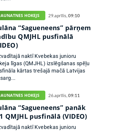
JAUNATNES HOKEJS
29.aprīlis,
09:10
ulāna “Sagueneens” pārņem
adību QMJHL pusfinālā
VIDEO)
zvadītajā naktī Kvebekas junioru
keja līgas (QMJHL) izslēgšanas spēļu
sfināla kārtas trešajā mačā Latvijas
sarg...
JAUNATNES HOKEJS
26.aprīlis,
09:11
ulāna “Sagueneens” panāk
-1 QMJHL pusfinālā (VIDEO)
zvadītajā naktī Kvebekas junioru