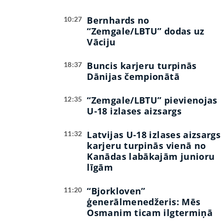
Bernhards no
10:27
“Zemgale/LBTU” dodas uz
Vāciju
Buncis karjeru turpinās
18:37
Dānijas čempionātā
“Zemgale/LBTU” pievienojas
12:35
U-18 izlases aizsargs
Latvijas U-18 izlases aizsargs
11:32
karjeru turpinās vienā no
Kanādas labākajām junioru
līgām
“Bjorkloven”
11:20
ģenerālmenedžeris: Mēs
Osmanim ticam ilgtermiņā