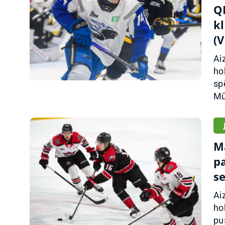
Q
k
(
Ai
ho
sp
Mū
M
pa
s
Ai
ho
pu