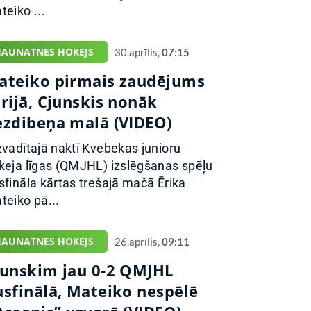
teiko ...
JAUNATNES HOKEJS
30.aprīlis,
07:15
ateiko pirmais zaudējums
rijā, Cjunskis nonāk
ezdibeņa malā (VIDEO)
zvadītajā naktī Kvebekas junioru
keja līgas (QMJHL) izslēgšanas spēļu
sfināla kārtas trešajā mačā Ērika
teiko pā...
JAUNATNES HOKEJS
26.aprīlis,
09:11
junskim jau 0-2 QMJHL
usfinālā, Mateiko nespēlē