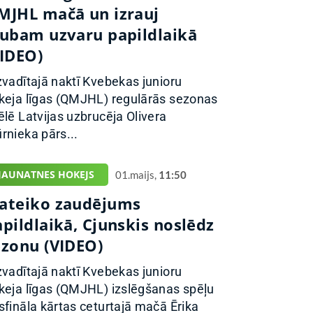
MJHL mačā un izrauj
lubam uzvaru papildlaikā
VIDEO)
zvadītajā naktī Kvebekas junioru
keja līgas (QMJHL) regulārās sezonas
ēlē Latvijas uzbrucēja Olivera
rnieka pārs...
JAUNATNES HOKEJS
01.maijs,
11:50
ateiko zaudējums
pildlaikā, Cjunskis noslēdz
ezonu (VIDEO)
zvadītajā naktī Kvebekas junioru
keja līgas (QMJHL) izslēgšanas spēļu
sfināla kārtas ceturtajā mačā Ērika