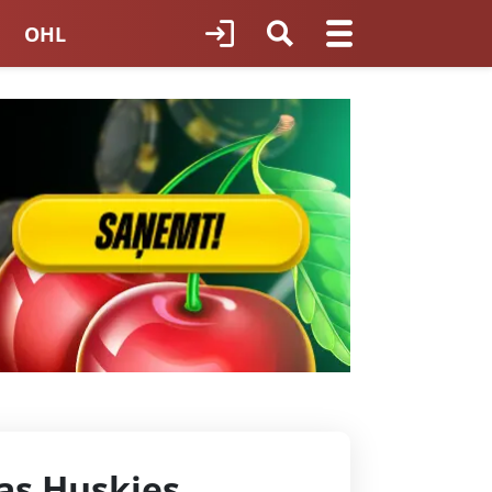
OHL
TNES HOKEJS
ORI LATVIJĀ
as Huskies