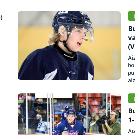
)
B
v
(
Ai
ho
pu
aiz
B
1
Ai