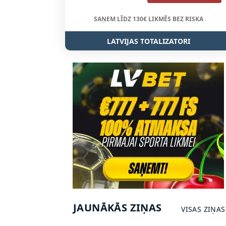
SAŅEM LĪDZ 130€ LIKMĒS BEZ RISKA
LATVIJAS TOTALIZATORI
JAUNĀKĀS ZIŅAS
VISAS ZIŅAS