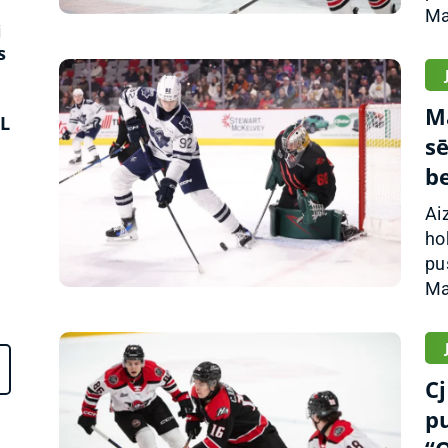
Ma
i
s
M
L
sē
b
Ai
ho
pu
Ma
C
p