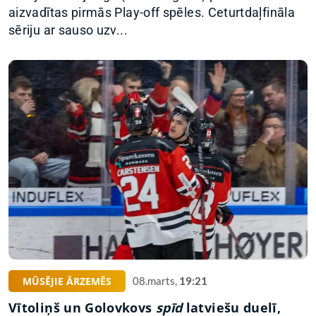
aizvadītas pirmās Play-off spēles. Ceturtdaļfināla
sēriju ar sauso uzv...
MŪSĒJIE ĀRZEMĒS
08.marts,
19:21
Vītoliņš un Golovkovs
spīd
latviešu duelī,