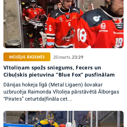
MŪSĒJIE ĀRZEMĒS
20.marts,
23:29
Vītoliņam spožs sniegums, Fecers un
Cibuļskis pietuvina ”Blue Fox” pusfinālam
Dānijas hokeja līgā (Metal Ligaen) šovakar
uzbrucēja Raimonda Vītoliņa pārstāvētā Ālborgas
“Pirates” ceturtdaļfināla cet...