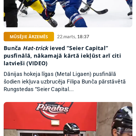
MŪSĒJIE ĀRZEMĒS
22.marts,
18:37
Bunča
Hat-trick
ieved ”Seier Capital”
pusfinālā, nākamajā kārtā iekļūst arī citi
latvieši (VIDEO)
Dānijas hokeja līgas (Metal Ligaen) pusfinālā
šodien iekļuva uzbrucēja Filipa Bunča pārstāvētā
Rungstedas “Seier Capital...