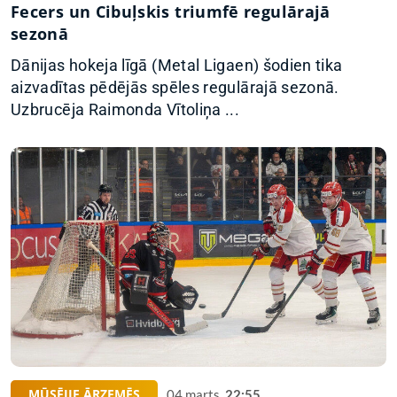
Fecers un Cibuļskis triumfē regulārajā
sezonā
Dānijas hokeja līgā (Metal Ligaen) šodien tika
aizvadītas pēdējās spēles regulārajā sezonā.
Uzbrucēja Raimonda Vītoliņa ...
MŪSĒJIE ĀRZEMĒS
04.marts,
22:55