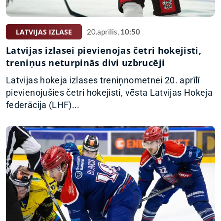
LATVIJAS IZLASE
20.aprīlis,
10:50
Latvijas izlasei pievienojas četri hokejisti,
treniņus neturpinās divi uzbrucēji
Latvijas hokeja izlases treniņnometnei 20. aprīlī
pievienojušies četri hokejisti, vēsta Latvijas Hokeja
federācija (LHF)...