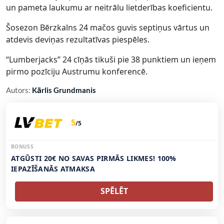
un pameta laukumu ar neitrālu lietderības koeficientu.
Šosezon Bērzkalns 24 mačos guvis septiņus vārtus un
atdevis deviņas rezultatīvas piespēles.
“Lumberjacks” 24 cīņās tikuši pie 38 punktiem un ieņem
pirmo pozīciju Austrumu konferencē.
Autors:
Kārlis Grundmanis
5
/5
BONUSS
ATGŪSTI 20€ NO SAVAS PIRMĀS LIKMES! 100%
IEPAZĪŠANĀS ATMAKSA
SPĒLĒT