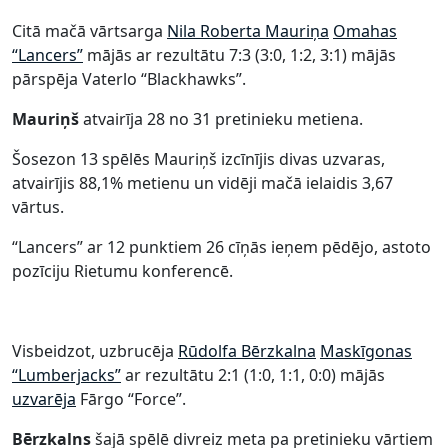
Citā mačā vārtsarga
Nila Roberta Mauriņa
Omahas
“Lancers”
mājās ar rezultātu 7:3 (3:0, 1:2, 3:1) mājās
pārspēja Vaterlo “Blackhawks”.
Mauriņš
atvairīja 28 no 31 pretinieku metiena.
Šosezon 13 spēlēs Mauriņš izcīnījis divas uzvaras,
atvairījis 88,1% metienu un vidēji mačā ielaidis 3,67
vārtus.
“Lancers” ar 12 punktiem 26 cīņās ieņem pēdējo, astoto
pozīciju Rietumu konferencē.
Visbeidzot, uzbrucēja
Rūdolfa Bērzkalna
Maskīgonas
“Lumberjacks”
ar rezultātu 2:1 (1:0, 1:1, 0:0) mājās
uzvarēja
Fārgo “Force”.
Bērzkalns
šajā spēlē divreiz meta pa pretinieku vārtiem