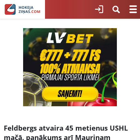
Feldbergs atvaira 45 metienus USHL
mačā, panākums arī Mauriņam