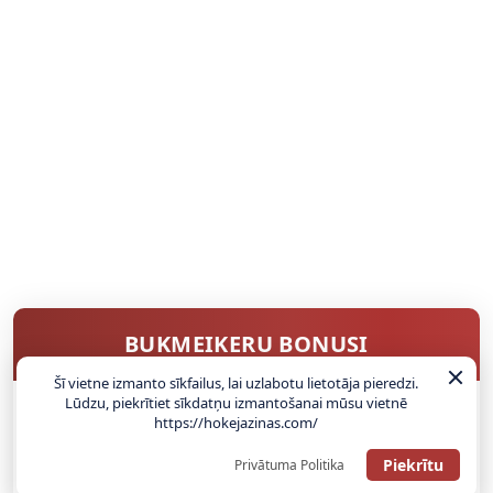
BUKMEIKERU BONUSI
Šī vietne izmanto sīkfailus, lai uzlabotu lietotāja pieredzi.
Lūdzu, piekrītiet sīkdatņu izmantošanai mūsu vietnē
https://hokejazinas.com/
SAŅEMT BONUSU
Piekrītu
Privātuma Politika
ATGŪSTI 20€ NO SAVAS PIRMĀS LIKMES! 100% IEPAZĪŠANĀS