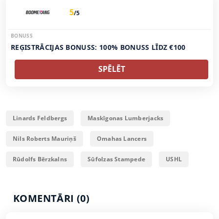
5
/5
BONUSS
REĢISTRĀCIJAS BONUSS: 100% BONUSS LĪDZ €100
SPĒLĒT
Linards Feldbergs
Maskīgonas Lumberjacks
Nils Roberts Mauriņš
Omahas Lancers
Rūdolfs Bērzkalns
Sūfolzas Stampede
USHL
KOMENTĀRI (0)