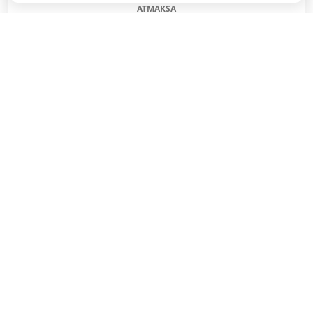
ATMAKSA
SAŅEMT BONUSU
REĢISTRĀCIJAS BONUSS: 100% BONUSS LĪDZ €500
SAŅEMT BONUSU
Bonuss 100% līdz €100
SAŅEMT BONUSU
SAŅEM LĪDZ 130€ LIKMĒS BEZ RISKA
LATVIJAS TOTALIZATORI