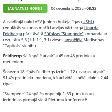
JAUNATNES HOKEJS
06.decembris, 2025 -
08:32
Aizvadītajā naktī ASV junioru hokeja līgas (
USHL
)
regulārās sezonas mačā Latvijas vārtsarga
Linarda
Feldberga
pārstāvētā
Sūfolzas “Stampede”
komanda ar
rezultātu 5:3 (1:1, 1:1, 3:1) viesos
apspēlēja
Medisonas
“Capitols” vienību.
Feldbergs
šajā spēlē atvairīja 45 no 48 pretinieku
metieniem.
Šosezon 18 cīņās Feldbergs izcīnījis 12 uzvaras, atvairījis
91,4% pretinieku metienu, kā arī vidēji spēlē ielaidis 2,44
ripas.
“Stampede” 24 spēlēs nopelnījuši 33 punktus un
ierindojas pirmajā vietā Rietumu konferencē.