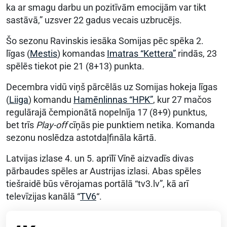
ka ar smagu darbu un pozitīvām emocijām var tikt
sastāvā,” uzsver 22 gadus vecais uzbrucējs.
Šo sezonu Ravinskis iesāka Somijas pēc spēka 2.
līgas (
Mestis
) komandas
Imatras “Kettera”
rindās, 23
spēlēs tiekot pie 21 (8+13) punkta.
Decembra vidū viņš pārcēlās uz Somijas hokeja līgas
(
Liiga
) komandu
Hamēnlinnas “HPK”
, kur 27 mačos
regulārajā čempionātā nopelnīja 17 (8+9) punktus,
bet trīs
Play-off
cīņās pie punktiem netika. Komanda
sezonu noslēdza astotdaļfināla kārtā.
Latvijas izlase 4. un 5. aprīlī Vīnē aizvadīs divas
pārbaudes spēles ar Austrijas izlasi. Abas spēles
tiešraidē būs vērojamas portālā “tv3.lv”, kā arī
televīzijas kanālā “
TV6
“.