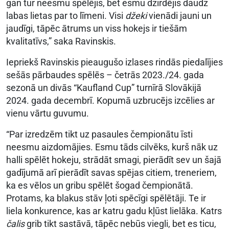
gan tur neesmu spēlējis, bet esmu dzirdējis daudz
labas lietas par to līmeni. Visi
džeki
vienādi jauni un
jaudīgi, tāpēc ātrums un viss hokejs ir tiešām
kvalitatīvs,” saka Ravinskis.
Iepriekš Ravinskis pieaugušo izlases rindās piedalījies
sešās pārbaudes spēlēs – četrās 2023./24. gada
sezonā un divās “Kaufland Cup” turnīrā Slovākijā
2024. gada decembrī. Kopumā uzbrucējs izcēlies ar
vienu vārtu guvumu.
“Par izredzēm tikt uz pasaules čempionātu īsti
neesmu aizdomājies. Esmu tāds cilvēks, kurš nāk uz
halli spēlēt hokeju, strādāt smagi, pierādīt sev un šajā
gadījumā arī pierādīt savas spējas citiem, treneriem,
ka es vēlos un gribu spēlēt šogad čempionātā.
Protams, ka blakus stāv ļoti spēcīgi spēlētāji. Te ir
liela konkurence, kas ar katru gadu kļūst lielāka. Katrs
čalis
grib tikt sastāvā, tāpēc nebūs viegli, bet es ticu,