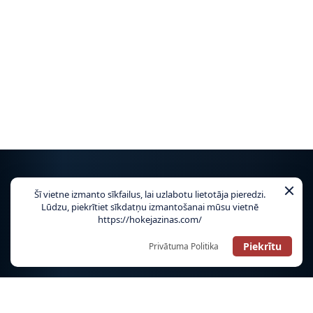
Šī vietne izmanto sīkfailus, lai uzlabotu lietotāja pieredzi.
NHL
Lūdzu, piekrītiet sīkdatņu izmantošanai mūsu vietnē
https://hokejazinas.com/
TIKAI HOKEJAZINAS.COM!
Piekrītu
Privātuma Politika
OHL