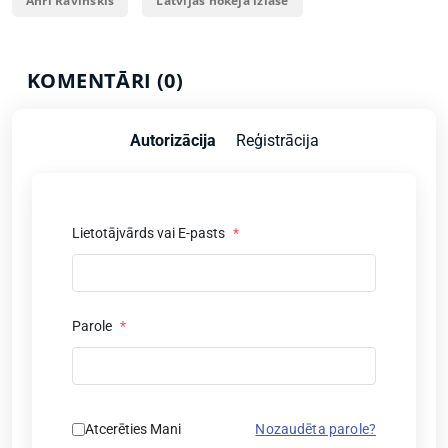
Anrī Ravinskis
Latvijas hokeja izlase
KOMENTĀRI (0)
Autorizācija
Reģistrācija
Lietotājvārds vai E-pasts
*
Parole
*
Atcerēties Mani
Nozaudēta parole?