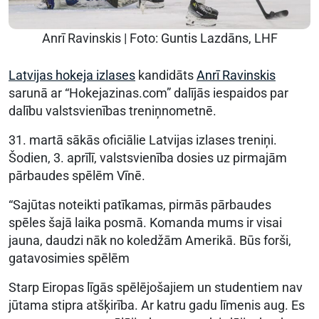
Anrī Ravinskis | Foto: Guntis Lazdāns, LHF
Latvijas hokeja izlases
kandidāts
Anrī Ravinskis
sarunā ar “Hokejazinas.com” dalījās iespaidos par
dalību valstsvienības treniņnometnē.
31. martā sākās oficiālie Latvijas izlases treniņi.
Šodien, 3. aprīlī, valstsvienība dosies uz pirmajām
pārbaudes spēlēm Vīnē.
“Sajūtas noteikti patīkamas, pirmās pārbaudes
spēles šajā laika posmā. Komanda mums ir visai
jauna, daudzi nāk no koledžām Amerikā. Būs forši,
gatavosimies spēlēm
Starp Eiropas līgās spēlējošajiem un studentiem nav
jūtama stipra atšķirība. Ar katru gadu līmenis aug. Es