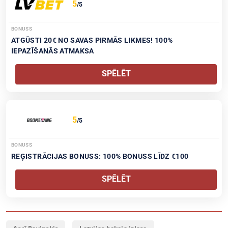
5
/5
BONUSS
ATGŪSTI 20€ NO SAVAS PIRMĀS LIKMES! 100%
IEPAZĪŠANĀS ATMAKSA
SPĒLĒT
5
/5
BONUSS
REĢISTRĀCIJAS BONUSS: 100% BONUSS LĪDZ €100
SPĒLĒT