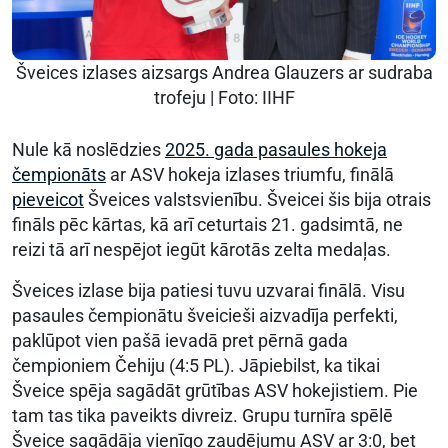
Šveices izlases aizsargs Andrea Glauzers ar sudraba
trofeju | Foto: IIHF
Nule kā noslēdzies
2025. gada pasaules hokeja
čempionāts
ar ASV hokeja izlases triumfu, finālā
pieveicot
Šveices valstsvienību. Šveicei šis bija otrais
fināls pēc kārtas, kā arī ceturtais 21. gadsimtā, ne
reizi tā arī nespējot iegūt kārotās zelta medaļas.
Šveices izlase bija patiesi tuvu uzvarai finālā. Visu
pasaules čempionātu šveicieši aizvadīja perfekti,
paklūpot vien pašā ievadā pret pērnā gada
čempioniem Čehiju (4:5 PL). Jāpiebilst, ka tikai
Šveice spēja sagādāt grūtības ASV hokejistiem. Pie
tam tas tika paveikts divreiz. Grupu turnīra spēlē
Šveice sagādāja vienīgo zaudējumu ASV ar 3:0, bet