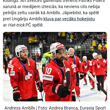
Kīslingu. Arī Šveices galvenais treneris Patriks Fišers
sarunā ar medijiem izteicās, ka neviens cits nebija
pelnījis zeltu vairāk kā Ambīls. Jāpiebilst, ka spēlē
pret Ungāriju Ambīls
kļuva par vecāko hokejistu
ar
Hat-trick
PČ spēlē.
Andress Ambīls | Foto: Andrea Branca, Eurasia Sport