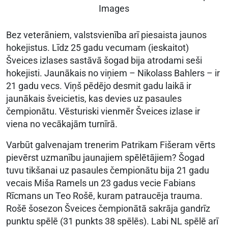
Images
Bez veterāniem, valstsvienība arī piesaista jaunos
hokejistus. Līdz 25 gadu vecumam (ieskaitot)
Šveices izlases sastāvā šogad bija atrodami seši
hokejisti. Jaunākais no viņiem – Nikolass Bahlers – ir
21 gadu vecs. Viņš pēdējo desmit gadu laikā ir
jaunākais šveicietis, kas devies uz pasaules
čempionātu. Vēsturiski vienmēr Šveices izlase ir
viena no vecākajām turnīrā.
Varbūt galvenajam trenerim Patrikam Fišeram vērts
pievērst uzmanību jaunajiem spēlētājiem? Šogad
tuvu tikšanai uz pasaules čempionātu bija 21 gadu
vecais Miša Ramels un 23 gadus vecie Fabians
Rīcmans un Teo Rošē, kuram patraucēja trauma.
Rošē šosezon Šveices čempionātā sakrāja gandrīz
punktu spēlē (31 punkts 38 spēlēs). Labi NL spēlē arī