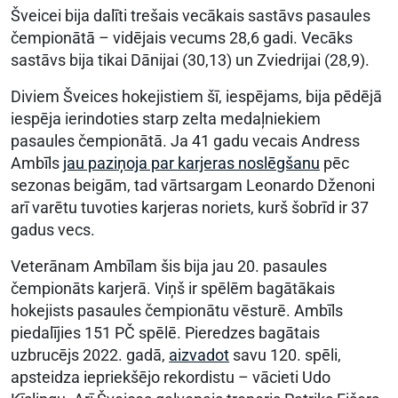
Šveicei bija dalīti trešais vecākais sastāvs pasaules
čempionātā – vidējais vecums 28,6 gadi. Vecāks
sastāvs bija tikai Dānijai (30,13) un Zviedrijai (28,9).
Diviem Šveices hokejistiem šī, iespējams, bija pēdējā
iespēja ierindoties starp zelta medaļniekiem
pasaules čempionātā. Ja 41 gadu vecais Andress
Ambīls
jau paziņoja par karjeras noslēgšanu
pēc
sezonas beigām, tad vārtsargam Leonardo Dženoni
arī varētu tuvoties karjeras noriets, kurš šobrīd ir 37
gadus vecs.
Veterānam Ambīlam šis bija jau 20. pasaules
čempionāts karjerā. Viņš ir spēlēm bagātākais
hokejists pasaules čempionātu vēsturē. Ambīls
piedalījies 151 PČ spēlē. Pieredzes bagātais
uzbrucējs 2022. gadā,
aizvadot
savu 120. spēli,
apsteidza iepriekšējo rekordistu – vācieti Udo