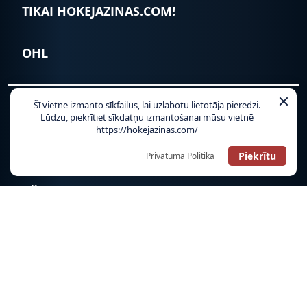
TIKAI HOKEJAZINAS.COM!
OHL
Šī vietne izmanto sīkfailus, lai uzlabotu lietotāja pieredzi.
Lūdzu, piekrītiet sīkdatņu izmantošanai mūsu vietnē
https://hokejazinas.com/
LATVIJAS IZLASE
Piekrītu
Privātuma Politika
PČ HOKEJĀ
OLIMPISKĀS SPĒLES
MŪSĒJIE ĀRZEMĒS