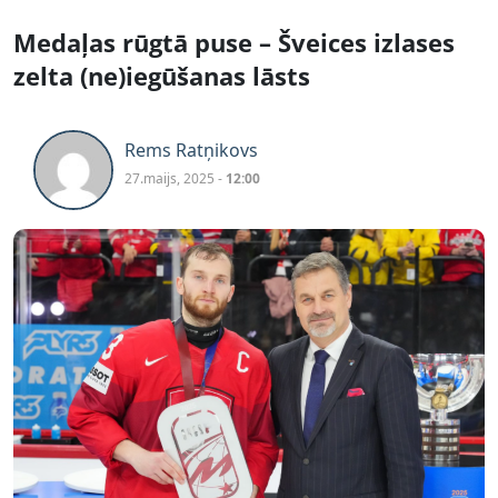
Medaļas rūgtā puse – Šveices izlases
zelta (ne)iegūšanas lāsts
Rems Ratņikovs
27.maijs, 2025 -
12:00