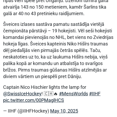
ripas vien spēlē pret Ungāriju. Dženoni turnīra gaitā
atvairīja 143 no 150 metieniem, kamēr Šarlins tika
galā ar 40 no 43 pretinieku raidījumiem.
Šveices izlases sastāva pamatu sastādīja vietējā
čempionāta pārstāvji – 19 hokejisti. Vēl seši hokejisti
komandai pievienojās no NHL, bet viens no Zviedrijas
hokeja līgas. Šveices kapteinis Niko Hišīrs traumas
dēļ piedalījās vien pirmajās četrās spēlēs. Taču,
neskatoties uz to, ka uz laukuma Hišīrs nebija, viņš
palika kopā ar komandu un atbalstīja to svarīgos
brīžos. Pirms traumas gūšanas Hišīrs atzīmējās ar
diviem vārtiem un piespēli pret Dāniju.
Captain Nico Hischier lights the lamp for
@SwissIceHockey
! 🇨🇭🔥
#MensWorlds
#IIHF
pic.twitter.com/00PMaglHCS
— IIHF (@IIHFHockey)
May 10, 2025