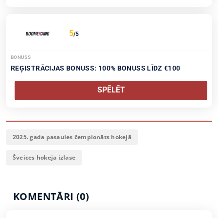
5
/5
BONUSS
REĢISTRĀCIJAS BONUSS: 100% BONUSS LĪDZ €100
SPĒLĒT
2025. gada pasaules čempionāts hokejā
Šveices hokeja izlase
KOMENTĀRI (0)