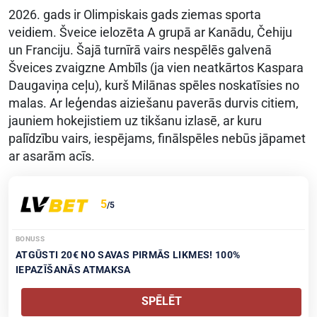
2026. gads ir Olimpiskais gads ziemas sporta
veidiem. Šveice ielozēta A grupā ar Kanādu, Čehiju
un Franciju. Šajā turnīrā vairs nespēlēs galvenā
Šveices zvaigzne Ambīls (ja vien neatkārtos Kaspara
Daugaviņa ceļu), kurš Milānas spēles noskatīsies no
malas. Ar leģendas aiziešanu paverās durvis citiem,
jauniem hokejistiem uz tikšanu izlasē, ar kuru
palīdzību vairs, iespējams, finālspēles nebūs jāpamet
ar asarām acīs.
5
/5
BONUSS
ATGŪSTI 20€ NO SAVAS PIRMĀS LIKMES! 100%
IEPAZĪŠANĀS ATMAKSA
SPĒLĒT