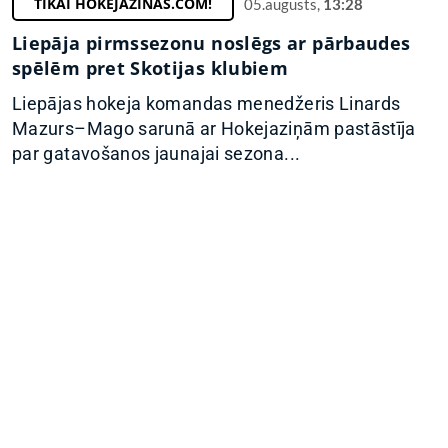
TIKAI HOKEJAZINAS.COM!
05.augusts,
13:28
Liepāja pirmssezonu noslēgs ar pārbaudes
spēlēm pret Skotijas klubiem
Liepājas hokeja komandas menedžeris Linards
Mazurs–Mago sarunā ar Hokejaziņām pastāstīja
par gatavošanos jaunajai sezona...