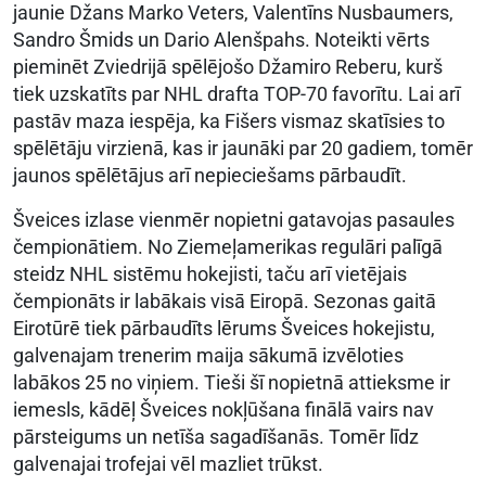
jaunie Džans Marko Veters, Valentīns Nusbaumers,
Sandro Šmids un Dario Alenšpahs. Noteikti vērts
pieminēt Zviedrijā spēlējošo Džamiro Reberu, kurš
tiek uzskatīts par NHL drafta TOP-70 favorītu. Lai arī
pastāv maza iespēja, ka Fišers vismaz skatīsies to
spēlētāju virzienā, kas ir jaunāki par 20 gadiem, tomēr
jaunos spēlētājus arī nepieciešams pārbaudīt.
Šveices izlase vienmēr nopietni gatavojas pasaules
čempionātiem. No Ziemeļamerikas regulāri palīgā
steidz NHL sistēmu hokejisti, taču arī vietējais
čempionāts ir labākais visā Eiropā. Sezonas gaitā
Eirotūrē tiek pārbaudīts lērums Šveices hokejistu,
galvenajam trenerim maija sākumā izvēloties
labākos 25 no viņiem. Tieši šī nopietnā attieksme ir
iemesls, kādēļ Šveices nokļūšana finālā vairs nav
pārsteigums un netīša sagadīšanās. Tomēr līdz
galvenajai trofejai vēl mazliet trūkst.