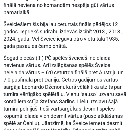
finālā neviena no komandām nespēja gūt vārtus
pamatlaikā.
Šveiciešiem šis bija jau ceturtais fināls pēdējos 12
gados. Iepriekš sudrabu izdevās izcīnīt 2013., 2018.,
2024. gadā. Vēl Šveice ieguva otro vietu tālā 1935.
gada pasaules čempionātā.
Šogad piecās (!!!) PČ spēlēs šveicieši neielaida
nevienus vārtus. Arī izslēgšanas spēlēs Šveice
neielaida vārtus – 6:0 ceturtdaļfinālā pret Austriju un
7:0 pusfinālā pret Dāniju. Četros gadījumos vārtus
sargāja Leonardo Dženoni, kurš vēlāk tika atzīts par
turnīra vērtīgāko spēlētāju. Vienu “sauso” uzvaru savā
kontā ierakstīja Stefans Šarlins. Lielu uzslavu šajā
turnīrā pelnījuši tieši vārtsargi, kas desmit spēlēs
kopumā ielaida vien desmit vārtus (puse atklāšanas
spēlē ar Čehiju). Jāatzīmē, ka Šveice iemeta desmit