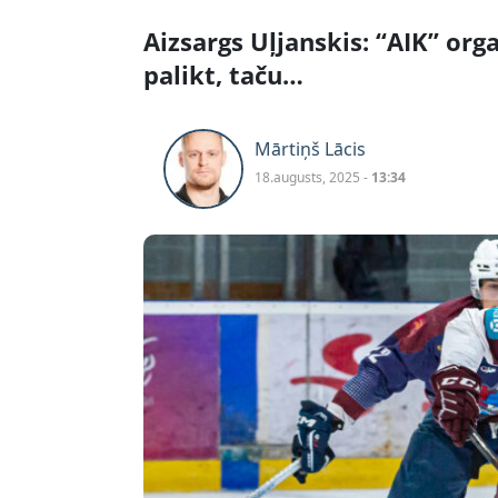
Aizsargs Uļjanskis: “AIK” org
palikt, taču…
Mārtiņš Lācis
18.augusts, 2025 -
13:34