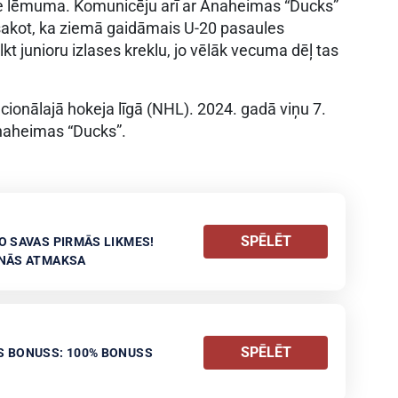
e lēmuma. Komunicēju arī ar Anaheimas “Ducks”
, sakot, ka ziemā gaidāmais U-20 pasaules
lkt junioru izlases kreklu, jo vēlāk vecuma dēļ tas
Nacionālajā hokeja līgā (NHL). 2024. gadā viņu 7.
Anaheimas “Ducks”.
SPĒLĒT
O SAVAS PIRMĀS LIKMES!
ANĀS ATMAKSA
SPĒLĒT
S BONUSS: 100% BONUSS