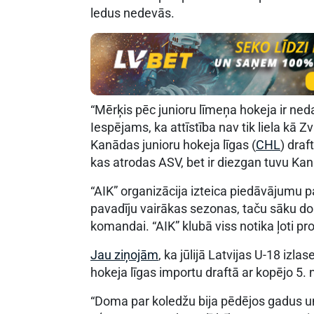
ledus nedevās.
“Mērķis pēc junioru līmeņa hokeja ir neda
Iespējams, ka attīstība nav tik liela kā Z
Kanādas junioru hokeja līgas (
CHL
) draf
kas atrodas ASV, bet ir diezgan tuvu Ka
“AIK” organizācija izteica piedāvājumu pa
pavadīju vairākas sezonas, taču sāku dom
komandai. “AIK” klubā viss notika ļoti pro
Jau ziņojām
, ka jūlijā Latvijas U-18 izl
hokeja līgas importu draftā ar kopējo 5.
“Doma par koledžu bija pēdējos gadus un š