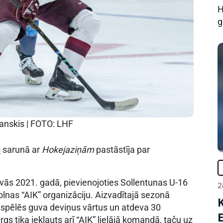
H
g
janskis | FOTO: LHF
s
sarunā ar
Hokejaziņām
pastāstīja par
evās 2021. gadā, pievienojoties Sollentunas U-16
2
lnas “AIK” organizāciju. Aizvadītajā sezonā
 spēlēs guva deviņus vārtus un atdeva 30
gs tika iekļauts arī “AIK” lielājā komandā, taču uz