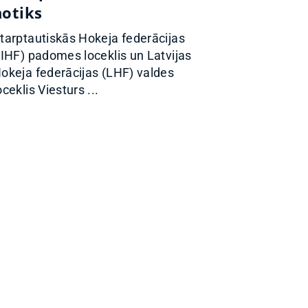
notiks
tarptautiskās Hokeja federācijas
IIHF) padomes loceklis un Latvijas
okeja federācijas (LHF) valdes
oceklis Viesturs ...