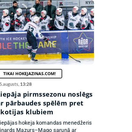
TIKAI HOKEJAZINAS.COM!
5.augusts,
13:28
Liepāja pirmssezonu noslēgs
ar pārbaudes spēlēm pret
Skotijas klubiem
iepājas hokeja komandas menedžeris
inards Mazurs–Mago sarunā ar