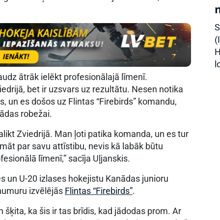
S
(
H
l
udz ātrāk ielēkt profesionālajā līmenī.
viedrijā, bet ir uzsvars uz rezultātu. Nesen notika
ts, un es došos uz Flintas “Firebirds” komandu,
nādas robežai.
likt Zviedrijā. Man ļoti patika komanda, un es tur
āt par savu attīstibu, nevis kā labāk būtu
fesionālā līmenī,” sacīja Uļjanskis.
ases un U-20 izlases hokejistu Kanādas junioru
 numuru izvēlējās
Flintas “Firebirds”
.
ķita, ka šis ir tas brīdis, kad jādodas prom. Ar