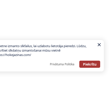
ietne izmanto sīkfailus, lai uzlabotu lietotāja pieredzi. Lūdzu,
krītiet sīkdatņu izmantošanai mūsu vietnē
ps://hokejazinas.com/
Piekrītu
Privātuma Politika