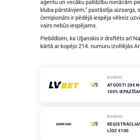
aģentu un vecāku palīdzību nonācām pi
kluba pārstāvjiem,” pastāstīja aizsargs
čempionāts ir pēdējā iespēja vēlreiz uzvi
vairs nebūs iespējams.
Piebildīsim, ka Uļjanskis ir draftēts arī 
kārtā ar kopējo 214. numuru izvēlējās 
BONUSS
5
/5
ATGŪSTI 20€ N
100% IEPAZĪŠ
BONUSS
5
/5
REĢISTRĀCIJA
LĪDZ €100