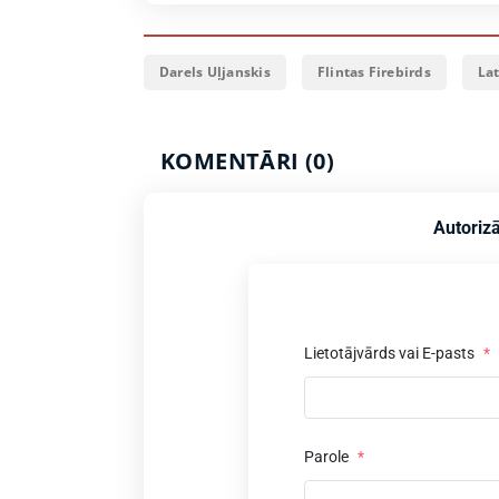
Darels Uļjanskis
Flintas Firebirds
Lat
KOMENTĀRI (0)
Autorizā
Lietotājvārds vai E-pasts
*
Parole
*