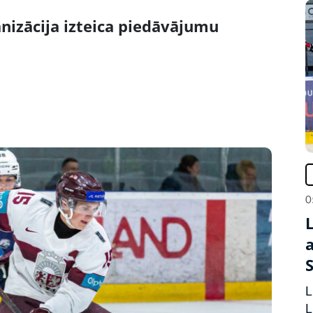
anizācija izteica piedāvājumu
0
L
L