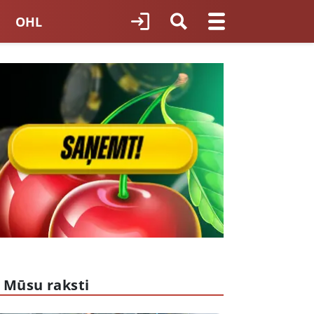
OHL
TNES HOKEJS
ORI LATVIJĀ
Mūsu raksti