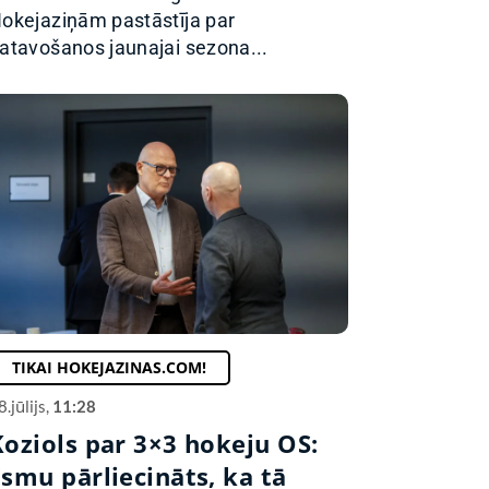
okejaziņām pastāstīja par
atavošanos jaunajai sezona...
TIKAI HOKEJAZINAS.COM!
8.jūlijs,
11:28
Koziols par 3×3 hokeju OS:
Esmu pārliecināts, ka tā