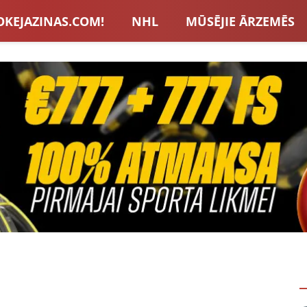
OKEJAZINAS.COM!
NHL
MŪSĒJIE ĀRZEMĒS
S IZLASE
EIROPA
LVBET BONUSI
JAUNA
U HOKEJS
BLOGI
INTERVIJAS
TOTALIZAT
ZATORU BONUSI
VISAS ZIŅAS