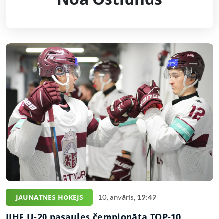
JAUNATNES HOKEJS
10.janvāris,
19:49
IIHF U-20 pasaules čempionāta TOP-10