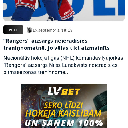
NHL
19.septembris,
18:13
“Rangers” aizsargs neieradīsies
treniņnometnē, jo vēlas tikt aizmainīts
Nacionālās hokeja līgas (NHL) komandas Ņujorkas
"Rangers" aizsargs Nilss Lundkvists neieradīsies
pirmssezonas treniņnome...