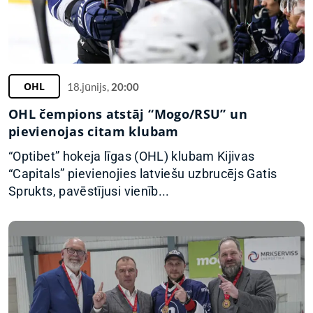
OHL
18.jūnijs,
20:00
OHL čempions atstāj “Mogo/RSU” un
pievienojas citam klubam
“Optibet” hokeja līgas (OHL) klubam Kijivas
“Capitals” pievienojies latviešu uzbrucējs Gatis
Sprukts, pavēstījusi vienīb...