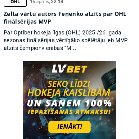
OHL
16.aprīlis,
22:18
Zelta vārtu autors Feņenko atzīts par OHL
finālsērijas MVP
Par Optibet hokeja līgas (OHL) 2025./26. gada
sezonas finālsērijas vērtīgāko spēlētāju jeb MVP
atzīts čempionvienības “M...