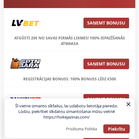
SAŅEMT BONUSU
ATGŪSTI 20€ NO SAVAS PIRMĀS LIKMES! 100% IEPAZĪŠANĀS
ATMAKSA
SAŅEMT BONUSU
REĢISTRĀCIJAS BONUSS: 100% BONUSS LĪDZ €500
SAŅEMT BONUSU
Šī vietne izmanto sīkfailus, lai uzlabotu lietotāja pieredzi.
Lūdzu, piekrītiet sīkdatņu izmantošanai mūsu vietnē
Bonuss 100% līdz €100
https://hokejazinas.com/
Piekrītu
Privātuma Politika
SAŅEMT BONUSU