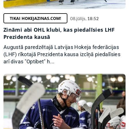
TIKAI HOKEJAZINAS.COM!
08.jūlijs,
18:52
Zināmi abi OHL klubi, kas piedalīsies LHF
Prezidenta kausā
Augustā paredzētajā Latvijas Hokeja federācijas
(LHF) rīkotajā Prezidenta kausa izcīņā piedalīsies
arī divas "Optibet" h...