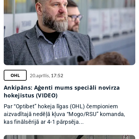
OHL
20.aprīlis,
17:52
Ankipāns: Aģenti mums speciāli novirza
hokejistus (VIDEO)
Par “Optibet” hokeja līgas (OHL) čempioniem
aizvadītajā nedēļā kļuva “Mogo/RSU” komanda,
kas finālsērijā ar 4-1 pārpsēja...