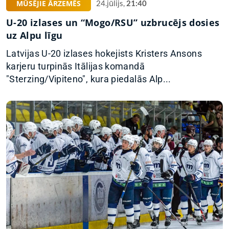
MŪSĒJIE ĀRZEMĒS
24.jūlijs,
21:40
U-20 izlases un “Mogo/RSU” uzbrucējs dosies
uz Alpu līgu
Latvijas U-20 izlases hokejists Kristers Ansons
karjeru turpinās Itālijas komandā
"Sterzing/Vipiteno", kura piedalās Alp...