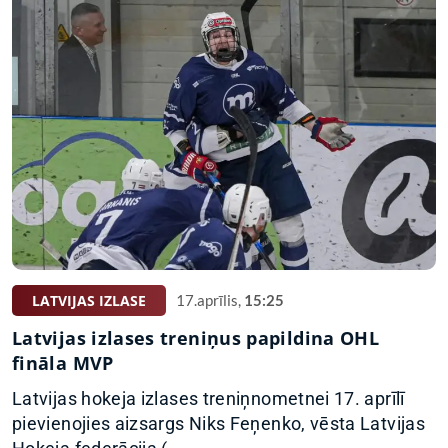
LATVIJAS IZLASE
17.aprīlis,
15:25
Latvijas izlases treniņus papildina OHL
fināla MVP
Latvijas hokeja izlases treniņnometnei 17. aprīlī
pievienojies aizsargs Niks Feņenko, vēsta Latvijas