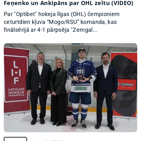
Feņenko un Ankipāns par OHL zeltu (VIDEO)
Par "Optibet" hokeja līgas (OHL) čempioniem
ceturtdien kļuva “Mogo/RSU” komanda, kas
finālsērijā ar 4-1 pārpsēja "Zemgal...