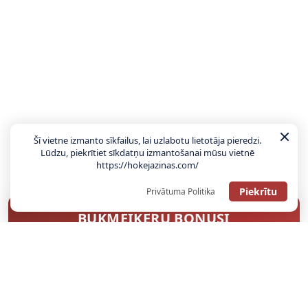
Šī vietne izmanto sīkfailus, lai uzlabotu lietotāja pieredzi.
Lūdzu, piekrītiet sīkdatņu izmantošanai mūsu vietnē
https://hokejazinas.com/
Piekrītu
Privātuma Politika
BUKMEIKERU BONUSI
SAŅEMT BONUSU
ATGŪSTI 20€ NO SAVAS PIRMĀS LIKMES! 100% IEPAZĪŠANĀS