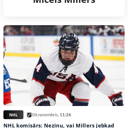
NHL
06.novembris,
11:26
NHL komisārs: Nezinu, vai Millers jebkad