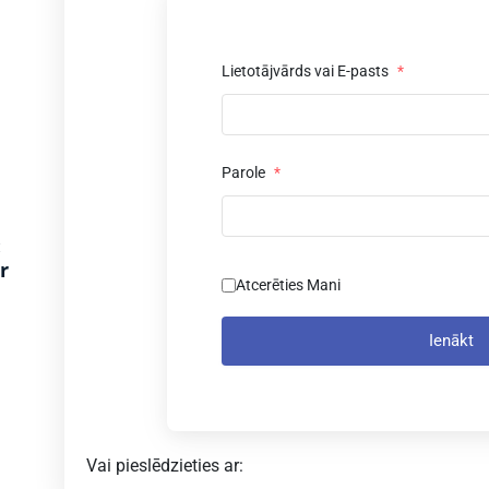
Lietotājvārds vai E-pasts
*
Parole
*
:
r
Atcerēties Mani
Ienākt
Vai pieslēdzieties ar: