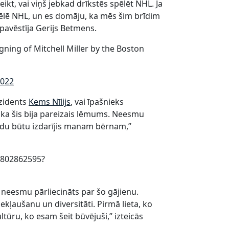
ikt, vai viņš jebkad drīkstēs spēlēt NHL. Ja
 spēlē NHL, un es domāju, ka mēs šim brīdim
avēstīja Gerijs Betmens.
ing of Mitchell Miller by the Boston
2022
zidents
Kems Nīlijs
, vai īpašnieks
, ka šis bija pareizais lēmums. Neesmu
 tādu būtu izdarījis manam bērnam,”
9802862595?
s neesmu pārliecināts par šo gājienu.
aušanu un diversitāti. Pirmā lieta, ko
kultūru, ko esam šeit būvējuši,” izteicās