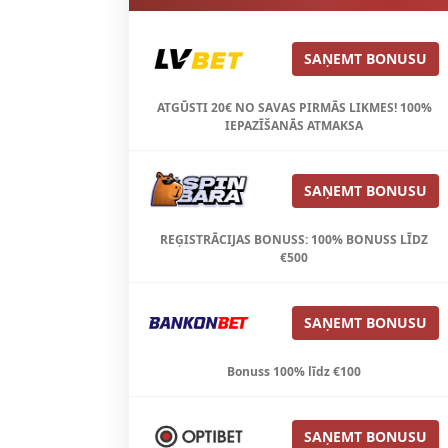
SAŅEMT BONUSU
ATGŪSTI 20€ NO SAVAS PIRMĀS LIKMES! 100%
IEPAZĪŠANĀS ATMAKSA
SAŅEMT BONUSU
REĢISTRĀCIJAS BONUSS: 100% BONUSS LĪDZ
€500
SAŅEMT BONUSU
Bonuss 100% līdz €100
SAŅEMT BONUSU