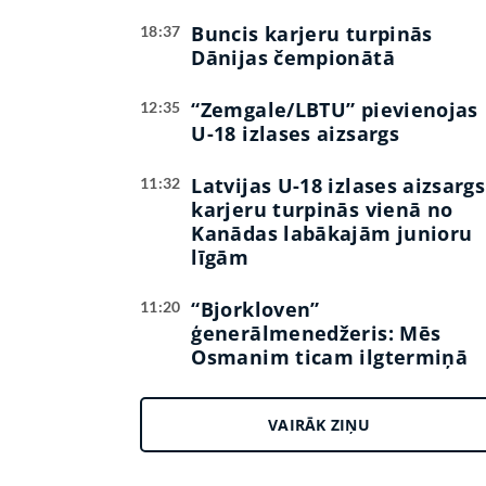
Buncis karjeru turpinās
18:37
Dānijas čempionātā
“Zemgale/LBTU” pievienojas
12:35
U-18 izlases aizsargs
Latvijas U-18 izlases aizsargs
11:32
karjeru turpinās vienā no
Kanādas labākajām junioru
līgām
“Bjorkloven”
11:20
ģenerālmenedžeris: Mēs
Osmanim ticam ilgtermiņā
VAIRĀK ZIŅU