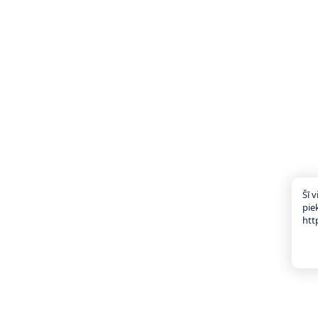
Šī v
pie
htt