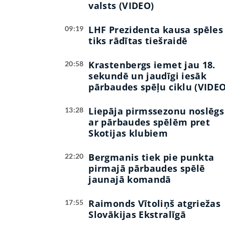
valsts (VIDEO)
LHF Prezidenta kausa spēles
09:19
tiks rādītas tiešraidē
Krastenbergs iemet jau 18.
20:58
sekundē un jaudīgi iesāk
pārbaudes spēļu ciklu (VIDEO
Liepāja pirmssezonu noslēgs
13:28
ar pārbaudes spēlēm pret
Skotijas klubiem
Bergmanis tiek pie punkta
22:20
pirmajā pārbaudes spēlē
jaunajā komandā
Raimonds Vītoliņš atgriežas
17:55
Slovākijas Ekstralīgā