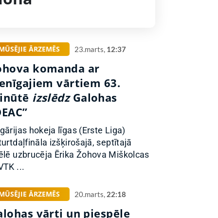
MŪSĒJIE ĀRZEMĒS
23.marts,
12:37
ohova komanda ar
ienīgajiem vārtiem 63.
inūtē
izslēdz
Galohas
DEAC”
gārijas hokeja līgas (Erste Liga)
turtdaļfināla izšķirošajā, septītajā
ēlē uzbrucēja Ērika Žohova Miškolcas
VTK ...
MŪSĒJIE ĀRZEMĒS
20.marts,
22:18
alohas vārti un piespēle