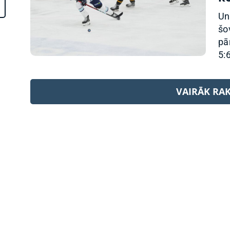
Un
šo
pā
5:6
VAIRĀK RA