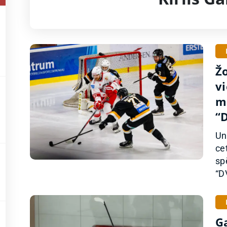
Ž
v
m
“
Un
ce
sp
“D
G