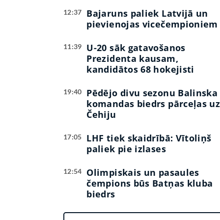
Bajaruns paliek Latvijā un
12:37
pievienojas vicečempioniem
U-20 sāk gatavošanos
11:39
Prezidenta kausam,
kandidātos 68 hokejisti
Pēdējo divu sezonu Balinska
19:40
komandas biedrs pārceļas u
Čehiju
LHF tiek skaidrībā: Vītoliņš
17:05
paliek pie izlases
Olimpiskais un pasaules
12:54
čempions būs Batņas kluba
biedrs