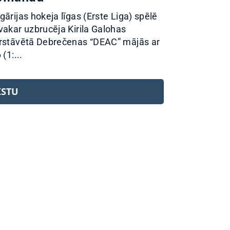
gārijas hokeja līgas (Erste Liga) spēlē
vakar uzbrucēja Kirila Galohas
rstāvētā Debrečenas “DEAC” mājās ar
 (1:...
KSTU