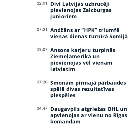
Divi Latvijas uzbrucēji
12:01
pievienojas Zalcburgas
junioriem
Andžāns ar “HPK” triumfē
07:21
vienas dienas turnīrā Somijā
Ansons karjeru turpinās
19:07
Ziemeļamerikā un
pievienojas vēl vienam
latvietim
Smonam pirmajā pārbaudes
17:20
spēlē divas rezultatīvas
piespēles
Daugavpils atgriežas OHL un
14:47
apvienojas ar vienu no Rīgas
komandām