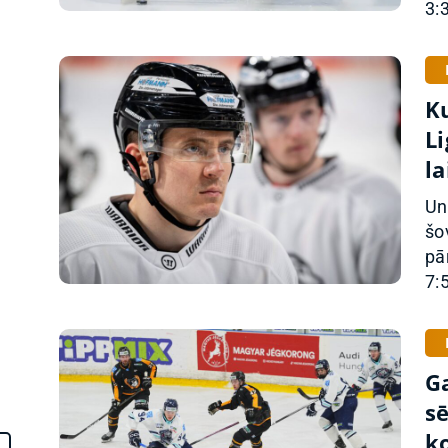
3:3
Ku
Li
la
Un
z
šo
pā
7:5
G
sē
k