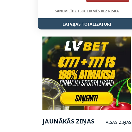
SAŅEM LĪDZ 130€ LIKMĒS BEZ RISKA
LATVIJAS TOTALIZATORI
JAUNĀKĀS ZIŅAS
VISAS ZIŅAS