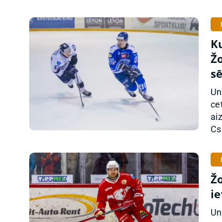
Ku
Ž
sē
Un
ce
ai
Cs
Ž
ie
Un