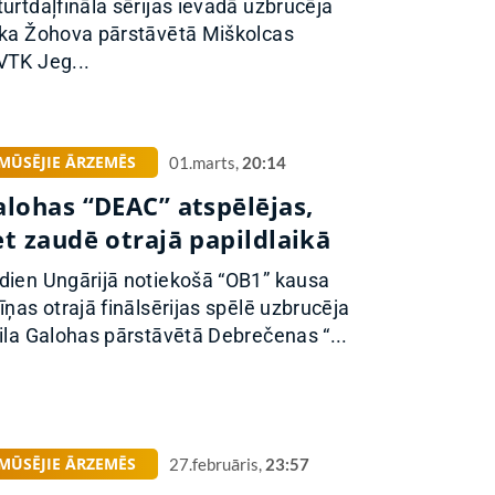
turtdaļfināla sērijas ievadā uzbrucēja
ika Žohova pārstāvētā Miškolcas
VTK Jeg...
MŪSĒJIE ĀRZEMĒS
01.marts,
20:14
alohas “DEAC” atspēlējas,
et zaudē otrajā papildlaikā
dien Ungārijā notiekošā “OB1” kausa
cīņas otrajā finālsērijas spēlē uzbrucēja
rila Galohas pārstāvētā Debrečenas “...
MŪSĒJIE ĀRZEMĒS
27.februāris,
23:57