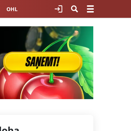
OHL
TNES HOKEJS
ORI LATVIJĀ
aloha