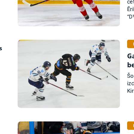
ce
Ēr
“D
s
G
b
Šo
iz
Ki