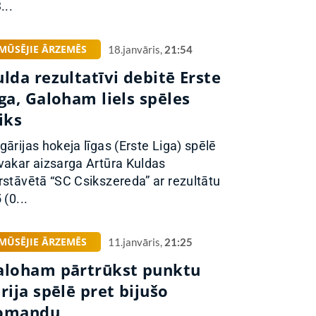
...
MŪSĒJIE ĀRZEMĒS
18.janvāris,
21:54
lda rezultatīvi debitē Erste
ga, Galoham liels spēles
iks
gārijas hokeja līgas (Erste Liga) spēlē
vakar aizsarga Artūra Kuldas
rstāvētā “SC Csikszereda” ar rezultātu
 (0...
MŪSĒJIE ĀRZEMĒS
11.janvāris,
21:25
aloham pārtrūkst punktu
rija spēlē pret bijušo
omandu