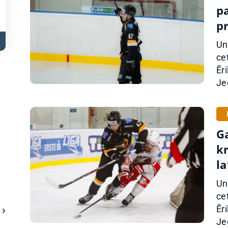
pa
p
Un
ce
Ēr
Je
G
k
la
Un
ce
Ēr
Je