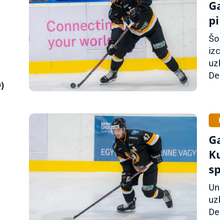
G
p
Šo
iz
uz
De
)
Ga
K
s
Un
uz
De