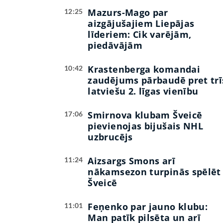
Mazurs-Mago par
12:25
aizgājušajiem Liepājas
līderiem: Cik varējām,
piedāvājām
Krastenberga komandai
10:42
zaudējums pārbaudē pret trī
latviešu 2. līgas vienību
Smirnova klubam Šveicē
17:06
pievienojas bijušais NHL
uzbrucējs
Aizsargs Smons arī
11:24
nākamsezon turpinās spēlēt
Šveicē
Feņenko par jauno klubu:
11:01
Man patīk pilsēta un arī