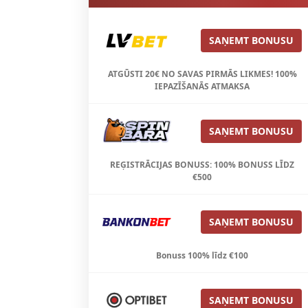
SAŅEMT BONUSU
ATGŪSTI 20€ NO SAVAS PIRMĀS LIKMES! 100%
IEPAZĪŠANĀS ATMAKSA
SAŅEMT BONUSU
REĢISTRĀCIJAS BONUSS: 100% BONUSS LĪDZ
€500
SAŅEMT BONUSU
Bonuss 100% līdz €100
SAŅEMT BONUSU