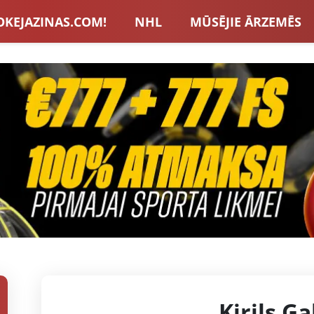
OKEJAZINAS.COM!
NHL
MŪSĒJIE ĀRZEMĒS
S IZLASE
EIROPA
LVBET BONUSI
JAUNA
U HOKEJS
BLOGI
INTERVIJAS
TOTALIZAT
ZATORU BONUSI
VISAS ZIŅAS
Kirils G