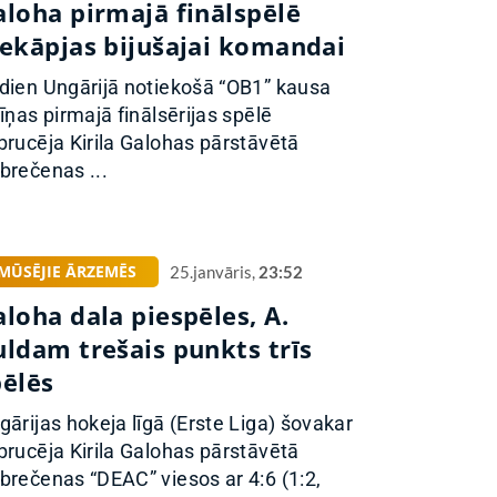
aloha pirmajā finālspēlē
iekāpjas bijušajai komandai
dien Ungārijā notiekošā “OB1” kausa
cīņas pirmajā finālsērijas spēlē
brucēja Kirila Galohas pārstāvētā
brečenas ...
MŪSĒJIE ĀRZEMĒS
25.janvāris,
23:52
loha dala piespēles, A.
uldam trešais punkts trīs
pēlēs
gārijas hokeja līgā (Erste Liga) šovakar
brucēja Kirila Galohas pārstāvētā
brečenas “DEAC” viesos ar 4:6 (1:2,