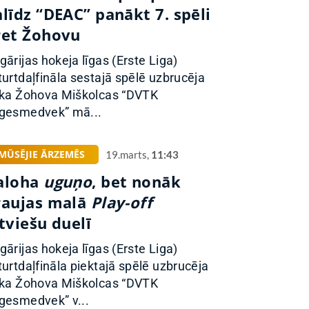
līdz “DEAC” panākt 7. spēli
ret Žohovu
gārijas hokeja līgas (Erste Liga)
turtdaļfināla sestajā spēlē uzbrucēja
ika Žohova Miškolcas “DVTK
gesmedvek” mā...
MŪSĒJIE ĀRZEMĒS
19.marts,
11:43
aloha
uguņo
, bet nonāk
raujas malā
Play-off
tviešu duelī
gārijas hokeja līgas (Erste Liga)
turtdaļfināla piektajā spēlē uzbrucēja
ika Žohova Miškolcas “DVTK
gesmedvek” v...