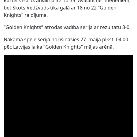
Kārters Hārts atvairīja 32 no 35 “Avalanche” metieniem,
bet Skots Vedžvuds tika galā ar 18 no 22 “Golden
Knights” raidījuma.
“Golden Knights” atrodas vadībā sērijā ar rezultātu 3-0.
Nākamā spēle sērijā norisināsies 27. maijā plkst. 04:00
pēc Latvijas laika “Golden Knights” mājas arēnā.