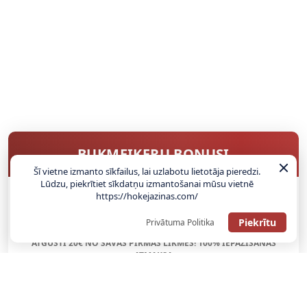
BUKMEIKERU BONUSI
Šī vietne izmanto sīkfailus, lai uzlabotu lietotāja pieredzi.
Lūdzu, piekrītiet sīkdatņu izmantošanai mūsu vietnē
https://hokejazinas.com/
SAŅEMT BONUSU
Piekrītu
Privātuma Politika
ATGŪSTI 20€ NO SAVAS PIRMĀS LIKMES! 100% IEPAZĪŠANĀS
ATMAKSA
SAŅEMT BONUSU