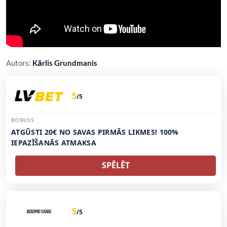
Autors:
Kārlis Grundmanis
5
/5
BONUSS
ATGŪSTI 20€ NO SAVAS PIRMĀS LIKMES! 100%
IEPAZĪŠANĀS ATMAKSA
SPĒLĒT
5
/5