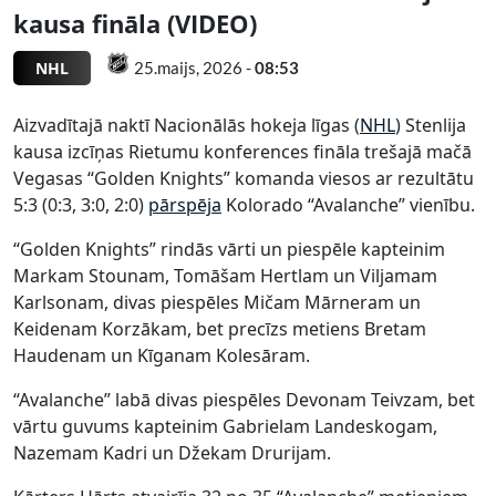
kausa fināla (VIDEO)
NHL
25.maijs, 2026 -
08:53
Aizvadītajā naktī Nacionālās hokeja līgas (
NHL
) Stenlija
kausa izcīņas Rietumu konferences fināla trešajā mačā
Vegasas “Golden Knights” komanda viesos ar rezultātu
5:3 (0:3, 3:0, 2:0)
pārspēja
Kolorado “Avalanche” vienību.
“Golden Knights” rindās vārti un piespēle kapteinim
Markam Stounam, Tomāšam Hertlam un Viljamam
Karlsonam, divas piespēles Mičam Mārneram un
Keidenam Korzākam, bet precīzs metiens Bretam
Haudenam un Kīganam Kolesāram.
“Avalanche” labā divas piespēles Devonam Teivzam, bet
vārtu guvums kapteinim Gabrielam Landeskogam,
Nazemam Kadri un Džekam Drurijam.