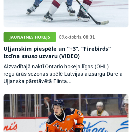
JAUNATNES HOKEJS
09.oktobris,
08:31
Uļjanskim piespēle un “+3”, “Firebirds”
izcīna
sauso
uzvaru (VIDEO)
Aizvadītajā naktī Ontario hokeja līgas (OHL)
regulārās sezonas spēlē Latvijas aizsarga Darela
Uļjanska pārstāvētā Flinta...