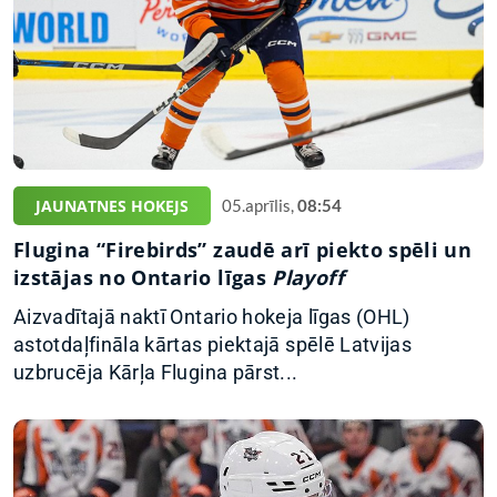
JAUNATNES HOKEJS
05.aprīlis,
08:54
Flugina “Firebirds” zaudē arī piekto spēli un
izstājas no Ontario līgas
Playoff
Aizvadītajā naktī Ontario hokeja līgas (OHL)
astotdaļfināla kārtas piektajā spēlē Latvijas
uzbrucēja Kārļa Flugina pārst...