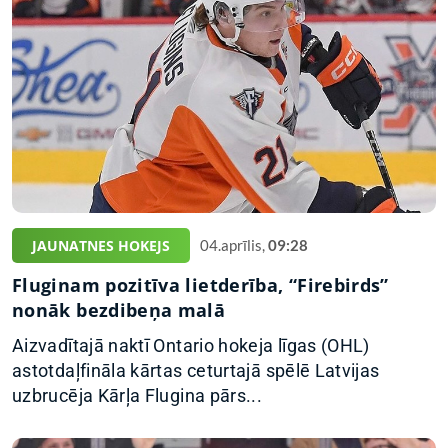
JAUNATNES HOKEJS
04.aprīlis,
09:28
Fluginam pozitīva lietderība, “Firebirds”
nonāk bezdibeņa malā
Aizvadītajā naktī Ontario hokeja līgas (OHL)
astotdaļfināla kārtas ceturtajā spēlē Latvijas
uzbrucēja Kārļa Flugina pārs...