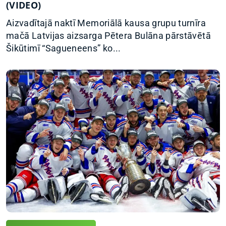
(VIDEO)
Aizvadītajā naktī Memoriālā kausa grupu turnīra
mačā Latvijas aizsarga Pētera Bulāna pārstāvētā
Šikūtimī “Sagueneens” ko...