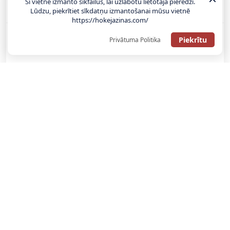
Šī vietne izmanto sīkfailus, lai uzlabotu lietotāja pieredzi.
Bonuss 100% līdz €100
Lūdzu, piekrītiet sīkdatņu izmantošanai mūsu vietnē
https://hokejazinas.com/
Piekrītu
Privātuma Politika
SAŅEMT BONUSU
SAŅEM LĪDZ 130€ LIKMĒS BEZ RISKA
LATVIJAS TOTALIZATORI