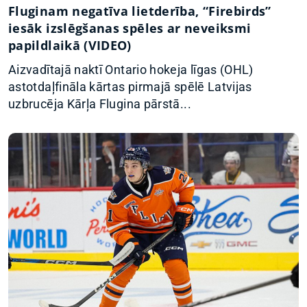
Fluginam negatīva lietderība, “Firebirds”
iesāk izslēgšanas spēles ar neveiksmi
papildlaikā (VIDEO)
Aizvadītajā naktī Ontario hokeja līgas (OHL)
astotdaļfināla kārtas pirmajā spēlē Latvijas
uzbrucēja Kārļa Flugina pārstā...