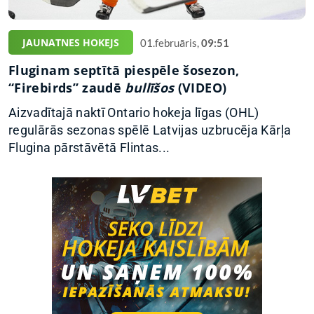
JAUNATNES HOKEJS
01.februāris,
09:51
Fluginam septītā piespēle šosezon,
“Firebirds” zaudē
bullīšos
(VIDEO)
Aizvadītajā naktī Ontario hokeja līgas (OHL)
regulārās sezonas spēlē Latvijas uzbrucēja Kārļa
Flugina pārstāvētā Flintas...