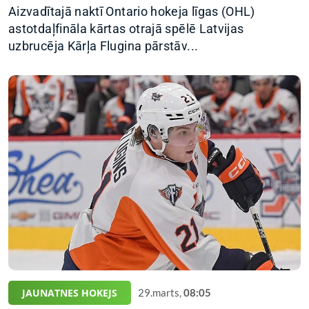
Aizvadītajā naktī Ontario hokeja līgas (OHL)
astotdaļfināla kārtas otrajā spēlē Latvijas
uzbrucēja Kārļa Flugina pārstāv...
JAUNATNES HOKEJS
29.marts,
08:05