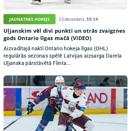
JAUNATNES HOKEJS
13.decembris,
10:14
Uļjanskim vēl divi punkti un otrās zvaigznes
gods Ontario līgas mačā (VIDEO)
Aizvadītajā naktī Ontario hokeja līgas (OHL)
regulārās sezonas spēlē Latvijas aizsarga Darela
Uļjanska pārstāvētā Flinta...