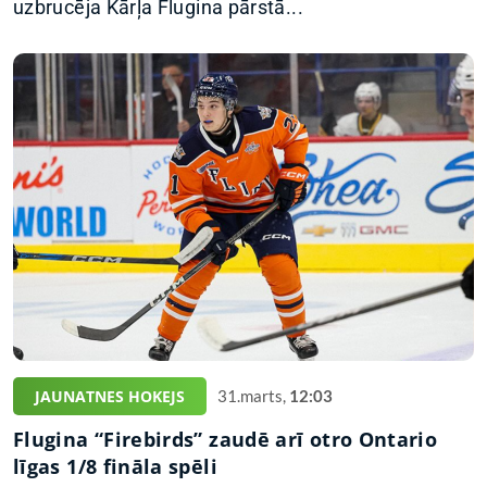
uzbrucēja Kārļa Flugina pārstā...
JAUNATNES HOKEJS
31.marts,
12:03
Flugina “Firebirds” zaudē arī otro Ontario
līgas 1/8 fināla spēli