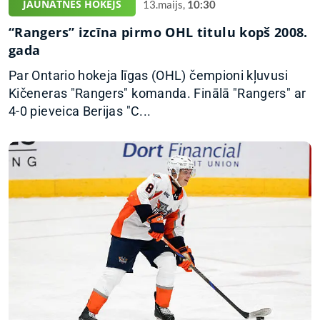
JAUNATNES HOKEJS
13.maijs,
10:30
“Rangers” izcīna pirmo OHL titulu kopš 2008.
gada
Par Ontario hokeja līgas (OHL) čempioni kļuvusi
Kičeneras "Rangers" komanda. Finālā "Rangers" ar
4-0 pieveica Berijas "C...