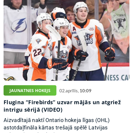
JAUNATNES HOKEJS
02.aprīlis,
10:09
Flugina “Firebirds” uzvar mājās un atgriež
intrigu sērijā (VIDEO)
Aizvadītajā naktī Ontario hokeja līgas (OHL)
astotdaļfināla kārtas trešajā spēlē Latvijas