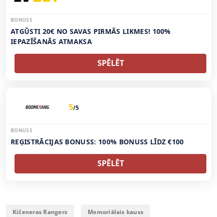
BONUSS
ATGŪSTI 20€ NO SAVAS PIRMĀS LIKMES! 100%
IEPAZĪŠANĀS ATMAKSA
SPĒLĒT
5
/5
BONUSS
REĢISTRĀCIJAS BONUSS: 100% BONUSS LĪDZ €100
SPĒLĒT
Kičeneras Rangers
Memoriālais kauss