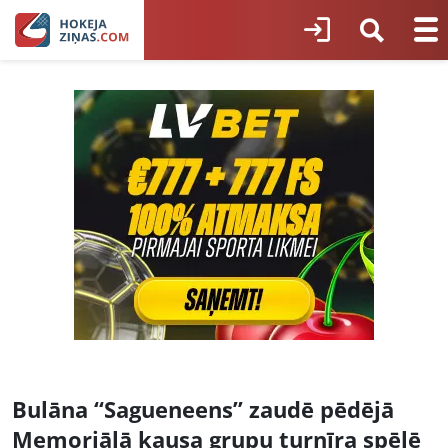
Bulāna “Sagueneens” zaudē pēdējā
Memoriālā kausa grupu turnīra spēlē