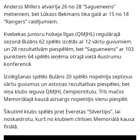
Anderss Millers atvairīja 26 no 28 “Sagueneens”
metieniem, bet Lūkass Bekmans tika galā ar 15 no 18
“Rangers” raidījumiem.
Kvebekas junioru hokeja līgas (QMJHL) regulārajā
sezonā Bulāns 62 spēlēs izcēlās ar 12 vārtu guvumiem
un 28 rezultatīvām piespēlēm, bet “Sagueneens” ar 103
punktiem 64 spēlēs ieņēma otrajā vietā Austrumu
konferencē.
Izslēgšanas spēlēs Bulāns 20 spēlēs nopelnīja septiņus
vārtu guvumus un astoņas rezultatīvas piespēles, bet
viņa klubs ieguva QMJHL čempiontitulu. Trīs mačos
Memoriālajā kausā aizsargs nopelnījis vienu piespēli.
Šikutimī klubs spēlēs pret Everetas “Silvertips”, lai
noskaidrotu, kurš no klubiem cīnīsies Memoriālā kausa
finālā.