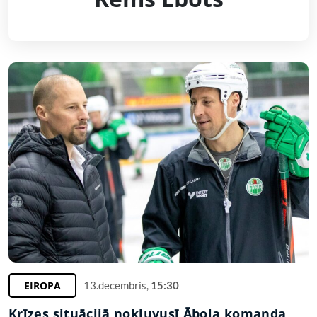
EIROPA
13.decembris,
15:30
Krīzes situācijā nokļuvusī Ābola komanda