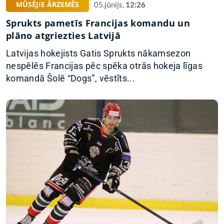
MŪSĒJIE ĀRZEMĒS
05.jūnijs,
12:26
Sprukts pametīs Francijas komandu un
plāno atgriezties Latvijā
Latvijas hokejists Gatis Sprukts nākamsezon
nespēlēs Francijas pēc spēka otrās hokeja līgas
komandā Šolē “Dogs”, vēstīts...