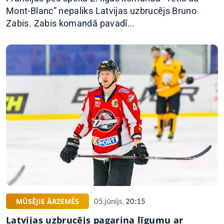
Mont-Blanc” nepaliks Latvijas uzbrucējs Bruno
Zabis. Zabis komandā pavadī...
MŪSĒJIE ĀRZEMĒS
05.jūnijs,
20:15
Latvijas uzbrucējs pagarina līgumu ar