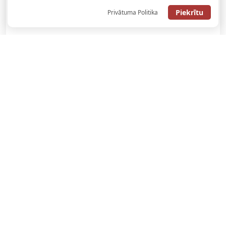
Piekrītu
Privātuma Politika
SAŅEMT BONUSU
SAŅEM LĪDZ 130€ LIKMĒS BEZ RISKA
LATVIJAS TOTALIZATORI