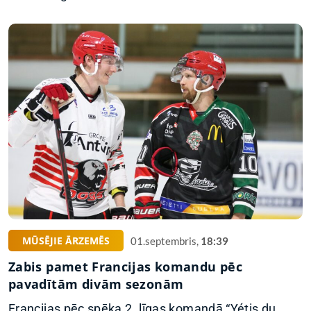
MŪSĒJIE ĀRZEMĒS
01.septembris,
18:39
Zabis pamet Francijas komandu pēc
pavadītām divām sezonām
Francijas pēc spēka 2. līgas komandā “Yétis du