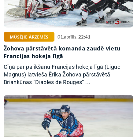
MŪSĒJIE ĀRZEMĒS
01.aprīlis,
22:41
Žohova pārstāvētā komanda zaudē vietu
Francijas hokeja līgā
Cīņā par palikšanu Francijas hokeja līgā (Ligue
Magnus) latvieša Ērika Žohova pārstāvētā
Briankūnas “Diables de Rouges” ...