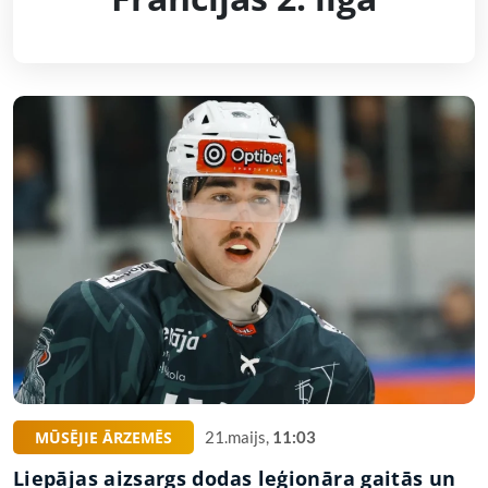
MŪSĒJIE ĀRZEMĒS
21.maijs,
11:03
Liepājas aizsargs dodas leģionāra gaitās un