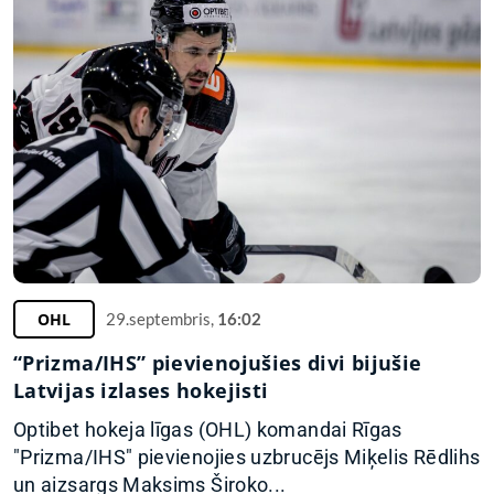
OHL
29.septembris,
16:02
“Prizma/IHS” pievienojušies divi bijušie
Latvijas izlases hokejisti
Optibet hokeja līgas (OHL) komandai Rīgas
"Prizma/IHS" pievienojies uzbrucējs Miķelis Rēdlihs
un aizsargs Maksims Široko...