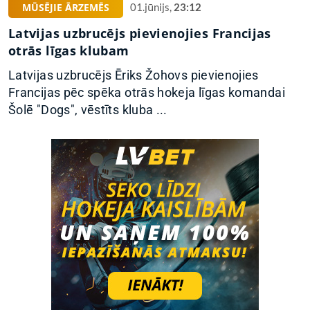
MŪSĒJIE ĀRZEMĒS
01.jūnijs,
23:12
Latvijas uzbrucējs pievienojies Francijas
otrās līgas klubam
Latvijas uzbrucējs Ēriks Žohovs pievienojies
Francijas pēc spēka otrās hokeja līgas komandai
Šolē "Dogs", vēstīts kluba ...