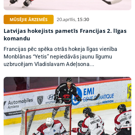
MŪSĒJIE ĀRZEMĒS
20.aprīlis,
15:30
Latvijas hokejists pametīs Francijas 2. līgas
komandu
Francijas pēc spēka otrās hokeja līgas vienība
Monblānas “Yetis” nepiedāvās jaunu līgumu
uzbrucējam Vladislavam Adeļsona...