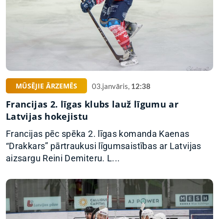
MŪSĒJIE ĀRZEMĒS
03.janvāris,
12:38
Francijas 2. līgas klubs lauž līgumu ar
Latvijas hokejistu
Francijas pēc spēka 2. līgas komanda Kaenas
“Drakkars” pārtraukusi līgumsaistības ar Latvijas
aizsargu Reini Demiteru. L...