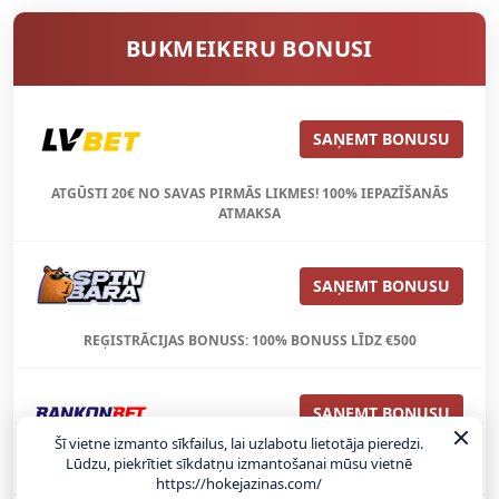
BUKMEIKERU BONUSI
SAŅEMT BONUSU
ATGŪSTI 20€ NO SAVAS PIRMĀS LIKMES! 100% IEPAZĪŠANĀS
ATMAKSA
SAŅEMT BONUSU
REĢISTRĀCIJAS BONUSS: 100% BONUSS LĪDZ €500
SAŅEMT BONUSU
Šī vietne izmanto sīkfailus, lai uzlabotu lietotāja pieredzi.
Lūdzu, piekrītiet sīkdatņu izmantošanai mūsu vietnē
Bonuss 100% līdz €100
https://hokejazinas.com/