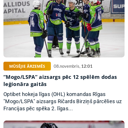
MŪSĒJIE ĀRZEMĒS
08.novembris,
12:01
“Mogo/LSPA” aizsargs pēc 12 spēlēm dodas
leģionāra gaitās
Optibet hokeja līgas (OHL) komandas Rīgas
"Mogo/LSPA" aizsargs Ričards Birziņš pārcēlies uz
Francijas pēc spēka 2. līgas...