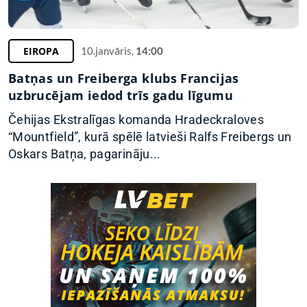
EIROPA
10.janvāris,
14:00
Batņas un Freiberga klubs Francijas
uzbrucējam iedod trīs gadu līgumu
Čehijas Ekstralīgas komanda Hradeckraloves
“Mountfield”, kurā spēlē latvieši Ralfs Freibergs un
Oskars Batņa, pagarināju...