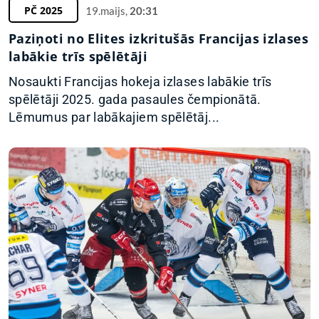
PČ 2025
19.maijs,
20:31
Paziņoti no Elites izkritušās Francijas izlases
labākie trīs spēlētāji
Nosaukti Francijas hokeja izlases labākie trīs
spēlētāji 2025. gada pasaules čempionātā.
Lēmumus par labākajiem spēlētāj...