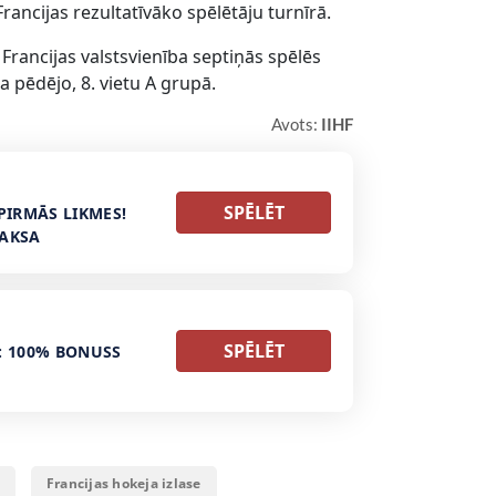
ancijas rezultatīvāko spēlētāju turnīrā.
u. Francijas valstsvienība septiņās spēlēs
 pēdējo, 8. vietu A grupā.
Avots:
IIHF
SPĒLĒT
PIRMĀS LIKMES!
MAKSA
SPĒLĒT
: 100% BONUSS
ē
Francijas hokeja izlase