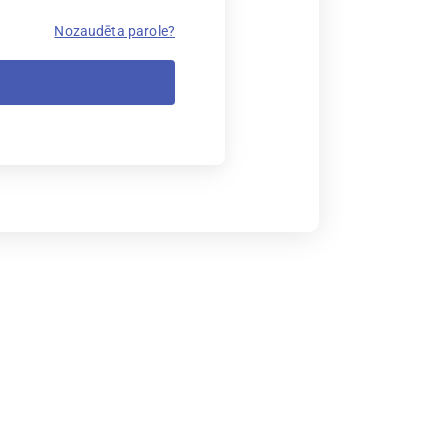
Nozaudēta parole?