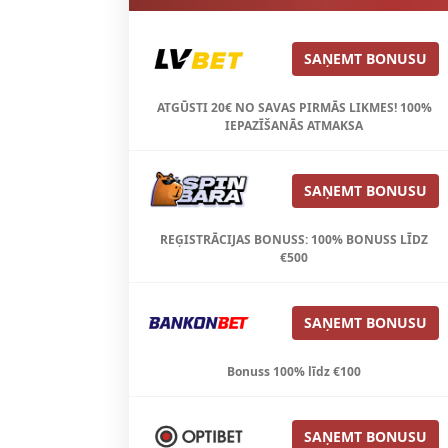
SAŅEMT BONUSU
ATGŪSTI 20€ NO SAVAS PIRMĀS LIKMES! 100%
IEPAZĪŠANĀS ATMAKSA
SAŅEMT BONUSU
REĢISTRĀCIJAS BONUSS: 100% BONUSS LĪDZ
€500
SAŅEMT BONUSU
Bonuss 100% līdz €100
SAŅEMT BONUSU