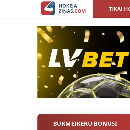
TIKAI H
LATVIJA
SIEVIEŠ
TOTALI
BUKMEIKERU BONUSI