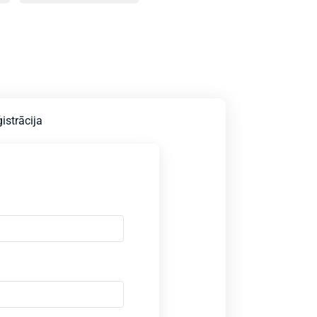
istrācija