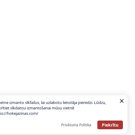
ietne izmanto sīkfailus, lai uzlabotu lietotāja pieredzi. Lūdzu,
krītiet sīkdatņu izmantošanai mūsu vietnē
ps://hokejazinas.com/
Piekrītu
Privātuma Politika