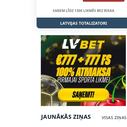
SAŅEM LĪDZ 130€ LIKMĒS BEZ RISKA
LATVIJAS TOTALIZATORI
JAUNĀKĀS ZIŅAS
VISAS ZIŅAS