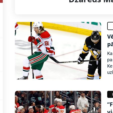
Vē
p
Ka
pa
Ke
uz
“
vi