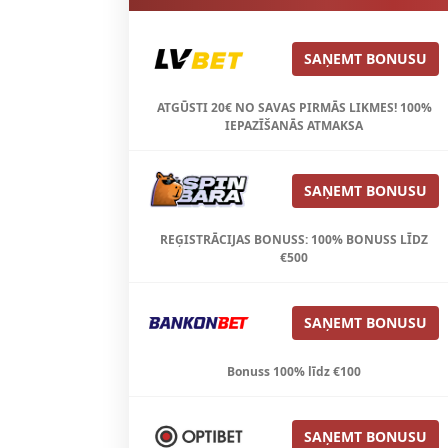
SAŅEMT BONUSU
ATGŪSTI 20€ NO SAVAS PIRMĀS LIKMES! 100%
IEPAZĪŠANĀS ATMAKSA
SAŅEMT BONUSU
REĢISTRĀCIJAS BONUSS: 100% BONUSS LĪDZ
€500
SAŅEMT BONUSU
Bonuss 100% līdz €100
SAŅEMT BONUSU