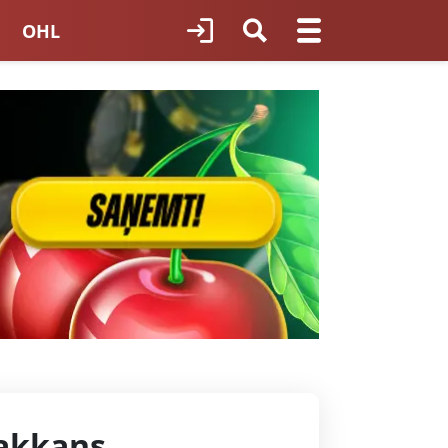
OHL
TNES HOKEJS
ORI LATVIJĀ
akkans