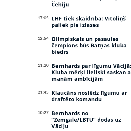
Čehiju
LHF tiek skaidrībā: Vītoliņš
17:05
paliek pie izlases
Olimpiskais un pasaules
12:54
čempions būs Batņas kluba
biedrs
Bernhards par līgumu Vācijā
11:20
Kluba mērķi lieliski saskan a
manām ambīcijām
Klaucāns noslēdz līgumu ar
21:45
draftēto komandu
Bernhards no
10:27
“Zemgale/LBTU” dodas uz
Vāciju