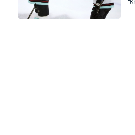
“Kr
z