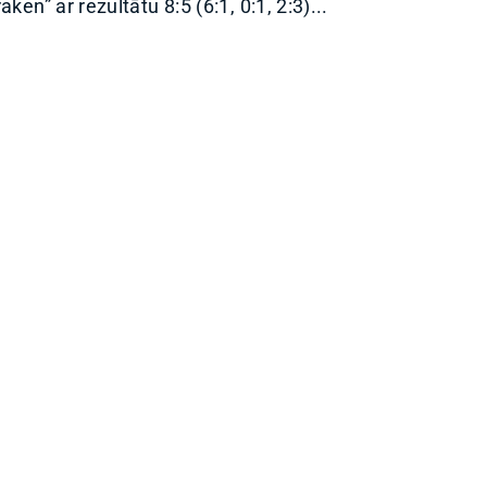
aken” ar rezultātu 8:5 (6:1, 0:1, 2:3)...