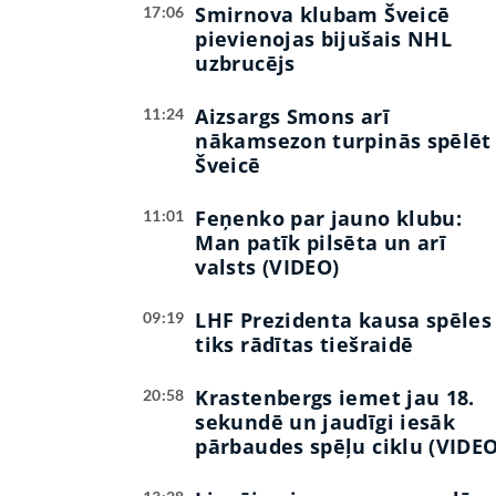
Smirnova klubam Šveicē
17:06
pievienojas bijušais NHL
uzbrucējs
Aizsargs Smons arī
11:24
nākamsezon turpinās spēlēt
Šveicē
Feņenko par jauno klubu:
11:01
Man patīk pilsēta un arī
valsts (VIDEO)
LHF Prezidenta kausa spēles
09:19
tiks rādītas tiešraidē
Krastenbergs iemet jau 18.
20:58
sekundē un jaudīgi iesāk
pārbaudes spēļu ciklu (VIDEO