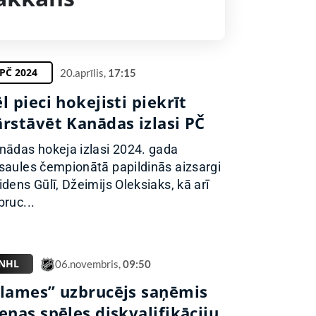
PČ 2024
20.aprīlis,
17:15
l pieci hokejisti piekrīt
ārstāvēt Kanādas izlasi PČ
nādas hokeja izlasi 2024. gada
saules čempionātā papildinās aizsargi
idens Gūlī, Džeimijs Oleksiaks, kā arī
bruc...
NHL
06.novembris,
09:50
Flames” uzbrucējs saņēmis
enas spēles diskvalifikāciju