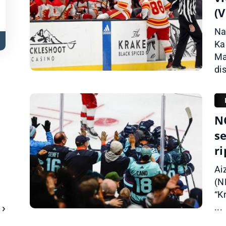
(
Na
Ka
Ma
dis
N
s
ri
Ai
(N
“K
...