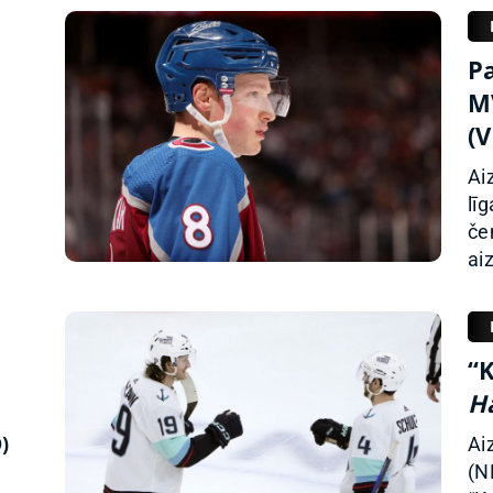
P
M
(
Ai
lī
če
ai
“
Ha
)
Ai
(N