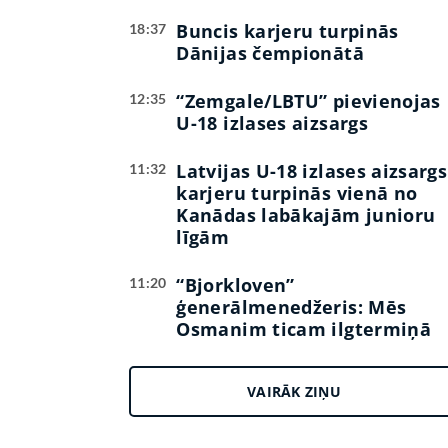
Buncis karjeru turpinās
18:37
Dānijas čempionātā
“Zemgale/LBTU” pievienojas
12:35
U-18 izlases aizsargs
Latvijas U-18 izlases aizsargs
11:32
karjeru turpinās vienā no
Kanādas labākajām junioru
līgām
“Bjorkloven”
11:20
ģenerālmenedžeris: Mēs
Osmanim ticam ilgtermiņā
VAIRĀK ZIŅU