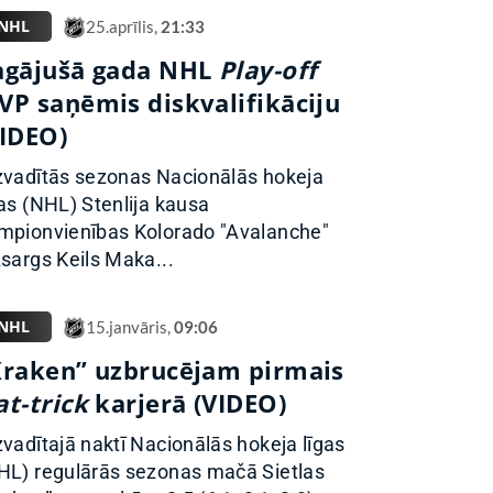
NHL
25.aprīlis,
21:33
agājušā gada NHL
Play-off
VP saņēmis diskvalifikāciju
VIDEO)
zvadītās sezonas Nacionālās hokeja
gas (NHL) Stenlija kausa
mpionvienības Kolorado "Avalanche"
zsargs Keils Maka...
NHL
15.janvāris,
09:06
Kraken” uzbrucējam pirmais
t-trick
karjerā (VIDEO)
zvadītajā naktī Nacionālās hokeja līgas
HL) regulārās sezonas mačā Sietlas