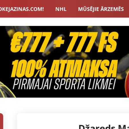
OKEJAZINAS.COM!
NHL
MŪSĒJIE ĀRZEMĒS
S IZLASE
EIROPA
LVBET BONUSI
JAUNA
U HOKEJS
BLOGI
INTERVIJAS
TOTALIZAT
ZATORU BONUSI
VISAS ZIŅAS
Džareds M