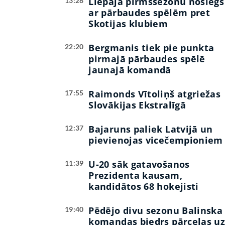
Liepāja pirmssezonu noslēgs
13:28
ar pārbaudes spēlēm pret
Skotijas klubiem
Bergmanis tiek pie punkta
22:20
pirmajā pārbaudes spēlē
jaunajā komandā
Raimonds Vītoliņš atgriežas
17:55
Slovākijas Ekstralīgā
Bajaruns paliek Latvijā un
12:37
pievienojas vicečempioniem
U-20 sāk gatavošanos
11:39
Prezidenta kausam,
kandidātos 68 hokejisti
Pēdējo divu sezonu Balinska
19:40
komandas biedrs pārceļas u