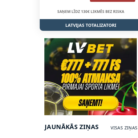
SAŅEM LĪDZ 130€ LIKMĒS BEZ RISKA
LATVIJAS TOTALIZATORI
JAUNĀKĀS ZIŅAS
VISAS ZIŅAS