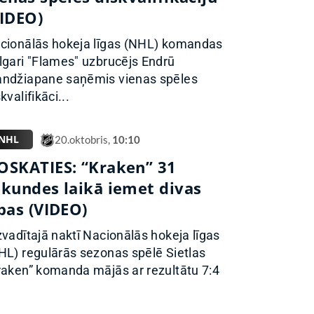
VIDEO)
cionālās hokeja līgas (NHL) komandas
lgari "Flames" uzbrucējs Endrū
ndžiapane saņēmis vienas spēles
kvalifikāci...
NHL
20.oktobris,
10:10
OSKATIES: “Kraken” 31
ekundes laikā iemet divas
pas (VIDEO)
zvadītajā naktī Nacionālās hokeja līgas
HL) regulārās sezonas spēlē Sietlas
raken” komanda mājās ar rezultātu 7:4