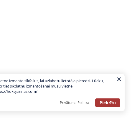
ietne izmanto sīkfailus, lai uzlabotu lietotāja pieredzi. Lūdzu,
krītiet sīkdatņu izmantošanai mūsu vietnē
ps://hokejazinas.com/
Piekrītu
Privātuma Politika