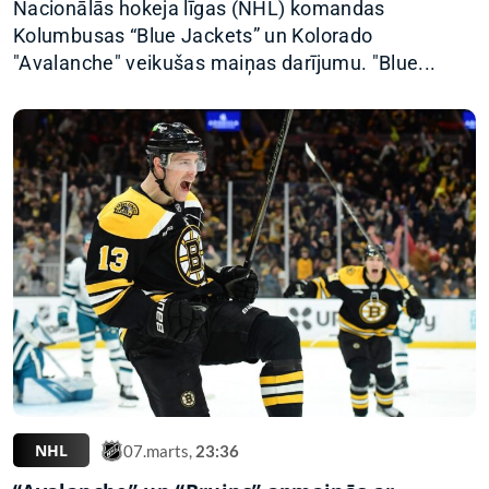
Nacionālās hokeja līgas (NHL) komandas
Kolumbusas “Blue Jackets” un Kolorado
"Avalanche" veikušas maiņas darījumu. "Blue...
NHL
07.marts,
23:36