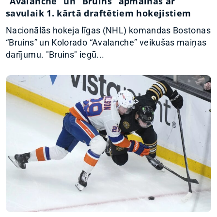
“Avalanche” un “Bruins” apmainās ar
savulaik 1. kārtā draftētiem hokejistiem
Nacionālās hokeja līgas (NHL) komandas Bostonas
“Bruins” un Kolorado “Avalanche” veikušas maiņas
darījumu. "Bruins" iegū...