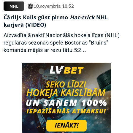
NHL
10.novembris,
10:52
Čārlijs Koils gūst pirmo
Hat-trick
NHL
karjerā (VIDEO)
Aizvadītajā naktī Nacionālās hokeja līgas (NHL)
regulārās sezonas spēlē Bostonas "Bruins"
komanda mājās ar rezultātu 5:2...