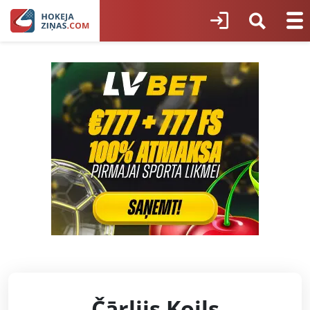
Čārlijs Koils