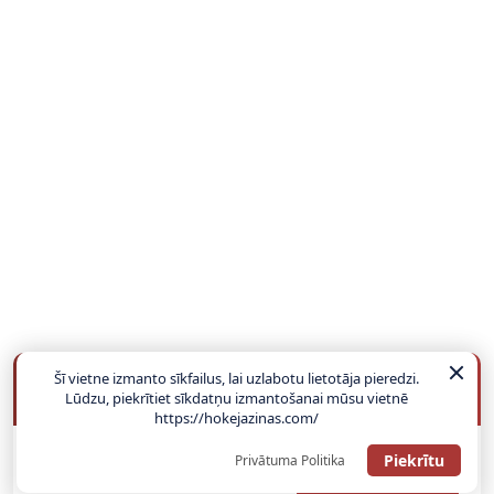
Šī vietne izmanto sīkfailus, lai uzlabotu lietotāja pieredzi.
BUKMEIKERU BONUSI
Lūdzu, piekrītiet sīkdatņu izmantošanai mūsu vietnē
https://hokejazinas.com/
Piekrītu
Privātuma Politika
SAŅEMT BONUSU