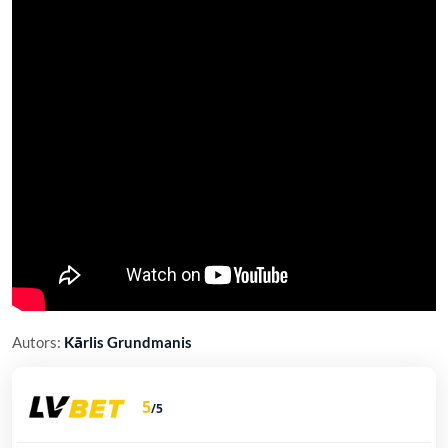
Autors:
Kārlis Grundmanis
5
/5