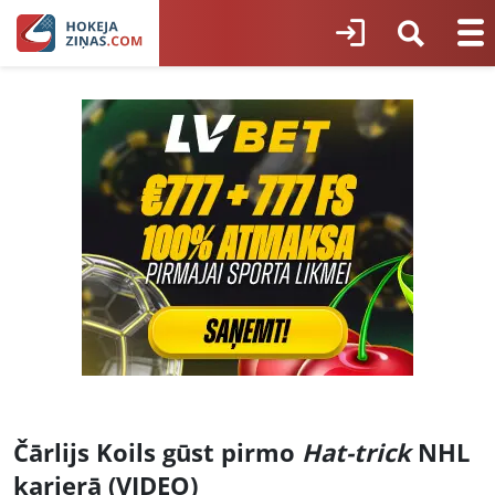
Čārlijs Koils gūst pirmo
Hat-trick
NHL
karjerā (VIDEO)