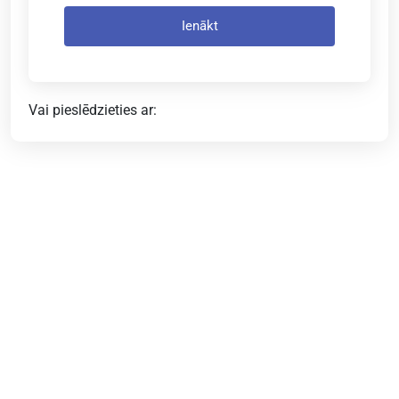
Ienākt
Vai pieslēdzieties ar: