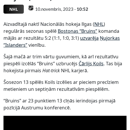
NHL
10.novembris, 2023 -
10:52
Aizvadītajā naktī Nacionālās hokeja līgas (
NHL
)
regulārās sezonas spēlē
Bostonas “Bruins”
komanda
mājās ar rezultātu 5:2 (1:1, 1:0, 3:1)
uzvarēja
Ņujorkas
“Islanders”
vienību.
Šajā mačā ar trim vārtu guvumiem, kā arī rezultatīvu
piespēli izcēlās “Bruins” uzbrucējs
Čārlijs Koils
. Tas bija
hokejista pirmais
Hat-trick
NHL karjerā.
Šosezon 13 spēlēs Koils izcēlies ar pieciem precīziem
metieniem un septiņām rezultatīvām piespēlēm.
“Bruins” ar 23 punktiem 13 cīņās ierindojas pirmajā
pozīcijā Austrumu konferencē.