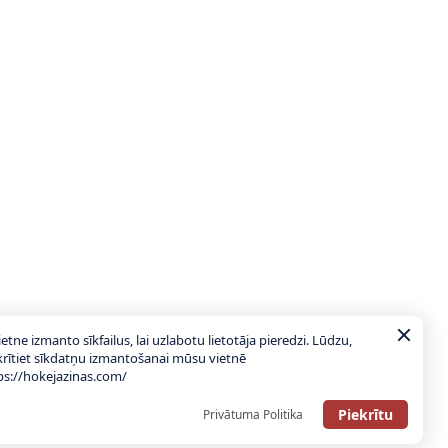
ietne izmanto sīkfailus, lai uzlabotu lietotāja pieredzi. Lūdzu,
krītiet sīkdatņu izmantošanai mūsu vietnē
ps://hokejazinas.com/
Piekrītu
Privātuma Politika