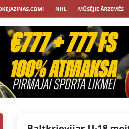
OKEJAZINAS.COM!
NHL
MŪSĒJIE ĀRZEMĒS
S IZLASE
EIROPA
LVBET BONUSI
JAUNA
U HOKEJS
BLOGI
INTERVIJAS
TOTALIZAT
ZATORU BONUSI
VISAS ZIŅAS
Baltkrievijas U-18 mei