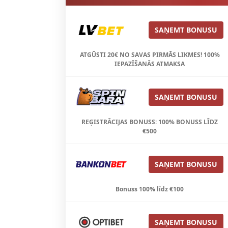
SAŅEMT BONUSU
ATGŪSTI 20€ NO SAVAS PIRMĀS LIKMES! 100%
IEPAZĪŠANĀS ATMAKSA
SAŅEMT BONUSU
REĢISTRĀCIJAS BONUSS: 100% BONUSS LĪDZ
€500
SAŅEMT BONUSU
Bonuss 100% līdz €100
SAŅEMT BONUSU