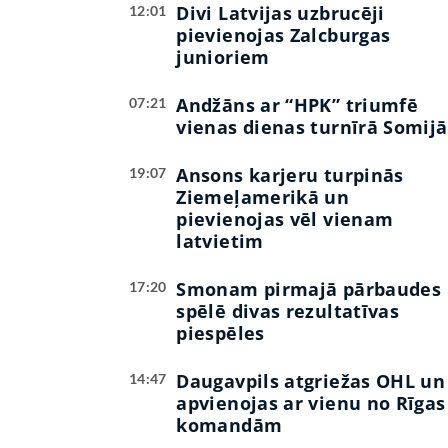
Divi Latvijas uzbrucēji
12:01
pievienojas Zalcburgas
junioriem
Andžāns ar “HPK” triumfē
07:21
vienas dienas turnīrā Somijā
Ansons karjeru turpinās
19:07
Ziemeļamerikā un
pievienojas vēl vienam
latvietim
Smonam pirmajā pārbaudes
17:20
spēlē divas rezultatīvas
piespēles
Daugavpils atgriežas OHL un
14:47
apvienojas ar vienu no Rīgas
komandām