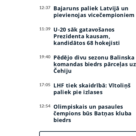
Bajaruns paliek Latvijā un
12:37
pievienojas vicečempioniem
U-20 sāk gatavošanos
11:39
Prezidenta kausam,
kandidātos 68 hokejisti
Pēdējo divu sezonu Balinska
19:40
komandas biedrs pārceļas u
Čehiju
LHF tiek skaidrībā: Vītoliņš
17:05
paliek pie izlases
Olimpiskais un pasaules
12:54
čempions būs Batņas kluba
biedrs