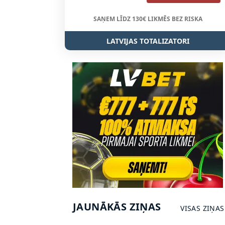
SAŅEM LĪDZ 130€ LIKMĒS BEZ RISKA
LATVIJAS TOTALIZATORI
JAUNĀKĀS ZIŅAS
VISAS ZIŅAS