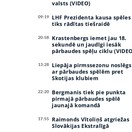
valsts (VIDEO)
LHF Prezidenta kausa spēles
09:19
tiks rādītas tiešraidē
Krastenbergs iemet jau 18.
20:58
sekundē un jaudīgi iesāk
pārbaudes spēļu ciklu (VIDEO
Liepāja pirmssezonu noslēgs
13:28
ar pārbaudes spēlēm pret
Skotijas klubiem
Bergmanis tiek pie punkta
22:20
pirmajā pārbaudes spēlē
jaunajā komandā
Raimonds Vītoliņš atgriežas
17:55
Slovākijas Ekstralīgā