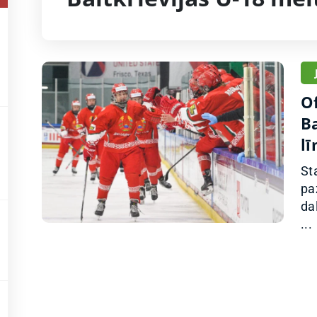
Of
Ba
l
St
pa
da
...