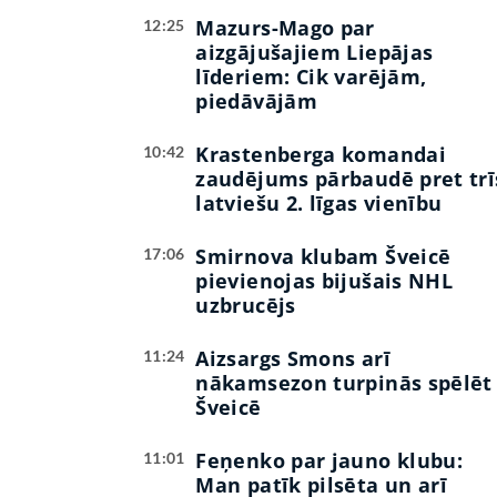
Mazurs-Mago par
12:25
aizgājušajiem Liepājas
līderiem: Cik varējām,
piedāvājām
Krastenberga komandai
10:42
zaudējums pārbaudē pret trī
latviešu 2. līgas vienību
Smirnova klubam Šveicē
17:06
pievienojas bijušais NHL
uzbrucējs
Aizsargs Smons arī
11:24
nākamsezon turpinās spēlēt
Šveicē
Feņenko par jauno klubu:
11:01
Man patīk pilsēta un arī