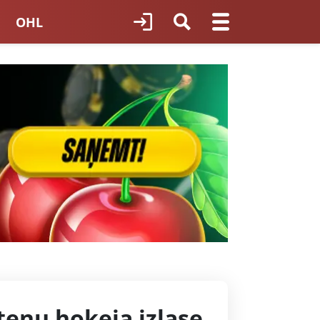
OHL
TNES HOKEJS
ORI LATVIJĀ
teņu hokeja izlase