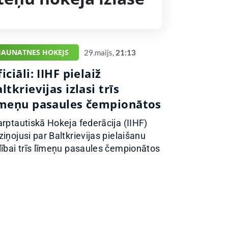
JAUNATNES HOKEJS
29.maijs,
21:13
iciāli: IIHF pielaiž
ltkrievijas izlasi trīs
īmeņu pasaules čempionātos
arptautiskā Hokeja federācija (IIHF)
ziņojusi par Baltkrievijas pielaišanu
lībai trīs līmeņu pasaules čempionātos