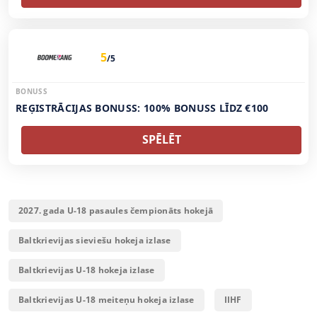
5
/5
BONUSS
REĢISTRĀCIJAS BONUSS: 100% BONUSS LĪDZ €100
SPĒLĒT
2027. gada U-18 pasaules čempionāts hokejā
Baltkrievijas sieviešu hokeja izlase
Baltkrievijas U-18 hokeja izlase
Baltkrievijas U-18 meiteņu hokeja izlase
IIHF