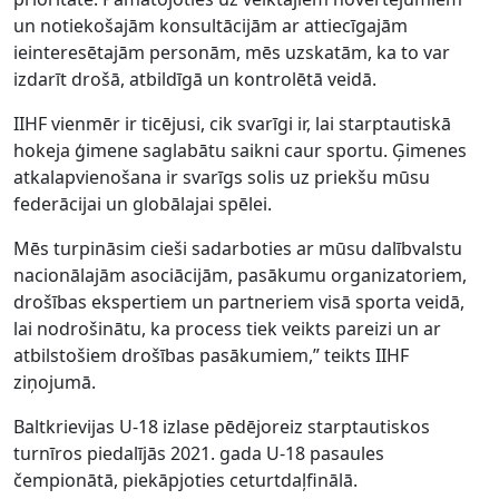
un notiekošajām konsultācijām ar attiecīgajām
ieinteresētajām personām, mēs uzskatām, ka to var
izdarīt drošā, atbildīgā un kontrolētā veidā.
IIHF vienmēr ir ticējusi, cik svarīgi ir, lai starptautiskā
hokeja ģimene saglabātu saikni caur sportu. Ģimenes
atkalapvienošana ir svarīgs solis uz priekšu mūsu
federācijai un globālajai spēlei.
Mēs turpināsim cieši sadarboties ar mūsu dalībvalstu
nacionālajām asociācijām, pasākumu organizatoriem,
drošības ekspertiem un partneriem visā sporta veidā,
lai nodrošinātu, ka process tiek veikts pareizi un ar
atbilstošiem drošības pasākumiem,” teikts IIHF
ziņojumā.
Baltkrievijas U-18 izlase pēdējoreiz starptautiskos
turnīros piedalījās 2021. gada U-18 pasaules
čempionātā, piekāpjoties ceturtdaļfinālā.