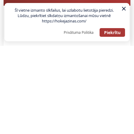
Šī vietne izmanto sīkfailus, lai uzlabotu lietotāja pieredzi.
Lūdzu, piekrītiet sīkdatņu izmantošanai mūsu vietnē
SAŅEMT BONUSU
https://hokejazinas.com/
Piekrītu
Privātuma Politika
ATGŪSTI 20€ NO SAVAS PIRMĀS LIKMES! 100% IEPAZĪŠANĀS
ATMAKSA
SAŅEMT BONUSU
REĢISTRĀCIJAS BONUSS: 100% BONUSS LĪDZ €500
SAŅEMT BONUSU
Bonuss 100% līdz €100
SAŅEMT BONUSU