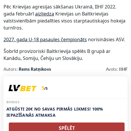
Pēc Krievijas agresijas sākšanas Ukrainā, IIHF 2022.
gada februārī
aizliedza
Krievijas un Baltkrievijas
valstsvienībām piedalīties visos starptautiskajos hokeja
turnīros.
2027. gada U-18 pasaules čempionāts
norisināsies ASV.
Šobrīd provizoriski Baltkrievija spēlēs B grupā ar
Kanādu, Somiju, Čehiju un Slovākiju.
Autors:
Rems Ratņikovs
Avots:
IIHF
5
/5
BONUSS
ATGŪSTI 20€ NO SAVAS PIRMĀS LIKMES! 100%
IEPAZĪŠANĀS ATMAKSA
SPĒLĒT