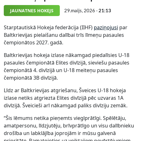
JAUNATNES HOKEJS
29.maijs, 2026 -
21:13
Starptautiskā Hokeja federācija (IIHF)
paziņojusi
par
Baltkrievijas pielaišanu dalībai trīs līmeņu pasaules
čempionātos 2027. gadā.
Baltkrievijas hokeja izlase nākamgad piedalīsies U-18
pasaules čempionātā Elites divīzijā, sieviešu pasaules
čempionātā 4. divīzijā un U-18 meiteņu pasaules
čempionātā 3B divīzijā.
Līdz ar Baltkrievijas atgriešanu, Šveices U-18 hokeja
izlase netiks atgriezta Elites divīzijā pēc uzvaras 1A
divīzijā. Šveicieši arī nākamgad paliks divīziju zemāk.
“Šis lēmums netika pieņemts vieglprātīgi. Spēlētāju,
amatpersonu, līdzjutēju, brīvprātīgo un visu dalībnieku
drošība un labklājība joprojām ir mūsu galvenā
prioritāte. Pamatojoties uz veiktajiem novērtējumiem