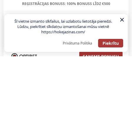
REĢISTRĀCIJAS BONUSS: 100% BONUSS LĪDZ €500
Šī vietne izmanto sīkfailus, lai uzlabotu lietotāja pieredzi.
SAŅEMT BONUSU
Lūdzu, piekrītiet sīkdatņu izmantošanai mūsu vietnē
https://hokejazinas.com/
Bonuss 100% līdz €100
Piekrītu
Privātuma Politika
SAŅEMT BONUSU
SAŅEM LĪDZ 130€ LIKMĒS BEZ RISKA
LATVIJAS TOTALIZATORI