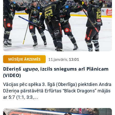
MŪSĒJIE ĀRZEMĒS
11.janvāris,
13:01
Džeriņš
uguņo
, izcils sniegums arī Plānicam
(VIDEO)
Vācijas pēc spēka 3. līgā (Oberlīga) piektdien Andra
Džeriņa pārstāvētā Erfūrtas “Black Dragons” mājās
ar 5:7 (1:1, 3:3,...