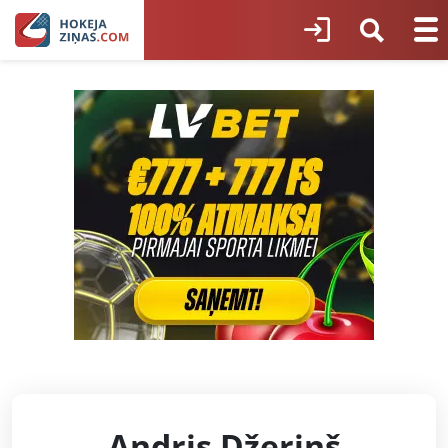
Andris Džeriņš