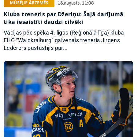
MŪSĒJIE ĀRZEMĒS
18.augusts,
11:08
Kluba treneris par Džeriņu: Šajā darījumā
tika iesaistīti daudzi cilvēki
Vācijas pēc spēka 4. līgas (Reģionālā līga) kluba
EHC “Waldkraiburg" galvenais treneris Jirgens
Lederers pastāstījis par...