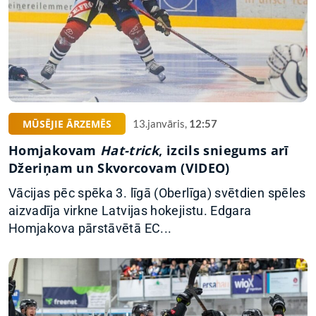
MŪSĒJIE ĀRZEMĒS
13.janvāris,
12:57
Homjakovam
Hat-trick
, izcils sniegums arī
Džeriņam un Skvorcovam (VIDEO)
Vācijas pēc spēka 3. līgā (Oberlīga) svētdien spēles
aizvadīja virkne Latvijas hokejistu. Edgara
Homjakova pārstāvētā EC...