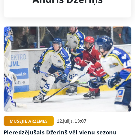
MŪSĒJIE ĀRZEMĒS
12.jūlijs,
13:07
Pieredzējušais Džeriņš vēl vienu sezonu