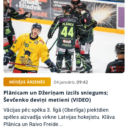
MŪSĒJIE ĀRZEMĒS
04.janvāris,
09:42
Plānicam un Džeriņam izcils sniegums;
Ševčenko deviņi metieni (VIDEO)
Vācijas pēc spēka 3. līgā (Oberlīga) piektdien
spēles aizvadīja virkne Latvijas hokejistu. Klāva
Plānica un Raivo Freide...