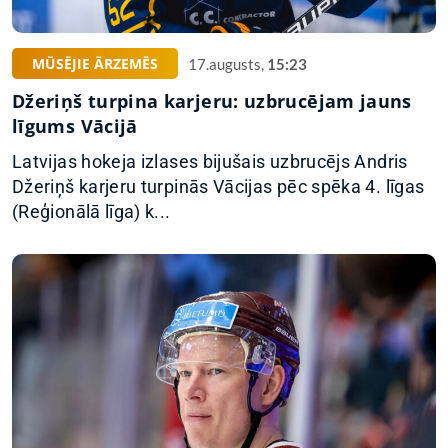
MŪSĒJIE ĀRZEMĒS
17.augusts,
15:23
Džeriņš turpina karjeru: uzbrucējam jauns
līgums Vācijā
Latvijas hokeja izlases bijušais uzbrucējs Andris
Džeriņš karjeru turpinās Vācijas pēc spēka 4. līgas
(Reģionālā līga) k...