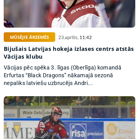
MŪSĒJIE ĀRZEMĒS
23.aprīlis,
11:42
Bijušais Latvijas hokeja izlases centrs atstās
Vācijas klubu
Vācijas pēc spēka 3. līgas (Oberlīga) komandā
Erfurtas “Black Dragons” nākamajā sezonā
nepaliks latviešu uzbrucējs Andri...