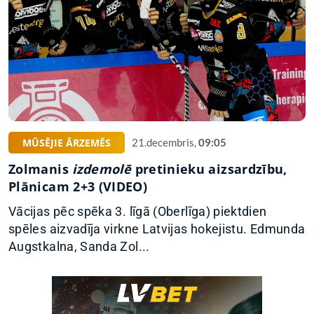
MŪSĒJIE ĀRZEMĒS
21.decembris,
09:05
Zolmanis
izdemolē
pretinieku aizsardzību,
Plānicam 2+3 (VIDEO)
Vācijas pēc spēka 3. līgā (Oberlīga) piektdien
spēles aizvadīja virkne Latvijas hokejistu. Edmunda
Augstkalna, Sanda Zol...