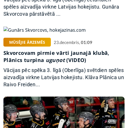
spēles aizvadīja virkne Latvijas hokejistu. Gunāra
Skvorcova pārstāvētā ...
MŪSĒJIE ĀRZEMĒS
23.decembris,
01:09
Skvorcovam pirmie vārti jaunajā klubā,
Plānics turpina
uguņot
(VIDEO)
Vācijas pēc spēka 3. līgā (Oberlīga) svētdien spēles
aizvadīja virkne Latvijas hokejistu. Klāva Plānica un
Raivo Freiden...