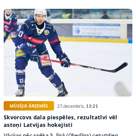
MŪSĒJIE ĀRZEMĒS
27.decembris,
13:21
Skvorcovs dala piespēles, rezultatīvi vēl
astoņi Latvijas hokejisti
Vācijas pēc spēka 3. līgā (Oberlīga) ceturtdien