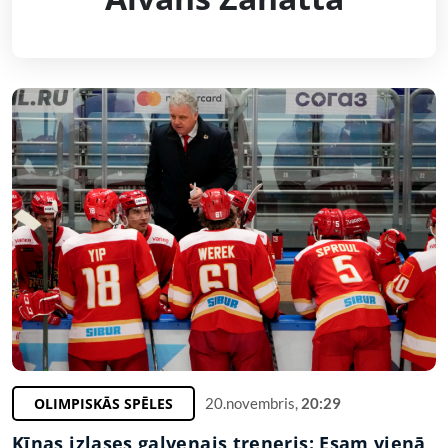
OLIMPISKĀS SPĒLES
20.novembris,
20:29
Ķīnas izlases galvenais treneris: Esam vienā