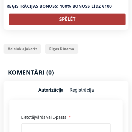
REĢISTRĀCIJAS BONUSS: 100% BONUSS LĪDZ €100
SPĒLĒT
Helsinku Jokerit
Rīgas Dinamo
KOMENTĀRI (0)
Autorizācija
Reģistrācija
Lietotājvārds vai E-pasts
*